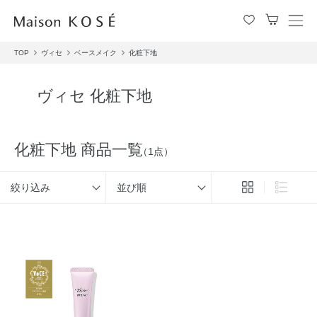
メ
ニ
TOP
ヴィセ
ベースメイク
化粧下地
ュ
ー
を
ヴィセ 化粧下地
開
閉
す
る
化粧下地 商品一覧
（1点）
絞り込み
並び順