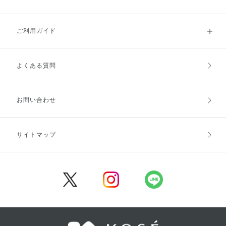
ご利用ガイド
よくある質問
ご利用ガイドトップ
ご注文方法
お支払方法
送料・配送
お問い合わせ
キャンセル・返品・交換
ポイント・クーポン
サイトマップ
定期お届け便
商品レビュー
会員登録