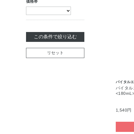
価格帯
クリーム
ジェル・美容液
パック・マスク
この条件で絞り込む
マッサージ
リセット
リップケア
セット商品
バイタル
バイタル
<180mL
1,540円