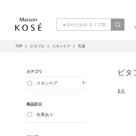
TOP
ビタプル
スキンケア
乳液
ビタ
カテゴリ
スキンケア
1
点
クレンジング
商品区分
洗顔料
在庫あり
化粧水
乳液