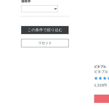
価格帯
クリーム
ジェル・美容液
パック・マスク
この条件で絞り込む
マッサージ
リセット
リップケア
セット商品
ビタプル
ビタプル 
1,210円