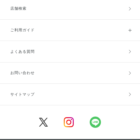
店舗検索
ご利用ガイド
よくある質問
ご利用ガイドトップ
ご注文方法
お支払方法
送料・配送
お問い合わせ
キャンセル・返品・交換
ポイント・クーポン
サイトマップ
定期お届け便
商品レビュー
会員登録