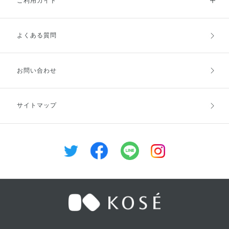
ご利用ガイド
え、シミ・ソバカスを防ぎます。
※2 浸透とは角層まで
よくある質問
ご利用ガイドトップ
ご注文方法
お支払方法
送料・配送
お問い合わせ
キャンセル・返品・交換
ポイント・クーポン
サイトマップ
定期お届け便
商品レビュー
会員登録