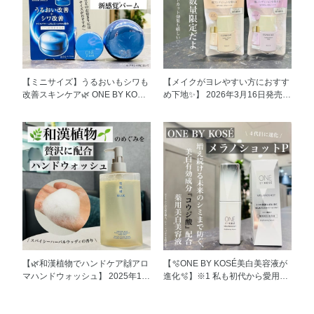
【ミニサイズ】うるおいもシワも
【メイクがヨレやすい方におすす
改善スキンケア🌿 ONE BY KOSÉ
め下地✨】 2026年3月16日発売
セラムシールド 40g 5,940円 7g
エスプリーク ラスティング セラ
1,078円 ONE BY KOSÉでも 人気
ム ベース 全2色 25g 2,970円(税
の高いセラムシールドは ライス
込) 8g 1,078円(税込) ※8gは数量
パワー®︎No.11＋を配合した うる
限定品です。 乾燥してメイクが
おい改善&シワ改善ができるアイ
ヨレる、、、 テカってくずれ
テムです✨ こくのあるバームが
る、、、 いろんなお悩みによっ
うるおいのある、つややかな肌へ
てメイクのもちが変わりますよね
導いてくれます。 そんな人気な
🥲 今回のエスプリークの下地は
アイテムに ミニサイズがあるの
スキンケアをしたようなうるおっ
はご存知ですか？ お泊まりの時
た肌状態にととのえ、 くずれ知
には 現品よりミニサイズがおす
らずの肌へ導く『美容液下地』で
すめです💁‍♀️ かさばらず、持ち運
す✨ テスクチャーもさらっとして
びに適しています。 私も帰省の
るのに うるおいを感じられま
【🌿和漢植物でハンドケア🙌アロ
【🫧ONE BY KOSÉ美白美容液が
際はミニサイズを持って行ってい
す。 ベースメイクを楽しむため
マハンドウォッシュ】 2025年12
進化🫧】※1 私も初代から愛用し
ます！ セラムシールドが初めて
には 下地はとても大切なアイテ
月1日発売 雪肌精BLUE ピュリフ
ているメラノショットが 4代目に
の方にもおすすめです😊 気にな
ムです！ 是非、お試しください
ァイング アロマ ハンド ウォッシ
進化しました🎉 もう4代目だなん
ってるから試してみたい方は ま
☺️