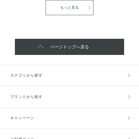
ュ 本体 250mL 4,180
て🫣 今回1番驚いたのが浸透(※2)
ずはミニサイズがあるとはじめや
円(税込) つめかえ用 230mL
力です！ コウジ酸は美白有効成
もっと見る
すいですよね✨ 参考になれば嬉し
3,520円(税込) 和漢植物のめぐみ
分の中でも分子量が小さいと言わ
いです♡
を贅沢に配合した アロマハンド
れていますが、 浸透させないこ
ウォッシュが仲間入りです👏 私
とには効果を感じることができま
は年々手の乾燥が気になるので
せん。 そこで今回は 『ダブル微
ハンドクリームもつけますが ハ
細乳化＆2種の浸透促進成分』を
ンドウォッシュはラウレス硫酸フ
取り入れ 瞬時に浸透を叶える処
リーのもの 使用するようにして
方を採用。 保湿効果にすぐれた
ページトップへ戻る
います。 雪肌精BLUE のピュリフ
ベースを2度も乳化処理し、 油の
ァイング アロマ ハンド ウォッシ
層と水の層の両方に浸透促進成分
ュもラウレス硫酸フリーで マイ
を配合しています。 私は1年中美
ルドな洗浄力の洗浄成分を厳選し
白美容液を使用したいので この
て組み合わせ、 すべすべなめら
みずみずしい使い心地が大好きで
カテゴリから探す
かな素肌に洗い上がり 洗い流し
初代から愛用しています。 4代目
後もスパイシーハーバルウッディ
メラノショット Pももちろん使い
の香りが ほのかに香っていやさ
ます🙋‍♀️ 是非、一緒に美白ケアし
れます😌 ボトル容器は「日本
ましょう✨ 2026年2月16日発売
ブランドから探す
瓦」からインスパイアをうけた
ONE BY KOSÉ メラノショット P
デザインとなっており プレゼン
40mL本体 6,270円(税込)
トにもおすすめです🎁 是非、手
40mL詰替 5,940円(税込)
を洗うケアにも 注目してみてく
65mL詰替 8,140円(税込) ▪️▪️▪️
キャンペーン
ださい♡
限定品▪️▪️▪️ 65mL本体 8,470
円(税込) 10mL 1,595円(税込) ※1
美白とは メラニンの生成を抑