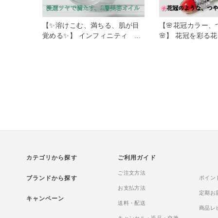
【✨溶けこむ、満ちる、肌が目
【🌸花冠カラー、
覚める✨】 インフィニティ ス
🌸】 花冠を彩る
キン インテグレーション オイ
見たままの鮮やか
ルのご紹介させていただきま
が続くリキッドル
す。 24種の厳選ボタニカルオイ
明感のオイルと密
ルと、高濃度※1の美肌成分
り、ぷるんとした
「センキュウ水」を配合。 使う
フィットし、美し
直前に混ぜ合わせる2層タイプ
現します♡ うる
なので、 水分とオイルが肌と一
る処方で、みずみ
体化するようになじみ、角層の
らとした仕上がり
すみずみまでうるおいを届けま
ルフローラルブー
す。 スーッと素早く浸透※2
やされます♡ ア
し、肌はふっくらやわらか。 内
ベンフリーです。
カテゴリから探す
側から湧き上がるようなツヤ
ご利用ガイド
と、もっちりとしたハリを実感
ご注文方法
ブランドから探す
できます。 乾燥によるくすみを
ポイン
防ぎ、明るく好調な肌印象へ導
お支払方法
定期お
キャンペーン
きます。 フェイスはもちろん、
送料・配送
商品レ
マッサージケア、ボディや髪に