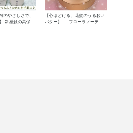
発酵のやさしさで、
【心ほどける、花蜜のうるおい
】 新感触の高保湿
バター】 ― フローラノーティ
 米肌 肌潤ハン
ス ジルスチュアート センシュ
ント ライスパワー
アルジャスミン ― 自然の恵み
（業界初） 指先まで
をたっぷり閉じ込めた“肌どけ花
らかに。乾燥・手
蜜バター”を使った、全身用のマ
す。 さらっと速
ルチ保湿クリームです。 ふんわ
K！ 美容液ベース
りとろけるようなテクスチャー
、すぐになじむ。
が肌になじみ、ジャスミンがセ
ーして明るい手肌
ンシュアルに香り立ちます。 こ
ピンクで透明感アッ
れひとつで全身をしっとりとう
の香りでリフレッシ
るおし、心までやわらかくほど
かんの自然な香り。
いてくれるアイテム。 しっかり
・低刺激・アレル
保湿したい方や、香りでいやさ
み※ ※すべての方
れたい方におすすめです♡ 私も
が起きないわけで
最近寒くなり、保湿と香りにい
 ⸻ 🌸限定の香
やされてます♡ ※花蜜バター…
登場！ 人気の使い
花蜜のような使用感。
まに、 ファンコミ