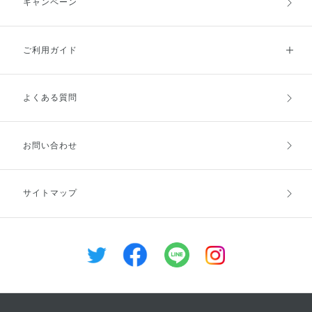
さらに発色がアップするので、
らセット使いにオススメな マス
キャンペーン
あげるといいそう。 ミストが気
ベースマスカラとして使うのも◎
カラリムーバーがついた お得な
になる方は下から商品に飛べるの
是非普段のメイクのアクセントに
セットもあるので、 是非チェッ
でチェックしてみてくださいね☑︎
取り入れてみてください♡ ※限
クしてみてください♪ ※限定品は
1日中まとまるやわらかなうるお
ご利用ガイド
定品はなくなり次第終了となりま
無くなり次第終了となります
い髪、是非お試しください🌟 (※)
す。
ブローバーはメゾンコーセー銀座
店にて完全予約で行っている髪質
診断&シャンプーブロー体験のサ
よくある質問
ご利用ガイドトップ
ご注文方法
ービスです。 お客さま一人ひと
りの髪質や悩みに合ったシャンプ
ー選びとヘアケアをご提案し、ヘ
お支払方法
送料・配送
お問い合わせ
アケア商品をご体感いただけま
す。 予約はメゾンコーセーホー
ムページやメゾンコーセー銀座店
のLINEから行えます。
キャンセル・返品・交換
ポイント・クーポン
サイトマップ
LINE▶︎@kose_ginza
定期お届け便
商品レビュー
会員登録