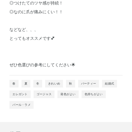
◎つけたてのツヤ感が持続！
◎なのに爪が痛みにくい！！
などなど、、、
とってもオススメです💕
ぜひ色選びの参考にしてください🌟
春
夏
冬
きれいめ
秋
パーティー
結婚式
エレガント
ゴージャス
発色がよい
色持ちがよい
パール・ラメ