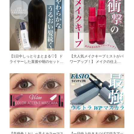
【1日中しっとりまとまる♡】 ド
【大人気メイクキープミストがパ
ライヤーした直後や朝のセット後
ワーアップ！】 メイクの仕上げ
は髪がまとまっているのに、時間
にミストを吹きかけるだけで長時
が経つとごわついてパサついてく
間メイクをキープしてくれる、大
る… そんな方必見で
人気のメイクキープミストがパワ
す！！！！！ 私も同じ悩みを持
ーアップしてリニューアルしまし
っていたのですが、 リニューア
た！✨ 私もメイクの仕上げにかか
ルした「スティーブンノルニュー
せない必須アイテムです♡ 今回
ヨーク モイスチュアソフニング
のリニューアルではなんと、、、
エマルジョン モイスチュアリペ
🆕笑ったときなどの表情よれにも
ア」を使ったところ 一日中毛先
対応！ 🆕高温多湿試験実施済
までまとまったうるおい髪が続き
み！ 🆕シカ成分を新たに配合！ ⤴️
ました✨ 配合成分が髪にしっかり
スーパーウォータープルーフに進
【水分をストック】して【ダメー
化！ ⤴️メイクキープ力がさらにパ
ジを補修】し、【ごわついた髪を
ワーアップ！！ さらに化粧崩れ
【高発色！おしゃ見えカラーマス
【一日中上向きまつげで目力アッ