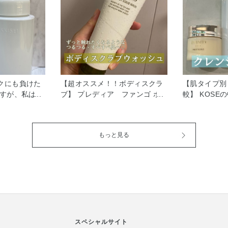
クにも負けた
【超オススメ！！ボディスクラ
【肌タイプ別
ですが、私は重
ブ】 プレディア ファンゴ ボ
較】 KOSE
 花粉が肌に付
ディスクラブ ウォッシュ は や
ブランドから
スク等でお肌
わらかなスクラブで肌に触れて
クレンジング
てしまうこと
いて気持ち良い！ そして洗い上
す。 今回は
もっと見る
 そんな私のレ
がりはつるつる・すべすべにし
のクレンジン
として 雪肌精
てくれる 超優秀なボディケアグ
します( ¨̮ 
 Wバリアミス
ッズです♡ ひじ、ひざ、かかと
グは見つかり
ネス ジェント
等の角質の気になるところにも
のお悩みや、
躍してます！
全身にも使えちゃいます( ¨̮ ) 是
お選びください✩
ルネスはお肌
非お試しください！
乾燥による
を高め、トラ
肌作りを応援
Wバリアミスト
スペシャルサイト