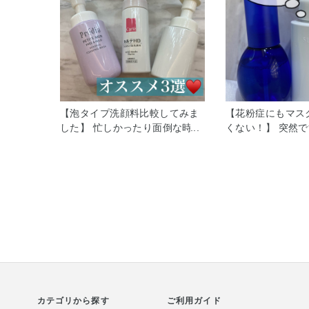
【泡タイプ洗顔料比較してみま
【花粉症にもマス
した】 忙しかったり面倒な時で
くない！】 突然
も味方になるのが 泡ポンプタイ
度の花粉症です。
プの洗顔料♡ プレディア プテ
着したり、またマ
ィメール フリー ＆ マイルド ミ
にトラブルが起き
ネラル フォーミング ウォッシ
も多いです(ToT)
ュ ☆すべすべ感のある洗い心地
スキューアイテム
がお好きな方に カルテＨＤ モ
クリアウェルネス
イスチュア ウォッシングフォー
トとクリアウェル
ム［医薬部外品］ ［販売名：Ｈ
ルウォッシュが活
Ｄウォッシングフォーム］ ☆お
雪肌精クリアウェ
肌が敏感にゆらぎがちな方にも
のうるおいバリア
雪肌精CLEAR WELLNESS ジェ
ブルに負けないお
カテゴリから探す
ントル ウォッシュ ☆しっとり
ご利用ガイド
してくれます。 