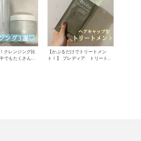
！クレンジング比
【かぶるだけでトリートメン
の中でもたくさんの
ト！】 プレディア トリートメ
たくさんの種類の
ント ｉｎ ヘアキャップ をご存
が発売されていま
知ですか？ 画期的なヘアキャッ
中でも私のオススメ
プ型のトリートメントなんで
グを3種類紹介致
す！( ¨̮ ) シャンプー後に、いつ
) 気になるクレンジン
ものコンディショナーやリンス
ましたか？？ お肌
の代わりにこのキャップをかぶ
好みのタイプから
るだけ！ 週1回のお手入れで髪
.*˚ ※くすみ...
の毛の集中ケアができるんです
♡ 是非おうち時間のお供にいか
がですか？♡