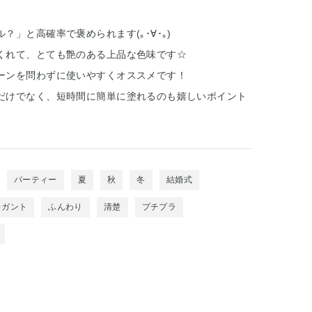
？」と高確率で褒められます(｡･∀･｡)
くれて、とても艶のある上品な色味です☆
ーンを問わずに使いやすくオススメです！
だけでなく、短時間に簡単に塗れるのも嬉しいポイント
パーティー
夏
秋
冬
結婚式
レガント
ふんわり
清楚
プチプラ