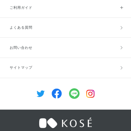
ご利用ガイド
よくある質問
ご利用ガイドトップ
ご注文方法
お支払方法
送料・配送
お問い合わせ
キャンセル・返品・交換
ポイント・クーポン
サイトマップ
定期お届け便
商品レビュー
会員登録