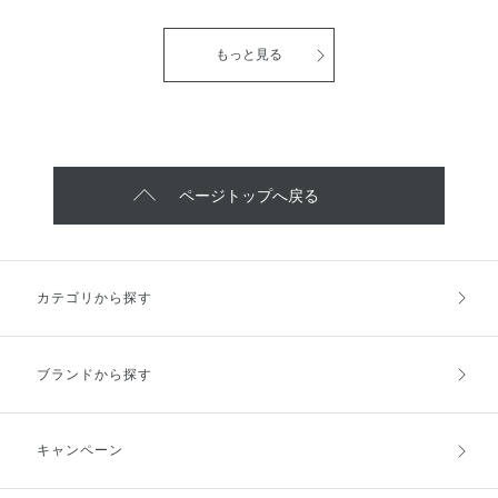
気に入りのスキンケアご紹介\(◡̈)/
容成分やボタニカルオイルを贅沢
ONE BY KOSÉ セラムヴェール
に配合。 乾燥の気になる肌も、
ローション、エマルジョン✨ とろ
使うたびにうるおいをあたえ、
もっと見る
み成分やオイル成分をいれていな
見違えるような、ふっくらハリの
いのに しっとりもちもち肌にし
ある肌に 導いてくれるクレンジ
てくれるローションと ベタつき
ングクリームです！ エナジャイ
がなくもっちりふっくら肌にして
ズフローラルの香りで メイクを
くれるエマルジョン✨ 空気が乾燥
オフしながら毎日癒されます( ¨̮
する時期こそ 1日安心させてくれ
)♡
るスキンケアです🎵
ページトップへ戻る
カテゴリから探す
ブランドから探す
キャンペーン