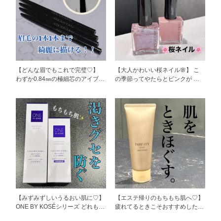
【どんな眉でもこれで完璧♡】
【大人かわいい桜ネイル🌸】 こ
わずか0.84㎜の極細芯のアイブロ
の季節ってやたらとピンクが 気
ウペンシル。 体温で溶けるオイ
になってしまうのは私だけですか
ル配合で なめらかにするすると
ね🤔 もちろん爪先までピンクを
描けるところがお気に入り♡ ウ
取り入れたいけど 普通のピンク
ォータープルーフ、 スマッジプ
じゃ飽きちゃうので 少しだけア
ルーフのオールデイラスティング
レンジして2色使いにしてみまし
処方なので安心♡ アイブロウで
た✨ 014S Rose Wish ローズ ウィ
迷っている方へこそ おすすめの
ッシュ の上に 036SP Dreamland
アイブロウです♡ ぜひお試しく
ドリームランドを重ねて 可愛く
ださい\(◡̈)/
なりすぎず少し大人っぽい仕上が
りに🌸
【みずみずしいうるおい肌に♡】
【エステ帰りのもちもち肌へ♡】
ONE BY KOSÉシリーズ どれも大
疲れてるときこそおすすめしたい
好きなのですが 今回は特に今お
クレンジングクリーム✨ 上質な美