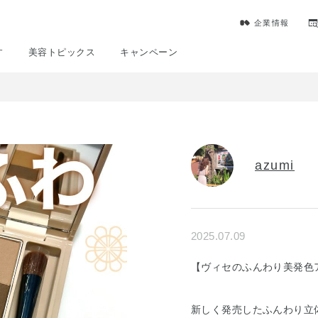
企業情報
す
美容トピックス
キャンペーン
azumi
2025.07.09
【ヴィセのふんわり美発色
新しく発売したふんわり立