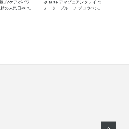
気UVケアがパワー
🌿 tarte アマゾニアンクレイ ウ
肌精の人気日やけ止
ォータープルーフ ブロウペンシ
良さをそのまま
ル おすすめアイブロウペンシル
ップいたしまし
をご紹介いたします❁ 眉尻の繊
シールド成分」を新
細なラインや、毛が足りない部
タフな膜を形成！
分への描き足しも自由自在で
から肌をしっかり
す。まるで本物の毛が生えてい
️ジェルタイプ 軽く
るかのような、立体的でナチュ
使い心地で白浮
ラルな眉が完成します☺︎ テクニ
なし。 乾燥が気に
ックいらずの滑らかな描き心地
すすめです☺︎ 透明
でひっかかりなくスルスルと描
合でぬった直後、
きやすいです！ 反対側に付いて
ような肌へ ◼️ミ
いるスクリューブラシでぼかせ
サラっとエアリーな
ば、よりふんわりとした仕上が
け止め特有のキシキ
りに。 ウォータープルーフ処方
動きにフィットする
で汗や湿気、皮脂によるにじみ
ェールでしっかり
を防いでくれます◎ 是非お試し
！ スポーツやレジ
ください🌿
すめです☺︎ 是非ご
♡