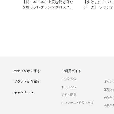
【髪一本一本に上質な艶と香り
【失敗しにくい！
を纏うフレグランスグロススプ
チーク】 ファシ
レー】 JILLSTUART ホワイト
フェイスカラー(血
フローラル フレグランスグロス
＆(ツヤ感タイプ)
スプレー ヘアスタイリングの仕
色感をプラスしな
上げにスプレーしていただく
対策まで叶えるフ
と、軽やかなオイル配合でベタ
です！ ふわっと
つかずに自然な輝きをプラスし
設計で、 ひと塗
ていただけますꕤ︎︎ きめ細かなミ
り、重ねるほどに
ストが均一に広がり、髪全体を
を叶えます☺︎ そ
美しく整えます！ キューティク
イクに合わせて、
ル補修成分がダメージを受けた
りを調整できます
髪表面をなめらかに整え、静電
感じにくい軽やか
カテゴリから探す
気も防止。さらに、ローズヒッ
ご利用ガイド
が、 肌の上でや
プオイルやアルガンオイルなど
じみ、 まるで内
ご注文方法
ブランドから探す
の植物由来保湿成分が、乾燥し
うな自然な血色感を
ポイン
がちな髪にうるおいをあたえま
お支払方法
フトフォーカス効
定期お
キャンペーン
す‪❁⃘ 光を美しく反射するツヤ成
し、 毛穴や凹凸
送料・配送
商品レ
分により、まるで一本一本が輝
ーし 透明感のあ
キャンセル・返品・交換
くような仕上がりを叶えます さ
象へ導きます。 
会員登
らにUVカット成分配合で、日中
ーフタイプで、汗