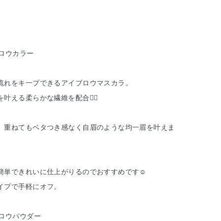
ブロウカラー
流れをキ一プできるアイブロウマスカラ。
を叶える柔らかな繊維を配合❁⃘
、重ねてもベタつき感なく自眉のような均一眉を叶えま
簡単できれいに仕上がりるのでおすすめです☺︎
イプで手軽にオフ。
ブロウパウダー