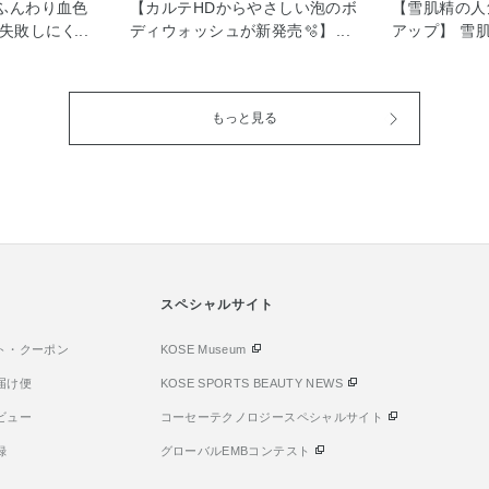
ふんわり血色
【カルテHDからやさしい泡のボ
【雪肌精の人
オ失敗しにくい
ディウォッシュが新発売🫧】 肌
アップ】 雪
色感タイプ)
の角層バリア機能の働きをまも
めが既存品の
 頬に自然な血
って洗う新しいボディウォッシ
に、パワーア
がら、 紫外線
ュが発売いたしました。 ポンプ
た。 「抱水
もっと見る
ェイスカラー
を押すだけで出てくる、きめ細
配合でさらに
シアーに色づく
かくやわらかな泡🫧 肌をこすら
強力な紫外線
りならほんの
ず包み込むように洗えるため、
守ります。 ◼
しっかり発色
摩擦を抑えながら、汚れをやさ
みずみずしい
の日の気分やメ
しくオフします☺︎ 乾燥しがちな
き、べたつき
自在に仕上が
肌のうるおいバリアを守りなが
なる方にもお
！ 粉っぽさを
ら洗い上げる設計で、 入浴後も
感パウダー配
なパウダー
つっぱりにくく、しっとりなめ
明るく透き通る
さしくぼけてな
らかな肌へ導いてくれます。 低
スペシャルサイト
ルクタイプ 
側からにじむよ
刺激処方の医薬部外品で デリケ
使用感 日や
演出⟡.· ソ
ト・クーポン
ートに傾きやすい肌でも毎日の
KOSE Museum
シ感がなく 
果で光を拡散
ボディケアに取り入れやすい使
ストレッチヴ
届け便
KOSE SPORTS BEAUTY NEWS
もふんわりカバ
い心地です。 赤ちゃんから高齢
肌にフィット
ビュー
コーセーテクノロジースペシャルサイト
るやわらかな印
の方までデリケートな肌をいた
ャーにもおす
ウォータープル
わりながら洗えます♪ 是非お試
参考ください
録
グローバルEMBコンテスト
・水に強く、
しください⋆⸜♡⸝‍⋆