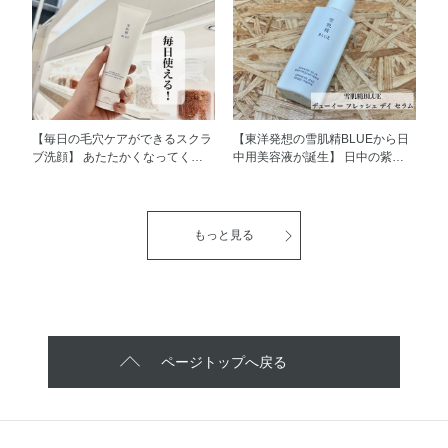
やりサラサラ肌へみちびきます🧊
でも付けやすい色ですが、実際に
涼やかさを感じるアイシーグリー
試したところ RO681はお洒落感
ンフローラルの香りも、ひんやり
が🆙するような印象の仕上がり
ぱちぱち感触も、夏の朝のお手入
で、 PK882は多幸感が🆙するよ
れにぴったりです！ 化粧くずれ
うな印象の仕上がり と感じてい
のしにくいサラサラ肌へととのえ
ます☺️ ぜひお試しください♪
てくれるので、 夏本番前にぜひ
お手に取ってみてください😆☀️
【毎日の毛穴ケアができるスクラ
【東洋発想の雪肌精BLUEから日
ブ洗顔】 あたたかくなってくる
中用美容液が誕生】 日中の紫外
と皮脂や毛穴が気になる方もいら
線によるダメージや、 乾燥トラ
っしゃるのではないでしょうか？
ブルを受けにくい肌へ導く日中用
そんな方にオススメな、雪肌精
美容液、 雪肌精BLUE デューイー
BLUE チャコール スクラブ ウォ
フレッシュ デイ セラムをご紹介
もっと見る
ッシュをご紹介いたします🫧 皮
いたします！ まず見た目がとっ
脂や毛穴汚れを吸着する炭※1
ても特徴的でオシャレですよね✨
と、古い角質を除去する天然由来
「日本瓦」からインスパイアされ
スクラブ※2 のちからで毛穴に詰
た容器で、スポイト式になってい
まった皮脂や汚れをオフし、つる
ます。 とにかくみずみずしい使
んとした肌に洗い上げてくれま
用感で、肌がツヤツヤにしあがり
す。 ※1 皮脂吸着 ※2 結晶セルロ
ます。 化粧下地としても使用で
ページトップへ戻る
ース 天然アロマオイルが溶け込
きて、洗顔料やボディソープで落
んだハーブの深い香りが、お手入
とせるのも嬉しいポイントですね
れ時間をおだやかでやさしい時間
♪ 使用方法 ・朝のお手入れの最後
へといざなってくれます😊 ぜひ
にご使用ください ・首にもご使
一度お試しください🌟
用いただけます ぜひお試しくだ