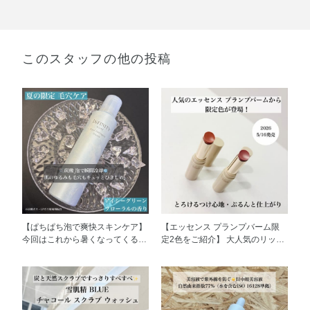
このスタッフの他の投稿
【ぱちぱち泡で爽快スキンケア】
【エッセンス プランプバーム限
今回はこれから暑くなってくる時
定2色をご紹介】 大人気のリップ
期にぜひ持っておきたいインフィ
クリーム・口紅・グロスの3機能
ニティ クール アストリンゼン
を持ち合わせたリップから限定色
ト フローズンをご紹介いたしま
が2色登場です🌟 フルーツミント
す！ 朝メイクをする前のお手入
の香りと、スースーする清涼感が
れにご使用いただくことで、ひん
とっても心地よいです🩵 どなた