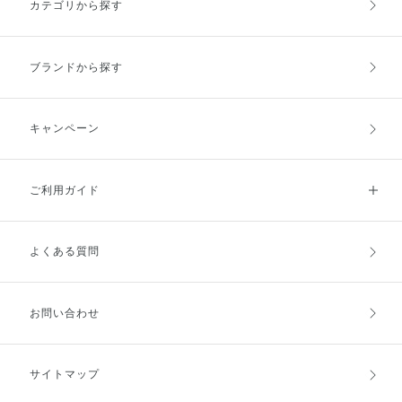
カテゴリから探す
さい！
ブランドから探す
キャンペーン
ご利用ガイド
よくある質問
ご利用ガイドトップ
ご注文方法
お支払方法
送料・配送
お問い合わせ
キャンセル・返品・交換
ポイント・クーポン
サイトマップ