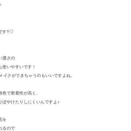
＾
す!!♡
い濃さの
も使いやすいです！
のメイクができちゃうのもいいですよね。
発色で密着性が高く、
りぼやけたりしにくいんですよ♪
毛を
れるので