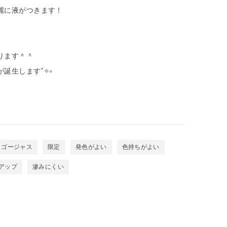
麗に液がつきます！
、
ります＾＾
誕生します˚✧༚
ゴージャス
限定
発色がよい
色持ちがよい
アップ
滲みにくい