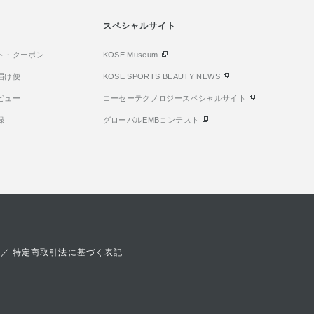
った効能、
心地で、 今まで以上に乾燥肌さ
み込んでくれ
改善」をもっ
んにとってもおすすめです！ し
スペシャルサイト
は気を付けて
分、 「ライス
かもインフィニティならではの
まめにケアし
」が配合されてお
ト・クーポン
エイジングケア*濃縮処方もされ
KOSE Museum
そんな方にも
アミノ酸や豊富
ており、 乾燥による小ジワが気
はおすすめで
届け便
KOSE SPORTS BEAUTY NEWS
を含み、 ただ
になる方にもイチオシ。 私は目
方でニキビケ
ビュー
コーセーテクノロジースペシャルサイト
ではなく、肌
元・口元の小ジワが悩みで、更
も嬉しいポイ
 生み出し、水
に1年中 インナードライ肌なの
も愛用中なの
録
グローバルEMBコンテスト
めるんですよ
でみずみずしいテクスチャー で
瞬間に、バス
たハリやうるお
エイジングケアできるアイテム
が 心地よく
きます(^^)/
が好きなのですが、 こちらの美
転換にも ぴ
みずしいテク
容液は程よいまろやかなベース
た（＾_＾）
ムーズに浸透
で浸透*力も あるので水分でた
キリしていて
くく しっと
っぷりと満たされたような後肌
りが残り、 
*'▽') 洗顔
に。 数週間使ってみて、 夕方
す🫧 ニオ
浴びるように
のメイクの乾燥崩れや肌のしぼ
悩みの方は 
 肌がふっく
み感が、 以前より気になりにく
ックしてみて
／
特定商取引法に基づく表記
ところが大の
く感じています。 毎日続けるこ
ての悪臭をマ
1年中使いや
とでうるおいに満ちたツヤ肌へ
ではございま
湿やエイジン
と導いてくれますよ。 ぜひエイ
取り入れてみ
ジングケアも保湿ケアも叶えた