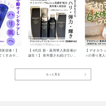
用美容液！】
【 4代目 新・薬用導入美容液が
【 デオカラ
てくすみ※1
誕生！】 長年愛され続けている
ィの香り美人
下につながり
インフィニティの 人気導入美容
節や通勤中、
ですか？ 角質
液がリニューアル新発売しまし
オイが気にな
り表面の細胞
た。 ライスパワー®︎No.11αはラ
んか？ デオ
もっと見る
乱れ、 ふっく
イスパワー®︎No.11を ぎゅっと
ィソープ N
リ）が失われ
濃縮した高濃度*の美容成分で、
は、 日常の
り戻すには、セ
肌の水分保持機能を改善してく
イをマスキン
て うるおいバ
れる スペシャリストなんですよ
油・パチュリ
とが鍵になり
（＾Ｏ＾） ライスパワー商品は
を感じる前に
ール ディー
どれも使用満足度が高くて、 使
感のある ア
品]には 世の
うたびにうるおい感のある使い
ーラルの香り