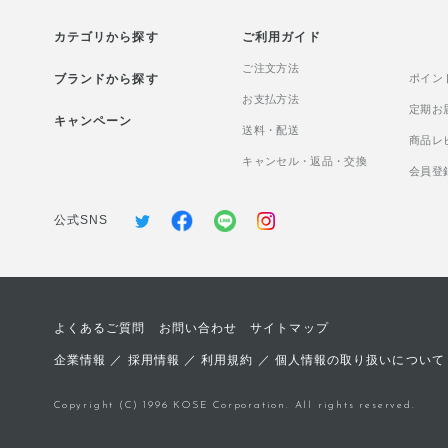
ソープ＜2L つめかえ用＞ ふわ
中にまったくなか
カテゴリから探す
ふわで濃密な泡でお顔にも使え
ご利用ガイド
「肌の水分保持能
ます♩ 洗いあがりはうるおい感
た日本初の有効成
ご注文方法
ブランドから探す
のあるしっとりタイプ◎ ▼詳し
パワー®No.11
ポイン
くはこちら
お支払方法
り、 数十種類の
定期お
キャンペーン
https://maison.kose.co.jp/site/natureco/g/gNCS0004/
なペプチド・糖類
送料・配送
商品レ
＜使用方法＞ポンプを2回押し
「保湿」をするの
キャンセル・返品・交換
た量をとり、 泡で肌を包みこむ
自らがうるおいを
会員登
ようにやさしく洗顔してくださ
分を蓄える力を高
い。 ②薬用ハンドソープN ＜2L
✨ もっちりとし
公式SNS
つめかえ用＞ うるおい成分配合
いに満ちた 肌へと導
で手肌を いたわりながら、ウイ
とろみのあるみず
ルス・細菌を しっかり殺菌・消
スチャーで、 ス
毒する、 リキッドハンドソープ
※2し、べたつきに
です。 ▼詳しくはこちら
りした使い心地です(
よくあるご質問
お問い合わせ
サイトマップ
https://maison.kose.co.jp/site/natureco/g/gNCS0005/
後すぐにたっぷり
＜使用方法＞適量を手にとり、
毎日使っています♪
企業情報
／
採用情報
／
利用規約
／
個人情報の取り扱いについて
水またはぬるま湯で泡立てて洗
らやわらかくなる
い、 そのあとよく洗い流してく
お気に入りです！ 
Copyright (C) 1996 KOSE Corporation. All rights reserved.
ださい。 どちらも、
すいので日々の保
NATURE&COらしい植物由来成
グケア※3 にぜひ