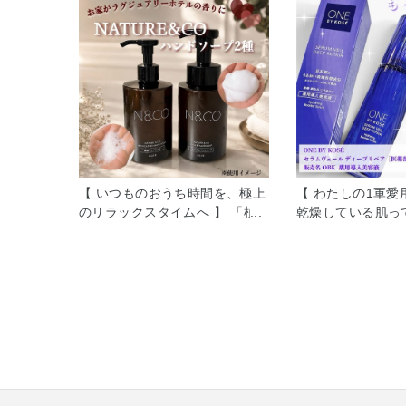
【 いつものおうち時間を、極上
【 わたしの1軍愛
のリラックスタイムへ 】 「植
乾燥している肌っ
物のチカラで、旅先でのくつろ
やハリ、弾力の低
ぎの時間に寄り添う」を コンセ
やすいのはご存知
プトに、宿泊施設や温浴施設向
層の水分不足によ
けの アメニティとして誕生した
がしぼんでキメが
「NATURE&CO(ネイチャー ア
らとした弾力（ハ
ンド コー)」 がメゾンコーセー
ます。 ハリを取
でも取り扱いを開始しました
ラミド密度を高め
(*'▽') その中でも今回はハンド
ランスを整えるこ
ソープ2種を ご紹介させていた
ます！ セラムヴェ
だきます。 ①フェイス＆ハンド
プリペア[医薬部外