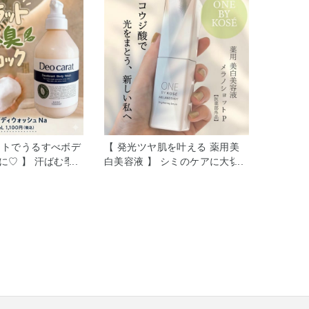
ットでうるすべボデ
【 発光ツヤ肌を叶える 薬用美
に♡ 】 汗ばむ季
白美容液 】 シミのケアに大切
人に会う前など ニ
な 「美白力」「保湿力」「浸透
る時ってありませ
力」を兼ね備えた 大人気の薬用
カラット 薬用ボデ
美白美容液、 ONE BY KOSÉ メ
a［医薬部外品］
ラノショット P［医薬部外品］
中で感じる嫌なニオ
のご紹介をさせていただきます
グする （ベチバー
（＾Ｏ＾）/ 皆さま乾燥してい
油）を配合。 悪臭
る肌は日やけしやすい というの
先回りして、清潔
はご存知ですか？ メラノショッ
ロマティック フロ
ト Pには天然由来の 美白有効成
で1日中全身を包
分「コウジ酸」がされており、