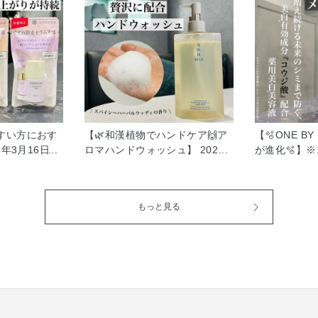
すい方におす
【🌿和漢植物でハンドケア🙌ア
【🫧ONE B
6年3月16日発
ロマハンドウォッシュ】 2025
が進化🫧】※
ラスティング
年12月1日発売 雪肌精BLUE ピ
用しているメ
25g 2,970
ュリファイング アロマ ハンド
代目に進化しま
8円(税込) ※8g
ウォッシュ 本体
目だなんて🫣
もっと見る
。 乾燥してメ
250mL 4,180円(税込) つめかえ
が浸透(※2)
、 テカってく
用 230mL 3,520円(税込) 和
は美白有効成
ろんなお悩みに
漢植物のめぐみを贅沢に配合し
が小さいと言
ちが変わりま
た アロマハンドウォッシュが仲
浸透させない
エスプリークの
間入りです👏 私は年々手の乾燥
じることがで
アをしたような
が気になるので ハンドクリーム
今回は 『ダ
にととのえ、
もつけますが ハンドウォッシュ
の浸透促進成
へ導く『美容
はラウレス硫酸フリーのもの 使
時に浸透を叶