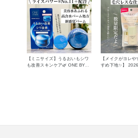
【ミニサイズ】うるおいもシワ
【メイクがヨレや
も改善スキンケア🌿 ONE BY
すめ下地✨】 202
KOSÉ セラムシールド 40g
売 エスプリーク 
5,940円 7g 1,078円 ONE BY
セラム ベース 全2色 
KOSÉでも 人気の高いセラムシ
円(税込) 8g 1,07
ールドは ライスパワー®︎No.11
は数量限定品です
＋を配合した うるおい改善&シ
イクがヨレる、、
ワ改善ができるアイテムです✨
ずれる、、、 い
こくのあるバームが うるおいの
よってメイクのも
ある、つややかな肌へ導いてく
すよね🥲 今回の
れます。 そんな人気なアイテム
下地は スキンケ
に ミニサイズがあるのはご存知
うるおった肌状態
ですか？ お泊まりの時には 現
くずれ知らずの肌