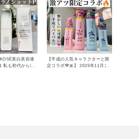
Y KOSÉ美白美容液
【平成の人気キャラクターと限
1 私も初代から愛
定コラボ💙🎀】 2025年11月16
ラノショットが 4
日発売 スティーブンノルから限
した🎉 もう4代
定品が登場です！ ナルミヤイン
 今回1番驚いたの
ターナショナルの メゾピアノの
力です！ コウジ酸
ベリエちゃんと エンジェルブル
分の中でも分子量
ーのナカムラくんとのコラボで
われていますが、
す！ 私にとってはとても馴染み
ことには効果を感
のあるキャラクターで 当時すご
きません。 そこで
く流行っていたなーと 懐かしさ
ブル微細乳化＆2種
を感じました♡ 今回はヘアミス
分』を取り入れ 瞬
トとエマルジョンがコラボで
える処方を採用。
す。 平成リバイバルを楽しみつ