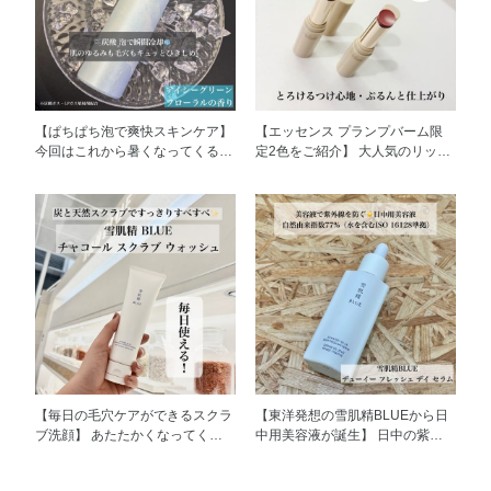
【ぱちぱち泡で爽快スキンケア】
【エッセンス プランプバーム限
今回はこれから暑くなってくる時
定2色をご紹介】 大人気のリップ
期にぜひ持っておきたいインフィ
クリーム・口紅・グロスの3機能
ニティ クール アストリンゼン
を持ち合わせたリップから限定色
ト フローズンをご紹介いたしま
が2色登場です🌟 フルーツミント
す！ 朝メイクをする前のお手入
の香りと、スースーする清涼感が
れにご使用いただくことで、ひん
とっても心地よいです🩵 どなた
やりサラサラ肌へみちびきます🧊
でも付けやすい色ですが、実際に
涼やかさを感じるアイシーグリー
試したところ RO681はお洒落感
ンフローラルの香りも、ひんやり
が🆙するような印象の仕上がり
ぱちぱち感触も、夏の朝のお手入
で、 PK882は多幸感が🆙するよ
れにぴったりです！ 化粧くずれ
うな印象の仕上がり と感じてい
のしにくいサラサラ肌へととのえ
ます☺️ ぜひお試しください♪
てくれるので、 夏本番前にぜひ
お手に取ってみてください😆☀️
【毎日の毛穴ケアができるスクラ
【東洋発想の雪肌精BLUEから日
ブ洗顔】 あたたかくなってくる
中用美容液が誕生】 日中の紫外
と皮脂や毛穴が気になる方もいら
線によるダメージや、 乾燥トラ
っしゃるのではないでしょうか？
ブルを受けにくい肌へ導く日中用