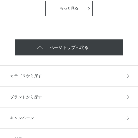
そんな方にオススメな、雪肌精
美容液、 雪肌精BLUE デューイー
BLUE チャコール スクラブ ウォ
フレッシュ デイ セラムをご紹介
もっと見る
ッシュをご紹介いたします🫧 皮
いたします！ まず見た目がとっ
脂や毛穴汚れを吸着する炭※1
ても特徴的でオシャレですよね✨
と、古い角質を除去する天然由来
「日本瓦」からインスパイアされ
スクラブ※2 のちからで毛穴に詰
た容器で、スポイト式になってい
まった皮脂や汚れをオフし、つる
ます。 とにかくみずみずしい使
んとした肌に洗い上げてくれま
用感で、肌がツヤツヤにしあがり
す。 ※1 皮脂吸着 ※2 結晶セルロ
ます。 化粧下地としても使用で
ページトップへ戻る
ース 天然アロマオイルが溶け込
きて、洗顔料やボディソープで落
んだハーブの深い香りが、お手入
とせるのも嬉しいポイントですね
れ時間をおだやかでやさしい時間
♪ 使用方法 ・朝のお手入れの最後
へといざなってくれます😊 ぜひ
にご使用ください ・首にもご使
一度お試しください🌟
用いただけます ぜひお試しくだ
カテゴリから探す
さい！
ブランドから探す
キャンペーン