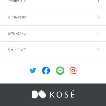
ご利用ガイド
よくある質問
ご利用ガイドトップ
ご注文方法
お支払方法
送料・配送
お問い合わせ
キャンセル・返品・交換
ポイント・クーポン
サイトマップ
定期お届け便
商品レビュー
会員登録