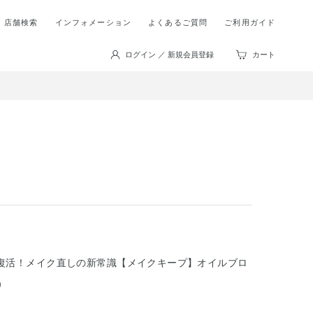
店舗検索
インフォメーション
よくあるご質問
ご利用ガイド
ログイン ／ 新規会員登録
カート
復活！メイク直しの新常識【メイクキープ】オイルブロ
）