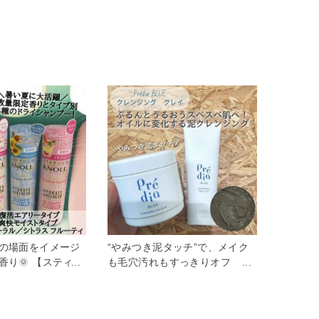
の場面をイメージ
“やみつき泥タッチ”で、メイク
香り🌞 【スティー
も毛穴汚れもすっきりオフ
ューヨーク】 好み
【Prédia BLUE】クレンジング
イシャンプー2種
クレイ 泥パックのようになじま
ラサラ髪にリセッ
せたあと、 オイル状に変化した