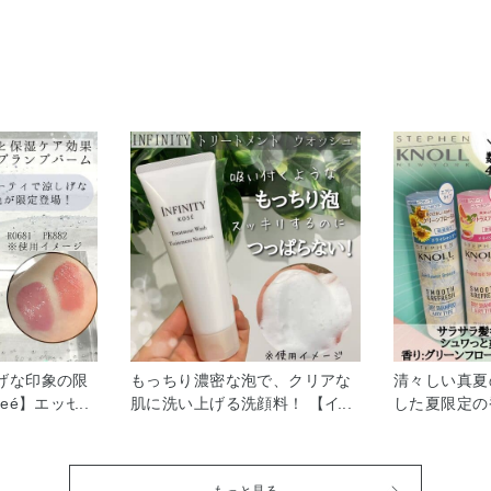
げな印象の限
​もっちり濃密な泡で、クリアな
清々しい真夏
seé】エッセ
肌に洗い上げる洗顔料！ 【イン
した夏限定の
ム ◎1本3役
フィニティ】トリートメント ウ
ブンノル ニ
ップクリーム、
ォッシュ くすみの原因になる古
で選べるドラ
の効果 ◎​と
い角質や汚れをすっきり落とし
◎瞬間的にサ