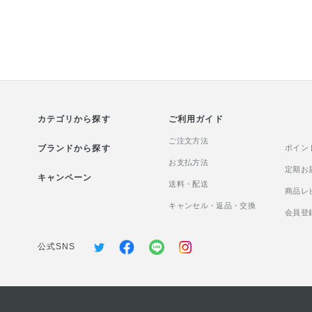
すると、 アイカラーの発色や色
ろける極上のツヤ
もちアップ！ 流行りの可愛い淡
体温でとろけるオ
いアイカラーが思ったより発色
プ処方※で、 ベ
しない、、そんな時にも使える
通るようなツヤと
アイベースです！ 汗や涙にも強
キープできます！ 
いウォータープルーフなので 時
持ち美容液成分 
間が経つと眉メイクが落ちてし
オフしたあともう
まう方にもおすすめです！ 目も
していたように感じま
カテゴリから探す
とは乾燥しやすくデリケートな
ご利用ガイド
暑い季節でもすっ
ので うるおいもまもる美容液成
使用感 高保湿バ
ご注文方法
ブランドから探す
分配合なのも嬉しいポイント 私
燥する時期に使用
ポイン
は下まぶたの目尻のアイメイク
お支払方法
がありましたが、
定期お
キャンペーン
が特に落ちやすいので、重宝し
た清涼感と 気分
送料・配送
商品レ
ています！
ツミントの香りが
キャンセル・返品・交換
向けて涼しげで 
会員登
イクを楽しみたい
の限定アイテムで
公式SNS
アップ効果 ※数
なくなり次第終了