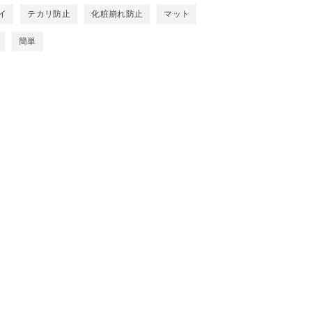
イ
テカリ防止
化粧崩れ防止
マット
簡単