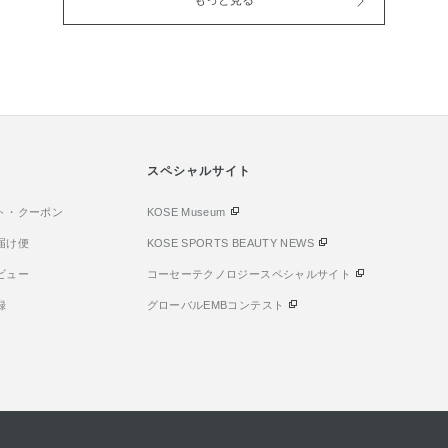
もっと見る
＆ボリューム
て、透明感のある明るい肌に整
ト◎ ドライ 
イルとプラン
えてくれます。 ​●新配合のバウ
ータイプ グ
タつかず、透き
ンスキープゲルで泡の弾力がア
パークル ドラ
 ふっくら感を
ップ！もこもこ泡が肌に密着し
アリータイプ
​◎うるおい長
て、毛穴の奥の汚れや皮脂まで
リーズ ◎シ
私はティッシュ
しっかりオフ ●うるおいはちゃ
たてのような
るおいが持続
んと残して洗い上がりはスベス
シャンプー 
した✨️ ◎​
ベなめらか ●気分も上がるフレ
レープフルー
きり心地よい
ッシュフローラルブーケの香り
スペシャルサイト
ライ シャン
ームは寒くて乾
です！ 香りも強すぎず快適な使
プ サンフラワ
するイメージ
ト・クーポン
用感がお気に入りポイントで
KOSE Museum
ープフルーツ
、 すーっとし
す！
ーシーで爽快
届け便
KOSE SPORTS BEAUTY NEWS
が高まるフルー
スフルーティ
ビュー
コーセーテクノロジースペシャルサイト
爽やか！ 夏に
ワーブリーズ
ジューシーなメ
わり畑🌻グ
録
グローバルEMBコンテスト
方に ぴったり
香り どちら
す！ ※メイク
入りで ベタ
量限定品のため
サラにしてく
しても白くな
やかな香りで
るのが 私の
です♫ ※数