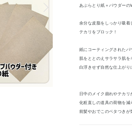
あぶらとり紙＋パウダーの
余分な皮脂をしっかり吸着
テカリをブロック！
紙にコーティングされたパ
肌をととのえサラサラ肌を
白浮きせず自然な仕上がり
日中のメイク崩れやテカリ
化粧直しの道具の荷物を減
前髪やおでこのベタつきが