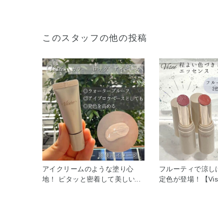
このスタッフの他の投稿
アイクリームのような塗り心
フルーティで涼し
地！ ピタッと密着して美しい仕
定色が登場！【Vi
上がり持続 【Visée】カラー ロ
ンス プランプバー
ック アイベース 01ピンクベー
の優秀バーム リ
ジュ 目元や眉のメイク前に使用
口紅、グロスの3つ