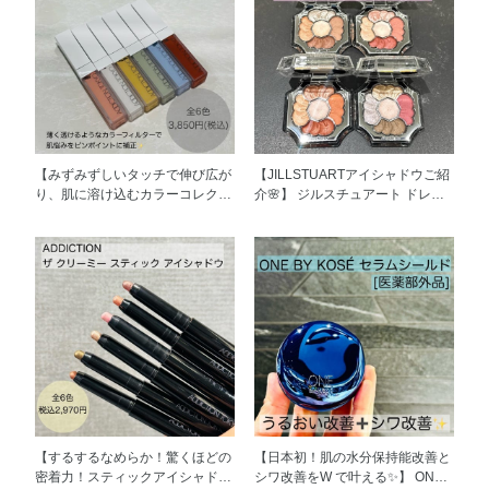
【みずみずしいタッチで伸び広が
【JILLSTUARTアイシャドウご紹
り、肌に溶け込むカラーコレクタ
介🌸】 ジルスチュアート ドレス
ー】 ADDICTION TOKYO スキ
ドブルーム アイズ 6,600円（税
ンリフレクト カラーコレクター
込） 花びらを重ねて仕立てたド
3,850円(税込) 全6色 【001 Bare
レスのように、異なる質感と色の
Peach ベア ピーチ】 柔らかく明
重なりで立体感をもたらすアイカ
るいピーチ クマ、色むらをカバ
ラーが新登場✨ クチュールカラー
ー。血色感を足すことも 【002
オイル配合で、見たままの発色を
Solid White ソリッド ホワイト】
実現します。 色と質感の重なり
肌に静かになじむホワイト 立体
で目もとに立体感が出ることで、
感を演出したい額や頬骨の上部な
目の中に光が差し込み、瞳がきれ
どのハイライトに 【003 Soft
いに映ります。 【01 satin
Yellow ソフト イエロー】 素肌に
dahlia】 大輪の花を咲かせるダリ
溶け込むイエロー 万能に色ムラ
アのように華やかなピンク～ブラ
をカバー。ナチュラルにトーンア
ウン系パレット 【02 peony
【するするなめらか！驚くほどの
【日本初！肌の水分保持能改善と
ップ 【004 Calm Mint カーム ミ
embroidery】 幾重もの花びらが
密着力！スティックアイシャド
シワ改善をW で叶える✨️】 ONE