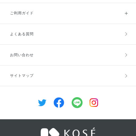
持ち運びもしやすいのでオススメ
ン増加 朝・夜、化粧水のあとの
です♡
乳液がわりに、またはお手入れの
ご利用ガイド
最後にお使いください。洗顔後に
本品のみをお使いいただくことも
できます。 ぜひお試しください
♡♡
よくある質問
ご利用ガイドトップ
ご注文方法
お支払方法
送料・配送
お問い合わせ
キャンセル・返品・交換
ポイント・クーポン
サイトマップ
定期お届け便
商品レビュー
会員登録