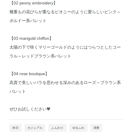
【02 peony embroidery】
幾重もの花びらが重なるピオニーのように愛らしいピンク～
ボルドー系パレット
【03 marigold chiffon】
太陽の下で咲くマリーゴールドのようにはつらつとしたコー
ラル～レッドブラウン系パレット
【04 rose boutique】
高貴で美しいバラを思わせる深みのあるローズ～ブラウン系
パレット
ぜひお試しください💖
休日
カジュアル
ふんわり
ゆるふわ
清楚