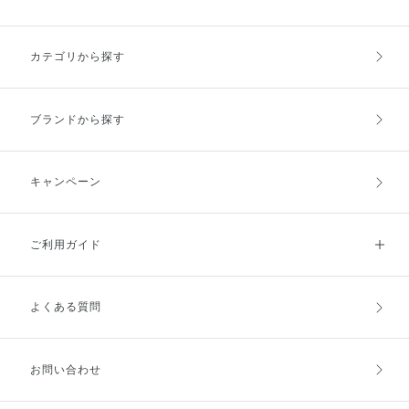
認められた有効成分において。
ウな肌をキープします。 肌なじ
※ライスパワー®No.11はライス
みの良さ、メイク持ち、うるおい
パワーNo.11（米エキスNo.11）
感を両立した アディクション デ
カテゴリから探す
イクリームをぜひお試しください
ませ♪
ブランドから探す
キャンペーン
ご利用ガイド
よくある質問
ご利用ガイドトップ
ご注文方法
お支払方法
送料・配送
お問い合わせ