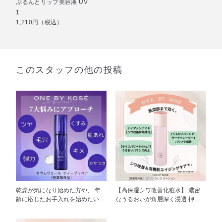
ぷるんとリップ美容液 UV
1
1,210円（税込）
このスタッフの他の投稿
乾燥が気になり始めた方や、 年
【高保湿シワ改善化粧水】 濃密
齢に応じたお手入れを始めたい方
なうるおいが角層深く浸透 押し
に、 ぜひおすすめしたいのが
返すようなハリつや肌へ導く高保
ONE BY KOSÉ セラムヴェール
湿シワ改善化粧水。 濃厚なとろ