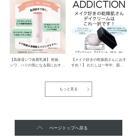
ディープリペア [医薬部外品]で
みのあるテクスチャーなので、
す。 洗顔後すぐの肌にお使いい
後肌はもっちもちのうるおいハリ
ただく薬用導入美容液で、 有効
ツヤ！ 心やすらぐグリーンフロ
成分ライスパワー®No.11を配
ーラルの香りなので、リラックス
合。日本で唯一※、 肌の水分保
しながらスキンケアができるとこ
持能を改善する効能が認められた
ろもポイントが高いですね♪ 充実
有効成分が、 肌がうるおいを保
感あふれる、押し返すようなハリ
つ力をサポートします。 年齢と
肌を叶える美容成分がイオン化カ
ともに乾燥やキメの乱れが 気に
プセルで浸透するので、とろみの
なりやすくなる肌だからこそ、
ある化粧水ですが、肌なじみもス
毎日の保湿ケアを見直すことが大
ムーズです。 乾燥やシワやハリ
【高保湿シワ改善乳液】 乾燥、
【メイク好きの乾燥肌さんにおす
切です。 みずみずしくなじみの
のなさが気になる方や、気になり
シワ、ハリの気になる肌におすす
すめ！】 わたしは一年中、肌の
よいテクスチャーで、 その後の
始めた方にもおすすめの一品で
めの乳液です。 濃厚なテクスチ
乾燥が気になっているので、 デ
スキンケアも心地よくお使いいた
す！
ャーの乳液ですが、なじませると
イクリームは手放せないアイテム
だけます。 うるおいに満ちた健
ちゅるちゅるなふっくらハリツヤ
です。 デイクリームをつけると
やかな肌へ導きながら、 これか
肌に仕上がります♪ しっとりする
乾燥が気になる肌にうるおいを
もっと見る
らのエイジングケア※の土台づく
乳液はちょっと苦手な方もいらっ
与えてくれますが、ヨレやくずれ
りにもおすすめの一本です。 乾
しゃるとおもうのですが、 この
も防ぎたい… そんな悩みを解決
燥による肌あれが気になる方や、
乳液はあと肌はベタつかずにハリ
してくれたのが、 アディクショ
季節を問わずうるおい不足を感じ
ツヤ肌を叶えてくれるので、スト
ン デイクリーム SPF 15
る方は、 ぜひ毎日のスキンケア
レスフリーで使用できるところも
PA++です！ やわらかいクリーム
の最初に取り入れてみてくださ
嬉しいポイントです！！
が、すーっと肌になじみ、肌にピ
い。 [販売名：OBK 薬用導入美
タッと密着するので、 肌とベー
ページトップへ戻る
容液] ※年齢に応じたお手入れの
スメイクの両方をサポートし、
こと。 ※肌の水分保持能改善が
ハリ感とつやのある、リフトグロ