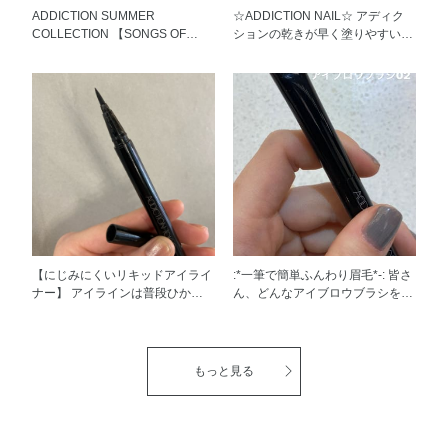
ADDICTION SUMMER
☆ADDICTION NAIL☆ アディク
COLLECTION 【SONGS OF
ションの乾きが早く塗りやすいで
RAIN】 アディクション夏の限定
人気のネイル お気に入りの２色
アイテムを使ってフルメイクをし
をご紹介致します♩ 027C Tough
てみました♩ 使用アイテムはこ
Love 032C Rich Girl 【c】color•••
ちら▼▼▼ TEH EYESHADOW
濃いビビッドな発色 濃いカラー
SONGS OF RAIN 【アイシャド
は差し色やポイントになるのでシ
ウ】 108P Soaking Joy 105P
ンプルな服装に合わせるとgood
Clear Petal THE COLOR CHIC
ですね♫ ぜひお試しください◎
EYELINER【アイライナー】 02
Dancer in the Dark THE
MASCARA COLOR NUANCE
WP【マスカラ】 002 Rusty
Brunette THE BLUSH SONGS OF
RAIN 【チーク】 102P City
【にじみにくいリキッドアイライ
:*一筆で簡単ふんわり眉毛*-: 皆さ
Reflect THE LIPSTICK EXTREME
ナー】 アイラインは普段ひかな
ん、どんなアイブロウブラシをお
SHINE【リップ】 106 Warm
い、、、描くのが苦手、、、にじ
使いですか？ アディクションの
Chocolate LIP OIL
みやすい、、、 いろいろなお悩
アイブロウブラシは厚みがあり、
PLUMPER【グロス】 011 Sun
みございますよね。。。 アディ
毛足が短く、コシがしっかりして
Shower オレンジ系のカラ
クションのザ カラー リキッド ア
いるので 描く際に安定感があ
もっと見る
ーをメインで使用し、全体的に艶
イライナーは芯がフェルトタイプ
り、自然なふんわりとした仕上り
っぽく仕上げ透明感と 夏のフレ
で安定しながら 自由自在にデザ
になりますよ♫ 眉毛のベースを作
ッシュさを意識しました♩ ぜひ
インができ、とっても描きやすく
ったり、ふんわり優しい印象に仕
お試しください♩ ※限定品のた
なんといってもおすすめポイント
上げたい時などにおすすめです☺︎
め無くなり次第終了となります。