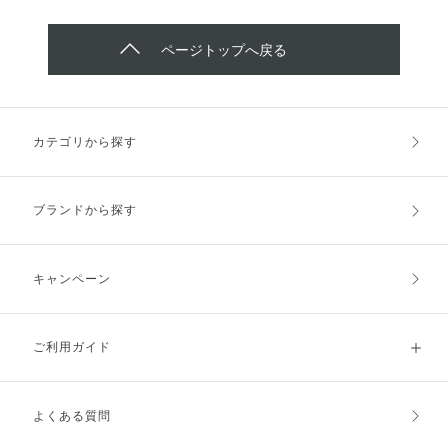
は艶のないマットでマーカーペン
ぜひお試しください♩
のような仕上がりです♫ 最近は目
尻に跳ね上げラインをちょこっと
ページトップへ戻る
描くのにハマっております(^ ^) 使
用したカラーは、001 Black River
です。 ぜひお試しください❤︎
カテゴリから探す
ブランドから探す
キャンペーン
ご利用ガイド
よくある質問
ご利用ガイドトップ
ご注文方法