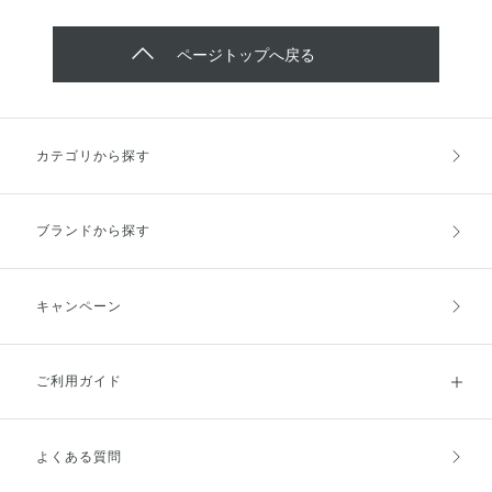
のあるグラデーションがクイック
す♡ 🌟肌の水分保持能改善 細胞
眉毛、ひげの剃り跡に ぜひお試
さい💖
に完成します。 【001 Crush on
間脂質の主成分「セラミド」は年
しください♡
Me クラッシュ オン ミー】 儚く
齢とともに減少するため、肌が本
ページトップへ戻る
可憐な透明感のクリスタルピンク
来持つ「うるおいを肌に蓄える」
【002 Last Touch ラスト タッ
力は弱まり、水分を与えてもどん
チ】 ヌーディな抜け感のコーラ
どん蒸発してしまいます。ライス
ルピンク 【003 Sweet Venom ス
パワー®No.11+（プラス）は、セ
ウィート ヴェノム】 シックな印
ラミドを生み出す力を高め、肌の
カテゴリから探す
象のダスティローズ 【004 Sand
水分保持能を改善。うるおいを逃
Reflection サンド リフレクショ
さない、水分を蓄えられる肌に導
ン】 砂浜に届く陽光のような眩
きます。 🌟シワ改善 肌の表皮、
しいサンドベージュ 【005 Get
基底膜、真皮にアプローチして、
ブランドから探す
Lucky ゲット ラッキー】 ドラマ
シワを改善します。 ≪表皮
ティックな輝きの幸運を呼ぶレッ
≫NMF（天然保湿因子）産生促
ドコッパー 【006 Smoky Topaz
進、表皮ヒアルロン酸産生促進、
スモーキー トパーズ】 燻したゴ
セラミド産生促進 ≪基底膜≫コ
キャンペーン
ールドが輝くオリーブブラウン
ラーゲン増加 ≪真皮≫コラーゲ
持ち運びもしやすいのでオススメ
ン増加 朝・夜、化粧水のあとの
です♡
乳液がわりに、またはお手入れの
ご利用ガイド
最後にお使いください。洗顔後に
本品のみをお使いいただくことも
できます。 ぜひお試しください
♡♡
よくある質問
ご利用ガイドトップ
ご注文方法