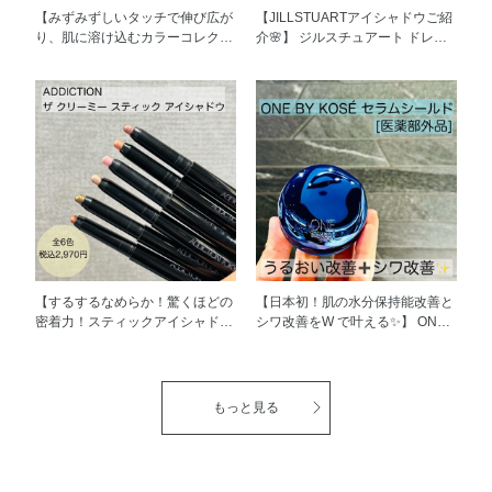
【みずみずしいタッチで伸び広が
【JILLSTUARTアイシャドウご紹
り、肌に溶け込むカラーコレクタ
介🌸】 ジルスチュアート ドレス
ー】 ADDICTION TOKYO スキ
ドブルーム アイズ 6,600円（税
ンリフレクト カラーコレクター
込） 花びらを重ねて仕立てたド
3,850円(税込) 全6色 【001 Bare
レスのように、異なる質感と色の
Peach ベア ピーチ】 柔らかく明
重なりで立体感をもたらすアイカ
るいピーチ クマ、色むらをカバ
ラーが新登場✨ クチュールカラー
ー。血色感を足すことも 【002
オイル配合で、見たままの発色を
Solid White ソリッド ホワイト】
実現します。 色と質感の重なり
肌に静かになじむホワイト 立体
で目もとに立体感が出ることで、
感を演出したい額や頬骨の上部な
目の中に光が差し込み、瞳がきれ
どのハイライトに 【003 Soft
いに映ります。 【01 satin
Yellow ソフト イエロー】 素肌に
dahlia】 大輪の花を咲かせるダリ
溶け込むイエロー 万能に色ムラ
アのように華やかなピンク～ブラ
をカバー。ナチュラルにトーンア
ウン系パレット 【02 peony
【するするなめらか！驚くほどの
【日本初！肌の水分保持能改善と
ップ 【004 Calm Mint カーム ミ
embroidery】 幾重もの花びらが
密着力！スティックアイシャド
シワ改善をW で叶える✨️】 ONE
ント】 落ち着いたペールミント
重なるピオニーのように愛らしい
ウ】 アディクション ザ クリー
BY KOSÉ セラムシールド [医薬部
赤みを抑える。頬の赤みやクマを
ピンク～ボルドー系パレット
ミー スティック アイシャドウ 全
外品] 税込5,940円 40g 税込1,078
自然にブラーリング 【005 Baby
【03 marigold chiffon】 太陽の下
6色 2,970円（税込） するす
円 7g うるおいもシワも改善す
Blue ベイビー ブルー】 透け感の
で咲くマリーゴールドのようには
るとなめらかな描き味で、 驚く
る、日本初の有効成分「ライスパ
もっと見る
あるライトブルー 透明感を出し
つらつとしたコーラル～レッドブ
ほど密着力が高く、1日中思い通
ワー ®No.11+（プラス）」配
ながら、しっかりとトーンアップ
ラウン系パレット 【04 rose
りの仕上がりが続くスティックア
合。根深い乾燥を高保水膜でケ
【006 Warm Orange ウォーム オ
boutique】 高貴で美しいバラを
イシャドウです。 ラインを引け
ア。うるおいを閉じ込め、ベタつ
レンジ】 暖かく深みのあるオレ
思わせる深みのあるローズ～ブラ
ば自然な陰影、指でぼかせば奥行
かない、薬用高保水密封バームで
ンジ 緑のくすみ、血管をカバー
ウン系パレット ぜひお試しくだ