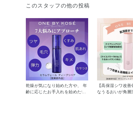
このスタッフの他の投稿
乾燥が気になり始めた方や、 年
【高保湿シワ改善
齢に応じたお手入れを始めたい
なうるおいが角層
方に、 ぜひおすすめしたいのが
返すようなハリつ
ONE BY KOSÉ セラムヴェール
保湿シワ改善化粧
ディープリペア [医薬部外品]で
ろみのあるテクス
す。 洗顔後すぐの肌にお使いい
で、 後肌はもっ
ただく薬用導入美容液で、 有効
いハリツヤ！ 心
成分ライスパワー®No.11を配
ンフローラルの香