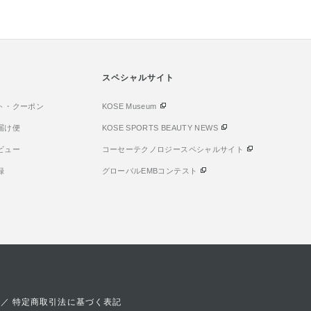
スキンケアが
すが、 この乳液はあと肌はベタ
を解決してく
イントが高い
つかずにハリツヤ肌を叶えてく
クション デ
ふれる、押し
れるので、ストレスフリーで使
15 PA++
を叶える美容
用できるところも嬉しいポイン
リームが、す
プセルで浸透
トです！！
み、肌にピタ
のある化粧水
スペシャルサイト
で、 肌とベ
もスムーズで
サポートし、
やハリのなさが
ト・クーポン
KOSE Museum
る、リフトグ
になり始めた
します。 肌
届け便
KOSE SPORTS BEAUTY NEWS
一品です！
ク持ち、うる
ビュー
コーセーテクノロジースペシャルサイト
アディクショ
ぜひお試しく
録
グローバルEMBコンテスト
／
特定商取引法に基づく表記