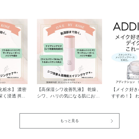
化粧水】 濃密
【高保湿シワ改善乳液】 乾燥、
【メイク好き
深く浸透 押し
シワ、ハリの気になる肌におす
すすめ！】 
や肌へ導く高
すめの乳液です。 濃厚なテクス
の乾燥が気に
水。 濃厚なと
チャーの乳液ですが、なじませ
デイクリーム
チャーなの
るとちゅるちゅるなふっくらハ
テムです。 
もっと見る
ちもちのうるお
リツヤ肌に仕上がります♪ しっ
ると乾燥が気
やすらぐグリー
とりする乳液はちょっと苦手な
いを 与えて
りなので、リ
方もいらっしゃるとおもうので
くずれも防ぎ