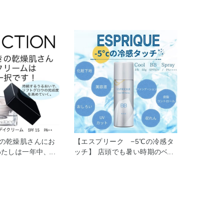
の乾燥肌さんにお
【エスプリーク −5℃の冷感タ
わたしは一年中、肌
ッチ】 店頭でも暑い時期のベー
なっているので、
スメイクメイクのお悩みのお声
は手放せないアイ
が年々増えてきています。 皆様
デイクリームをつけ
のお悩みに共通しているのが、
になる肌にうるお
・朝から暑くてメイクする時か
くれますが、ヨレや
ら汗が… ・通勤中も暑くて、メ
たい… そんな悩み
イクが崩れている… ・毛穴が気