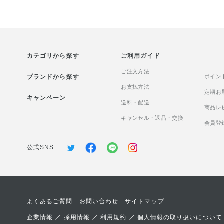
合。日本で唯一※、 肌の水分保
ラックスしながら
持能を改善する効能が認められ
できるところもポ
た有効成分が、 肌がうるおいを
ですね♪ 充実感あ
保つ力をサポートします。 年齢
返すようなハリ肌
とともに乾燥やキメの乱れが 気
成分がイオン化カ
カテゴリから探す
になりやすくなる肌だからこ
ご利用ガイド
するので、とろみ
そ、 毎日の保湿ケアを見直すこ
ですが、肌なじみ
ご注文方法
ブランドから探す
とが大切です。 みずみずしくな
す。 乾燥やシワ
ポイン
じみのよいテクスチャーで、 そ
お支払方法
気になる方や、気
定期お
キャンペーン
の後のスキンケアも心地よくお
方にもおすすめの
送料・配送
商品レ
使いいただけます。 うるおいに
キャンセル・返品・交換
満ちた健やかな肌へ導きなが
会員登
ら、 これからのエイジングケア
※の土台づくりにもおすすめの
公式SNS
一本です。 乾燥による肌あれが
気になる方や、 季節を問わずう
るおい不足を感じる方は、 ぜひ
毎日のスキンケアの最初に取り
入れてみてください。 [販売
よくあるご質問
お問い合わせ
サイトマップ
名：OBK 薬用導入美容液] ※
年齢に応じたお手入れのこと。
企業情報
／
採用情報
／
利用規約
／
個人情報の取り扱いについて