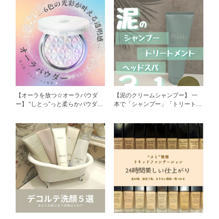
【オーラを放つ☆オーラパウダ
【泥のクリームシャンプー】 一
ー】 “しとっ”っと柔らかパウダー
本で「シャンプー」「トリートメ
の秘密は、 AQスキンケアに配合
ント」「ヘッドスパ」が叶う頭皮
の美容成分をたっぷり配合してい
&毛髪ケア☆ なめらかで清涼感の
るから(^-^)♡ AQ共通のフローラ
ある泥のクリームがスタイリング
ルの香りで気分もあがる♡ 透明
材や頭皮の皮脂もスッキリオフ！
感、ツヤ感、ハリ感高まる♡ 崩
頭皮環境を整え、健やかな髪へ…
れにくい♡ そして、みんなに自
つるんとまとまりのよいトリート
慢したくなるかわいいパッケージ
メント効果も実感☆ 自宅でヘッ
♡ さらに、携帯出来るコンパク
ドスパを始めてみませんか？(^-^)
トタイプ(^-^)!! しっかりテカリを
抑えたい方はパフ使用で… ツヤ
を高めたい方はブラシ使用で…
使い方次第で好みの仕上がり叶い
ます♡