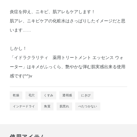
炎症を抑え、ニキビ、肌アレもケアします！
肌アレ、ニキビケアの化粧水はさっぱりしたイメージだと思
います……
しかし！
「イドラクラリティ 薬用トリートメント エッセンス ウォ
ーター」はキメがふっくら、艶やかな弾む肌実感出来る使用
感です(^^)v
乾燥
毛穴
くすみ
透明感
にきび
インナードライ
角質
肌荒れ
べたつかない
使用アイテム