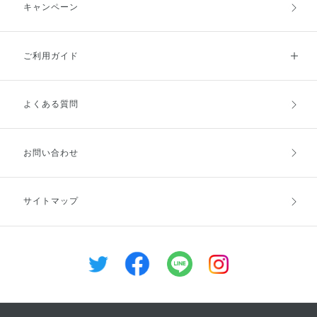
キャンペーン
ご利用ガイド
よくある質問
ご利用ガイドトップ
ご注文方法
お支払方法
送料・配送
お問い合わせ
キャンセル・返品・交換
ポイント・クーポン
サイトマップ
定期お届け便
商品レビュー
会員登録