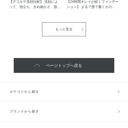
【デコルテ洗顔比較】 洗顔によ
【24時間キレイが続くファンデー
って、泡立ち、きめ細かさ、肌あ
ション】 まるで墨で書くかのよ
たり、洗い上がりの肌……一つ一
うな 滑らかなのびひろがり… み
つ違います(^^) 肌タイプに合わせ
ずみずしさ… 色の濃淡… そんな
て、洗顔を選んで、肌をキレイに
リキッドファンデーション 『ゼ
保ちましょうね♡ デコルテの洗
ンウェアフルイド』です(^^) スキ
もっと見る
顔の泡クイズの正解は↓↓ ①AQ ミ
ンケア後、半プッシュ程、顔全体
リオリティ リペア フォーミング
に伸ばしひろげると、適度なカバ
ウォッシュ n ②AQ ウォッシング
ー力でムラのない肌色に仕上がり
クリーム ③クレイ ブラン ④リフ
ます！ 仕上がりは、潤いも感じ
トディメンション ピュリファイ
るセミマット肌！ ツヤのある仕
ング フェイシャルウォッシュ 洗
上がりには、ブラシ使用もおすす
顔選びの参考にしてみてください
めです(^-^)/ 全18色から似合う肌
ページトップへ戻る
(^-^)/
色を見つけてください(^-^)/
カテゴリから探す
ブランドから探す