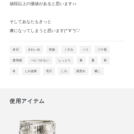
値段以上の価値があると思います♪♪
そしてあなたもきっと
虜になってしまうと思います(*´∀`*)♡
休日
きれいめ
乾燥
くすみ
ハリ
ツヤ肌
透明感
べたつかない
しっとり
春
夏
秋
冬
しわ改善
毛穴
しわ
肌荒れ
癒し
使用アイテム