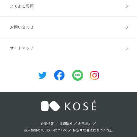
よくある質問
ご利用ガイドトップ
ご注文方法
お支払方法
送料・配送
お問い合わせ
キャンセル・返品・交換
ポイント・クーポン
サイトマップ
定期お届け便
商品レビュー
会員登録
／
／
／
企業情報
採用情報
利用規約
／
個人情報の取り扱いについて
特定商取引法に基づく表記