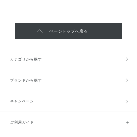
いのに しっとりもちもち肌にし
ある肌に 導いてくれるクレンジ
てくれるローションと ベタつき
ングクリームです！ エナジャイ
がなくもっちりふっくら肌にして
ズフローラルの香りで メイクを
くれるエマルジョン✨ 空気が乾燥
オフしながら毎日癒されます( ¨̮
する時期こそ 1日安心させてくれ
)♡
るスキンケアです🎵
ページトップへ戻る
カテゴリから探す
ブランドから探す
キャンペーン
ご利用ガイド