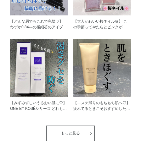
【どんな眉でもこれで完璧♡】
【大人かわいい桜ネイル🌸】 こ
わずか0.84㎜の極細芯のアイブロ
の季節ってやたらとピンクが 気
ウペンシル。 体温で溶けるオイ
になってしまうのは私だけですか
ル配合で なめらかにするすると
ね🤔 もちろん爪先までピンクを
描けるところがお気に入り♡ ウ
取り入れたいけど 普通のピンク
ォータープルーフ、 スマッジプ
じゃ飽きちゃうので 少しだけア
ルーフのオールデイラスティング
レンジして2色使いにしてみまし
処方なので安心♡ アイブロウで
た✨ 014S Rose Wish ローズ ウィ
迷っている方へこそ おすすめの
ッシュ の上に 036SP Dreamland
アイブロウです♡ ぜひお試しく
ドリームランドを重ねて 可愛く
ださい\(◡̈)/
なりすぎず少し大人っぽい仕上が
りに🌸
【みずみずしいうるおい肌に♡】
【エステ帰りのもちもち肌へ♡】
ONE BY KOSÉシリーズ どれも大
疲れてるときこそおすすめしたい
好きなのですが 今回は特に今お
クレンジングクリーム✨ 上質な美
気に入りのスキンケアご紹介\(◡̈)/
容成分やボタニカルオイルを贅沢
ONE BY KOSÉ セラムヴェール
に配合。 乾燥の気になる肌も、
ローション、エマルジョン✨ とろ
使うたびにうるおいをあたえ、
もっと見る
み成分やオイル成分をいれていな
見違えるような、ふっくらハリの