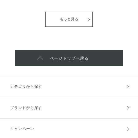
ィニティ】トリートメント ウォ
ンノル ニューヨーク】 好みで選
で、重宝しています！
分が高まるフルーツミントの香り
ッシュ くすみの原因になる古い
べるドライシャンプー2種 ◎瞬間
が爽やか！ 夏に向けて涼しげで
角質や汚れをすっきり落として、
的にサラサラ髪にリセット◎ ド
ジューシーなメイクを楽しみたい
透明感のある明るい肌に整えてく
ライ シャンプー エアリータイプ
もっと見る
方に ぴったりの限定アイテムで
れます。 ​●新配合のバウンスキー
グレープフルーツ スパークル ド
す！ ※メイクアップ効果 ※数量
プゲルで泡の弾力がアップ！もこ
ライ シャンプー エアリータイプ
限定品のためなくなり次第終了
もこ泡が肌に密着して、毛穴の奥
サンフラワー ブリーズ ◎シュワ
の汚れや皮脂までしっかりオフ ●
っと弾けて洗いたてのような爽快
うるおいはちゃんと残して洗い上
感◎ ドライ シャンプー モイスト
がりはスベスベなめらか ●気分も
タイプ グレープフルーツ スパー
上がるフレッシュフローラルブー
クル ドライ シャンプー モイスト
ページトップへ戻る
ケの香りです！ 香りも強すぎず
タイプ サンフラワー ブリーズ ●
快適な使用感がお気に入りポイン
グレープフルーツスパークル →
トです！
ジューシーで爽快感のある🍹シト
ラスフルーティの香り ●サンフラ
ワーブリーズ →青空広がるひま
カテゴリから探す
わり畑🌻グリーンフローラルの香
り どちらも皮脂吸着パウダー入
りで ベタつく髪や頭皮をサラサ
ラにしてくれます！ スプレーし
ブランドから探す
ても白くならないところや 爽や
かな香りでリフレッシュ出来るの
が 私のお気に入りポイントです♫
※数量限定品のためなくなり次第
キャンペーン
終了です