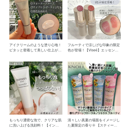
アイクリームのような塗り心地！
フルーティで涼しげな印象の限定
ピタッと密着して美しい仕上がり
色が登場！【Viseé】エッセンス
持続 【Visée】カラー ロック ア
プランプバーム ◎1本3役の優秀
イベース 01ピンクベージュ 目元
バーム リップクリーム、口紅、
や眉のメイク前に使用すると、
グロスの3つの効果 ◎​とろける極
アイカラーの発色や色もちアッ
上のツヤ＆ボリューム 体温でと
プ！ 流行りの可愛い淡いアイカ
ろけるオイルとプランプ処方※
ラーが思ったより発色しない、、
で、 ベタつかず、透き通るよう
そんな時にも使えるアイベースで
なツヤと ふっくら感をキープで
す！ 汗や涙にも強いウォーター
きます！ ​◎うるおい長持ち美容
プルーフなので 時間が経つと眉
液成分 私はティッシュオフした
メイクが落ちてしまう方にもおす
あともうるおいが持続していたよ
すめです！ 目もとは乾燥しやす
うに感じました✨️ ◎​暑い季節でも
くデリケートなので うるおいも
すっきり心地よい使用感 高保湿
まもる美容液成分配合なのも嬉し
バームは寒くて乾燥する時期に使
​もっちり濃密な泡で、クリアな肌
清々しい真夏の場面をイメージし
いポイント 私は下まぶたの目尻
用するイメージがありました
に洗い上げる洗顔料！ 【インフ
た夏限定の香り🌞 【スティーブ
のアイメイクが特に落ちやすいの
が、、 すーっとした清涼感と 気