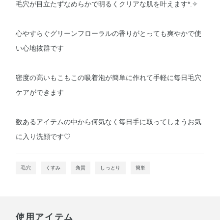
毛穴が目立たずなめらかで明るくクリアな肌を叶えます*⁠.⁠✧
心やすらぐグリーンフローラルの香りがとっても爽やかで使
い心地抜群です
密度の高いもこもこの吸着泡が簡単に作れて手軽に毎日毛穴
ケアができます
数あるアイテムの中から何気なく毎日手に取ってしまうお気
に入り洗顔です♡
毛穴
くすみ
角質
しっとり
簡単
使用アイテム