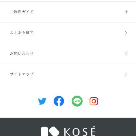
ご利用ガイド
よくある質問
ご利用ガイドトップ
ご注文方法
お支払方法
送料・配送
お問い合わせ
キャンセル・返品・交換
ポイント・クーポン
サイトマップ
定期お届け便
商品レビュー
会員登録