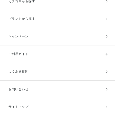
カテゴリから探す
分配合。 性別を問わず使いやす
(^^)! [販売名：OBK 薬用導入美
が悩みで、更に1年中 インナード
す。 わたしも愛用中なのです
い香りとデザインで、 家族やパ
容液] ※1 乾燥による ※2 角層ま
ライ肌なのでみずみずしいテクス
が、 泡立てた瞬間に、バスタブ
ートナーとのシェアにもおすすめ
で ※3 年齢に応じたお手入れの事
チャー でエイジングケアできる
に広がる香りが 心地よく、バス
です(^^)/ その日の気分や季節、肌
※ライスパワー®No.11はライス
アイテムが好きなのですが、 こ
タイムの気分転換にも ぴったり
ブランドから探す
のコンディションに 合わせて選
パワーNo.11（米エキスNo.11）
ちらの美容液は程よいまろやかな
だと感じました（＾_＾） 洗い上
べるので、ぜひチェックしてみて
ベースで浸透*力も あるので水分
がりもスッキリしていて、 ほの
ください☆☆
でたっぷりと満たされたような後
かにいい香りが残り、 リフレッ
肌に。 数週間使ってみて、 夕方
シュされます🫧 ニオイや身体の
キャンペーン
のメイクの乾燥崩れや肌のしぼみ
ニキビでお悩みの方は デオカラ
感が、 以前より気になりにくく
ットをチェックしてみてください
感じています。 毎日続けること
♪ ※すべての悪臭をマスキングす
ご利用ガイド
でうるおいに満ちたツヤ肌へと導
るわけではございません。
いてくれますよ。 ぜひエイジン
グケアも保湿ケアも叶えたい方は
お試ししてみてください★★ ・
よくある質問
ご利用ガイドトップ
ご注文方法
販売名 インフィニティ ザ モイ
スチュア コンセントレート *ライ
スパワーⓇNo.11αはライスパワ
ーⓇNo.11を濃縮したもので、ラ
お支払方法
送料・配送
お問い合わせ
イスパワーⓇNo.11αの高濃度は
ライスパワーⓇNo.11に換算した
場合のコーセー内比です。 *年齢
に応じたお手入れ *角層まで
キャンセル・返品・交換
ポイント・クーポン
サイトマップ