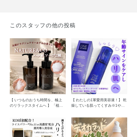
このスタッフの他の投稿
【 いつものおうち時間を、極上
【 わたしの1軍愛用美容液！】 乾
のリラックスタイムへ 】 「植物
燥している肌ってくすみ※1やハ
のチカラで、旅先でのくつろぎの
リ、弾力の低下につながりやすい
時間に寄り添う」を コンセプト
のはご存知ですか？ 角質層の水
に、宿泊施設や温浴施設向けの
分不足により表面の細胞がしぼん
アメニティとして誕生した
でキメが乱れ、 ふっくらとした
「NATURE&CO(ネイチャー アン
弾力（ハリ）が失われます。 ハ