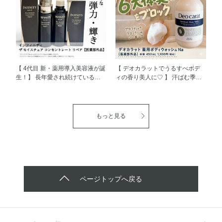
ド コー)」 がメゾンコーセーでも
リを取り戻すには、セラミド密度
取り扱いを開始しました(*'▽') そ
を高めて うるおいバランスを整
の中でも今回はハンドソープ2種
えることが鍵になります！ セラ
を ご紹介させていただきます。
ムヴェール ディープリペア[医薬
①フェイス＆ハンドソープ＜2L
部外品]には 世の中にまったくな
つめかえ用＞ ふわふわで濃密な
かった効能、 「肌の水分保持能
泡でお顔にも使えます♩ 洗いあ
改善」をもった日本初の有効成
がりはうるおい感のあるしっとり
分、 「ライスパワー®No.11」が
【 4代目 新・薬用導入美容液が誕
【 デオカラットでうるすべボデ
タイプ◎ ▼詳しくはこちら
配合されており、 数十種類のア
生！】 長年愛され続けているイ
ィの香り美人に♡ 】 汗ばむ季節
https://maison.kose.co.jp/site/natureco/g/gNCS0004/
ミノ酸や豊富なペプチド・糖類を
ンフィニティの 人気導入美容液
や通勤中、人に会う前など ニオ
＜使用方法＞ポンプを2回押した
含み、 ただ「保湿」をするので
がリニューアル新発売しました。
イが気になる時ってありません
量をとり、 泡で肌を包みこむよ
はなく、肌自らがうるおいを 生
ライスパワー®︎No.11αはライスパ
か？ デオカラット 薬用ボディソ
うにやさしく洗顔してください。
み出し、水分を蓄える力を高める
ワー®︎No.11を ぎゅっと濃縮した
ープ Na［医薬部外品］は、 日常
もっと見る
②薬用ハンドソープN ＜2L つめ
んですよ✨ もっちりとしたハリや
高濃度*の美容成分で、 肌の水分
の中で感じる嫌なニオイをマスキ
かえ用＞ うるおい成分配合で手
うるおいに満ちた 肌へと導きま
保持機能を改善してくれる スペ
ングする （ベチバー油・パチュ
肌を いたわりながら、ウイル
す(^^)/ とろみのあるみずみずしい
シャリストなんですよ（＾Ｏ＾）
リ油）を配合。 悪臭を感じる前
ス・細菌を しっかり殺菌・消毒
テクスチャーで、 スムーズに浸
ライスパワー商品はどれも使用満
に先回りして、清潔感のある ア
する、 リキッドハンドソープで
透※2し、べたつきにくく しっと
足度が高くて、 使うたびにうる
ロマティック フローラルの香り
す。 ▼詳しくはこちら
りした使い心地です(*'▽') 洗顔後
おい感のある使い心地で、 今ま
で1日中全身を包み込んでくれま
https://maison.kose.co.jp/site/natureco/g/gNCS0005/
すぐにたっぷり浴びるように毎日
で以上に乾燥肌さんにとってもお
す。 身だしなみは気を付けてい
ページトップへ戻る
＜使用方法＞適量を手にとり、
使っています♪ 肌がふっくらやわ
すすめです！ しかもインフィニ
ても ニオイはこまめにケアし忘
水またはぬるま湯で泡立てて洗
らかくなるところが大のお気に入
ティならではの エイジングケア*
れてしまう。。 そんな方にもこ
い、 そのあとよく洗い流してく
りです！ 1年中使いやすいので
濃縮処方もされており、 乾燥に
のボディソープはおすすめです！
ださい。 どちらも、
日々の保湿やエイジングケア※3
よる小ジワが気になる方にもイチ
また、薬用処方でニキビケアが
NATURE&COらしい植物由来成
にぜひ取り入れてみてください
オシ。 私は目元・口元の小ジワ
できるところも嬉しいポイントで