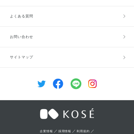
よくある質問
ご利用ガイドトップ
ご注文方法
お支払方法
送料・配送
お問い合わせ
キャンセル・返品・交換
ポイント・クーポン
サイトマップ
定期お届け便
商品レビュー
会員登録
／
／
／
企業情報
採用情報
利用規約