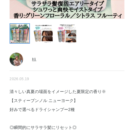
Hi
2026.05.19
清々しい真夏の場面をイメージした夏限定の香り🌞
【スティーブンノル ニューヨーク】
好みで選べるドライシャンプー2種
◎瞬間的にサラサラ髪にリセット◎