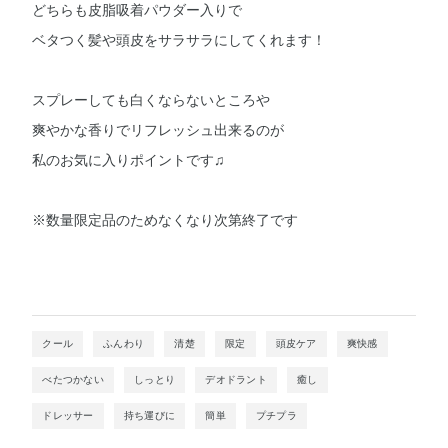
どちらも皮脂吸着パウダー入りで
ベタつく髪や頭皮をサラサラにしてくれます！
スプレーしても白くならないところや
爽やかな香りでリフレッシュ出来るのが
私のお気に入りポイントです♫
※数量限定品のためなくなり次第終了です
クール
ふんわり
清楚
限定
頭皮ケア
爽快感
べたつかない
しっとり
デオドラント
癒し
ドレッサー
持ち運びに
簡単
プチプラ