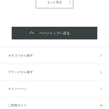
透明感のある明るい肌に整えてく
ライ シャンプー エアリータイプ
もっと見る
方に ぴったりの限定アイテムで
れます。 ​●新配合のバウンスキー
グレープフルーツ スパークル ド
す！ ※メイクアップ効果 ※数量
プゲルで泡の弾力がアップ！もこ
ライ シャンプー エアリータイプ
限定品のためなくなり次第終了
もこ泡が肌に密着して、毛穴の奥
サンフラワー ブリーズ ◎シュワ
の汚れや皮脂までしっかりオフ ●
っと弾けて洗いたてのような爽快
うるおいはちゃんと残して洗い上
感◎ ドライ シャンプー モイスト
がりはスベスベなめらか ●気分も
タイプ グレープフルーツ スパー
上がるフレッシュフローラルブー
クル ドライ シャンプー モイスト
ページトップへ戻る
ケの香りです！ 香りも強すぎず
タイプ サンフラワー ブリーズ ●
快適な使用感がお気に入りポイン
グレープフルーツスパークル →
トです！
ジューシーで爽快感のある🍹シト
ラスフルーティの香り ●サンフラ
ワーブリーズ →青空広がるひま
カテゴリから探す
わり畑🌻グリーンフローラルの香
り どちらも皮脂吸着パウダー入
りで ベタつく髪や頭皮をサラサ
ラにしてくれます！ スプレーし
ブランドから探す
ても白くならないところや 爽や
かな香りでリフレッシュ出来るの
が 私のお気に入りポイントです♫
※数量限定品のためなくなり次第
キャンペーン
終了です
ご利用ガイド