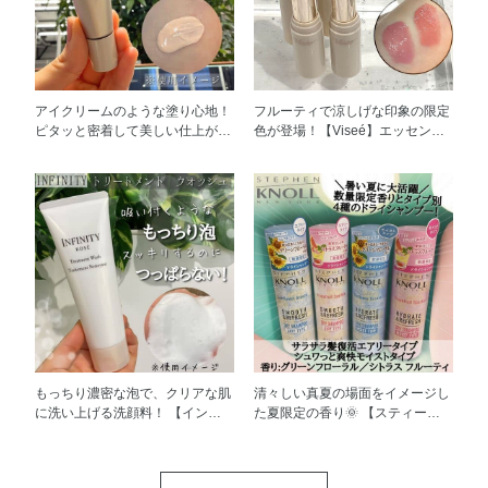
アイクリームのような塗り心地！
フルーティで涼しげな印象の限定
ピタッと密着して美しい仕上がり
色が登場！【Viseé】エッセンス
持続 【Visée】カラー ロック ア
プランプバーム ◎1本3役の優秀
イベース 01ピンクベージュ 目元
バーム リップクリーム、口紅、
や眉のメイク前に使用すると、
グロスの3つの効果 ◎​とろける極
アイカラーの発色や色もちアッ
上のツヤ＆ボリューム 体温でと
プ！ 流行りの可愛い淡いアイカ
ろけるオイルとプランプ処方※
ラーが思ったより発色しない、、
で、 ベタつかず、透き通るよう
そんな時にも使えるアイベースで
なツヤと ふっくら感をキープで
す！ 汗や涙にも強いウォーター
きます！ ​◎うるおい長持ち美容
プルーフなので 時間が経つと眉
液成分 私はティッシュオフした
メイクが落ちてしまう方にもおす
あともうるおいが持続していたよ
すめです！ 目もとは乾燥しやす
うに感じました✨️ ◎​暑い季節でも
くデリケートなので うるおいも
すっきり心地よい使用感 高保湿
まもる美容液成分配合なのも嬉し
バームは寒くて乾燥する時期に使
​もっちり濃密な泡で、クリアな肌
清々しい真夏の場面をイメージし
いポイント 私は下まぶたの目尻
用するイメージがありました
に洗い上げる洗顔料！ 【インフ
た夏限定の香り🌞 【スティーブ
のアイメイクが特に落ちやすいの
が、、 すーっとした清涼感と 気
ィニティ】トリートメント ウォ
ンノル ニューヨーク】 好みで選
で、重宝しています！
分が高まるフルーツミントの香り
ッシュ くすみの原因になる古い
べるドライシャンプー2種 ◎瞬間
が爽やか！ 夏に向けて涼しげで
角質や汚れをすっきり落として、
的にサラサラ髪にリセット◎ ド
ジューシーなメイクを楽しみたい