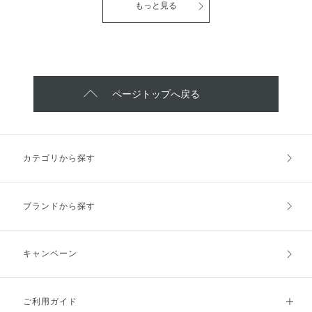
透明感のある明るい肌に整えてく
ライ シャンプー エアリータイプ
もっと見る
方に ぴったりの限定アイテムで
れます。 ​●新配合のバウンスキー
グレープフルーツ スパークル ド
す！ ※メイクアップ効果 ※数量
プゲルで泡の弾力がアップ！もこ
ライ シャンプー エアリータイプ
限定品のためなくなり次第終了
もこ泡が肌に密着して、毛穴の奥
サンフラワー ブリーズ ◎シュワ
の汚れや皮脂までしっかりオフ ●
っと弾けて洗いたてのような爽快
うるおいはちゃんと残して洗い上
感◎ ドライ シャンプー モイスト
がりはスベスベなめらか ●気分も
タイプ グレープフルーツ スパー
上がるフレッシュフローラルブー
クル ドライ シャンプー モイスト
ページトップへ戻る
ケの香りです！ 香りも強すぎず
タイプ サンフラワー ブリーズ ●
快適な使用感がお気に入りポイン
グレープフルーツスパークル →
トです！
ジューシーで爽快感のある🍹シト
ラスフルーティの香り ●サンフラ
ワーブリーズ →青空広がるひま
カテゴリから探す
わり畑🌻グリーンフローラルの香
り どちらも皮脂吸着パウダー入
りで ベタつく髪や頭皮をサラサ
ラにしてくれます！ スプレーし
ブランドから探す
ても白くならないところや 爽や
かな香りでリフレッシュ出来るの
が 私のお気に入りポイントです♫
※数量限定品のためなくなり次第
キャンペーン
終了です
ご利用ガイド