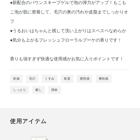
​●新配合のバウンスキープゲルで泡の弾力がアップ！もこも
こ泡が肌に密着して、毛穴の奥の汚れや皮脂までしっかりオ
フ
●うるおいはちゃんと残して洗い上がりはスベスベなめらか
●気分も上がるフレッシュフローラルブーケの香りです！
香りも強すぎず快適な使用感がお気に入りポイントです！
乾燥
毛穴
くすみ
角質
透明感
爽快感
しっとり
癒し
簡単
使用アイテム