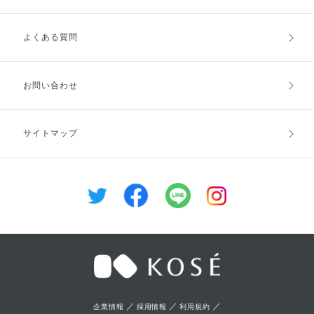
よくある質問
ご利用ガイドトップ
ご注文方法
お支払方法
送料・配送
お問い合わせ
キャンセル・返品・交換
ポイント・クーポン
サイトマップ
定期お届け便
商品レビュー
会員登録
／
／
／
企業情報
採用情報
利用規約