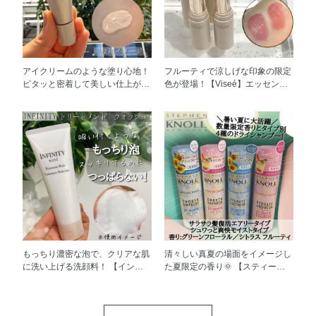
アイクリームのような塗り心地！
フルーティで涼しげな印象の限定
ピタッと密着して美しい仕上がり
色が登場！【Viseé】エッセンス
持続 【Visée】カラー ロック ア
プランプバーム ◎1本3役の優秀
イベース 01ピンクベージュ 目元
バーム リップクリーム、口紅、
や眉のメイク前に使用すると、
グロスの3つの効果 ◎​とろける極
アイカラーの発色や色もちアッ
上のツヤ＆ボリューム 体温でと
プ！ 流行りの可愛い淡いアイカ
ろけるオイルとプランプ処方※
ラーが思ったより発色しない、、
で、 ベタつかず、透き通るよう
そんな時にも使えるアイベースで
なツヤと ふっくら感をキープで
す！ 汗や涙にも強いウォーター
きます！ ​◎うるおい長持ち美容
プルーフなので 時間が経つと眉
液成分 私はティッシュオフした
メイクが落ちてしまう方にもおす
あともうるおいが持続していたよ
すめです！ 目もとは乾燥しやす
うに感じました✨️ ◎​暑い季節でも
くデリケートなので うるおいも
すっきり心地よい使用感 高保湿
まもる美容液成分配合なのも嬉し
バームは寒くて乾燥する時期に使
​もっちり濃密な泡で、クリアな肌
清々しい真夏の場面をイメージし
いポイント 私は下まぶたの目尻
用するイメージがありました
に洗い上げる洗顔料！ 【インフ
た夏限定の香り🌞 【スティーブ
のアイメイクが特に落ちやすいの
が、、 すーっとした清涼感と 気
ィニティ】トリートメント ウォ
ンノル ニューヨーク】 好みで選
で、重宝しています！
分が高まるフルーツミントの香り
ッシュ くすみの原因になる古い
べるドライシャンプー2種 ◎瞬間
が爽やか！ 夏に向けて涼しげで
角質や汚れをすっきり落として、
的にサラサラ髪にリセット◎ ド
ジューシーなメイクを楽しみたい