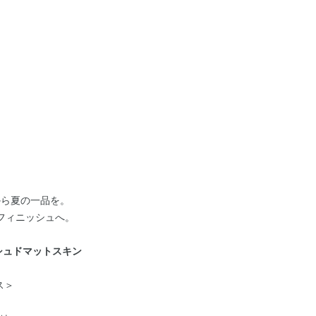
から夏の一品を。
フィニッシュへ。
シュドマットスキン
ス＞