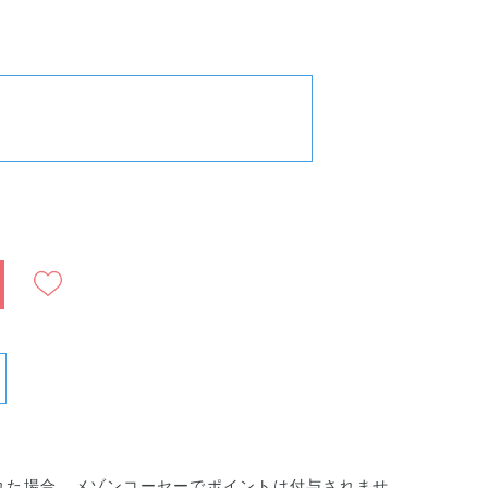
ショ
クッショ
クッショ
ァン
ンファン
ンファン
ショ
デーショ
デーショ
ン005
ン006
れた場合、メゾンコーセーでポイントは付与されませ