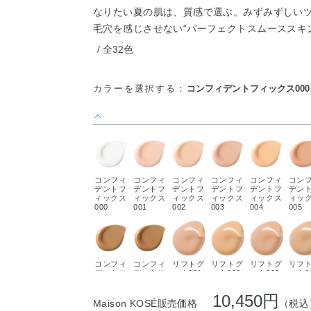
なりたい夏の肌は、質感で選ぶ。みずみずしい
毛穴を感じさせない“パーフェクトスムーススキ
全32色
カラーを選択する：
コンフィデントフィックス000
コンフィ
コンフィ
コンフィ
コンフィ
コンフィ
コン
デントフ
デントフ
デントフ
デントフ
デントフ
デン
ィックス
ィックス
ィックス
ィックス
ィックス
ィッ
000
001
002
003
004
005
コンフィ
コンフィ
リフトグ
リフトグ
リフトグ
リフ
デントフ
デントフ
ロウ001
ロウ002
ロウ003
ロウ0
ィックス
ィックス
012
013
10,450円
Maison KOSÉ販売価格
（税込