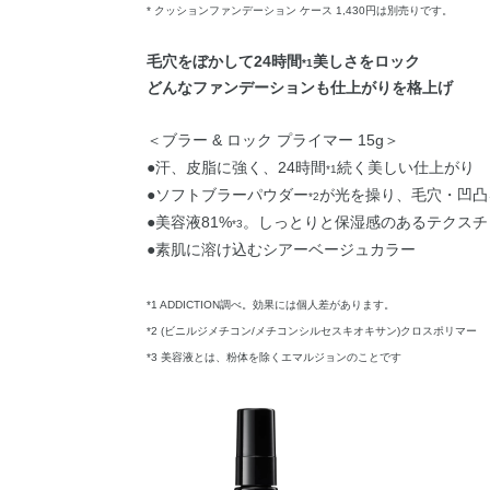
* クッションファンデーション ケース 1,430円は別売りです。
毛穴をぼかして24時間
美しさをロック
*1
どんなファンデーションも仕上がりを格上げ
＜ブラー & ロック プライマー 15g＞
●汗、皮脂に強く、24時間
続く美しい仕上がり
*1
●ソフトブラーパウダー
が光を操り、毛穴・凹凸
*2
●美容液81%
。しっとりと保湿感のあるテクスチ
*3
●素肌に溶け込むシアーベージュカラー
*1 ADDICTION調べ。効果には個人差があります。
*2 (ビニルジメチコン/メチコンシルセスキオキサン)クロスポリマー
*3 美容液とは、粉体を除くエマルジョンのことです