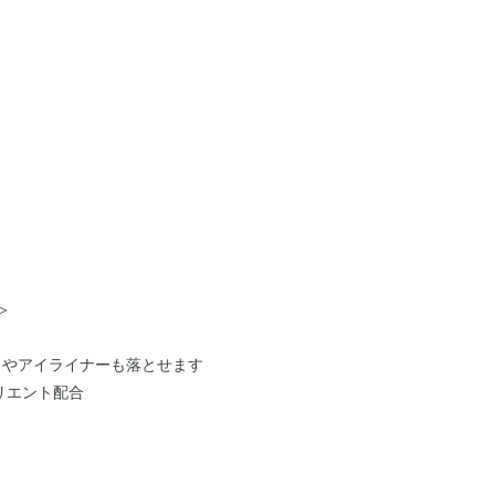
＞
ラやアイライナーも落とせます
リエント配合