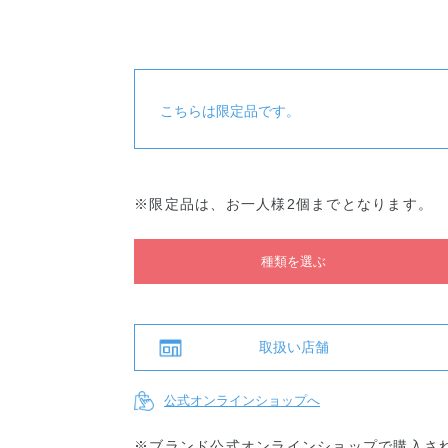
リフトグ
リフトグ
クッショ
クッショ
クッショ
クッ
ロウ011
ロウ000
ンファン
ンファン
ンファン
ンフ
デーショ
デーショ
デーショ
デー
ン001
ン002
ン003
ン004
こちらは限定品です。
※限定品は、お一人様2個までとなります。
種類を選ぶ
取扱い店舗
公式オンラインショップへ
※ブランド公式オンラインショップで購入さ