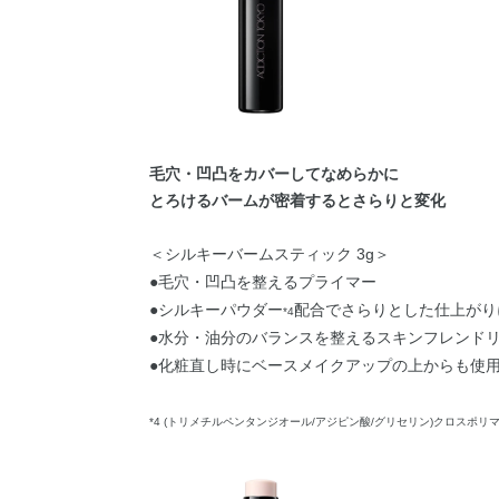
毛穴・凹凸をカバーしてなめらかに
とろけるバームが密着するとさらりと変化
＜シルキーバームスティック 3g＞
●毛穴・凹凸を整えるプライマー
●シルキーパウダー
配合でさらりとした仕上がり
*4
●水分・油分のバランスを整えるスキンフレンド
●化粧直し時にベースメイクアップの上からも使
*4 (トリメチルペンタンジオール/アジピン酸/グリセリン)クロスポリ