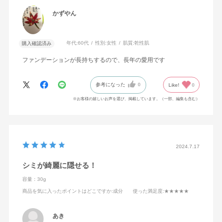
かずやん
年代:
60代
性別:
女性
肌質:
乾性肌
購入確認済み
ファンデーションが長持ちするので、長年の愛用です
参考になった
0
Like!
0
※お客様の嬉しいお声を選び、掲載しています。（一部、編集も含む）
2024.7.17
シミが綺麗に隠せる！
容量：30g
商品を気に入ったポイントはどこですか
:成分
使った満足度
:★★★★★
あき