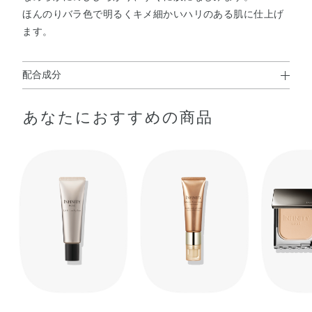
ほんのりバラ色で明るくキメ細かいハリのある肌に仕上げ
ます。
配合成分
水・シクロメチコン・エタノール・イソノナン酸イソトリ
あなたにおすすめの商品
デシル・メトキシケイヒ酸エチルヘキシル・PEG－9ポリ
ジメチルシロキシエチルジメチコン・BG・メチレンビスベ
ンゾトリアゾリルテトラメチルブチルフェノール・ジメチ
コン・ウーロン茶エキス・コメエキス・センキュウ水・
BHT・（ジメチコン／ビニルジメチコン）クロスポリマ
ー・イソステアリン酸ポリグリセリル－2・エチルヘキサ
ン酸セチル・サリチル酸オクチル・シリカ・ジエチルヘキ
サン酸ネオペンチルグリコール・ジステアルジモニウムヘ
クトライト・ステアラルコニウムヘクトライト・ステアリ
ン酸・ステアリン酸イヌリン・タルク・トリエトキシカプ
リリルシラン・パルミチン酸デキストリン・ラウリン酸ポ