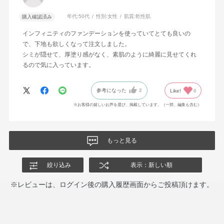
年代:
50代
性別:
女性
肌質:
乾性肌
購入確認済み
インフィニティのファンデーションを使っていてとても良いの
で、下地も欲しくなって注文しました。
シミが隠せて、厚塗り感がなく、素肌のように綺麗に見せてくれ
るので気に入っています。
参考になった
2
Like!
0
※お客様の嬉しいお声を選び、掲載しています。（一部、編集も含む）
もっと見る
絞り込み
表示：新しい順
※レビューは、ログイン後の購入履歴画面からご投稿頂けます。