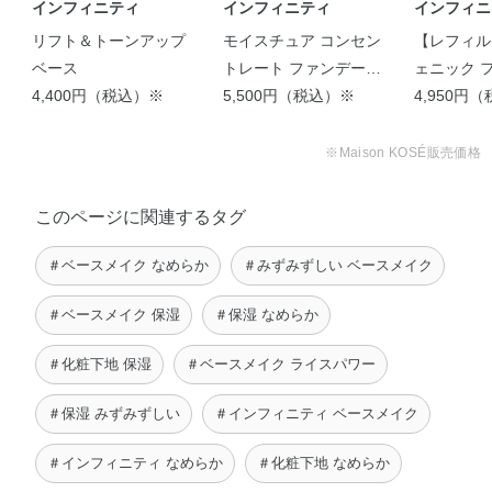
リグリセリル－10・塩化Na・含水シリカ・合成金雲母・窒
インフィニティ
インフィニティ
インフィニ
化ホウ素・メチルパラベン・香料・（＋／－）・酸化チタ
リフト＆トーンアップ
モイスチュア コンセン
【レフィル
ン・酸化鉄・水酸化Al
ベース
トレート ファンデーシ
ェニック 
4,400円（税込）※
ョン
5,500円（税込）※
ョン
4,950円
※Maison KOSÉ販売価格
このページに関連するタグ
＃ベースメイク なめらか
＃みずみずしい ベースメイク
＃ベースメイク 保湿
＃保湿 なめらか
＃化粧下地 保湿
＃ベースメイク ライスパワー
＃保湿 みずみずしい
＃インフィニティ ベースメイク
＃インフィニティ なめらか
＃化粧下地 なめらか