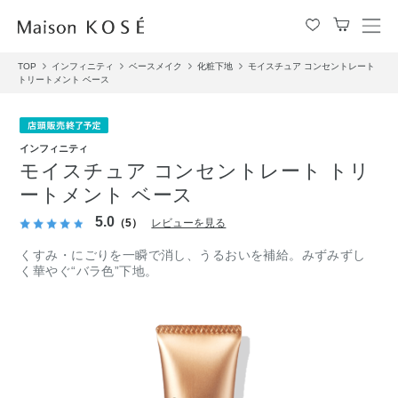
メ
ニ
TOP
インフィニティ
ベースメイク
化粧下地
モイスチュア コンセントレート
ュ
トリートメント ベース
ー
を
開
閉
インフィニティ
す
モイスチュア コンセントレート トリ
る
ートメント ベース
5.0
（5）
レビューを見る
くすみ・にごりを一瞬で消し、うるおいを補給。みずみずし
く華やぐ“バラ色”下地。