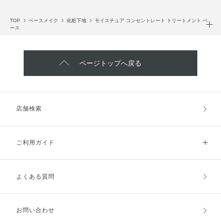
TOP
ベースメイク
化粧下地
モイスチュア コンセントレート トリートメント ベ
ース
ページトップへ戻る
店舗検索
ご利用ガイド
よくある質問
ご利用ガイドトップ
ご注文方法
お支払方法
送料・配送
お問い合わせ