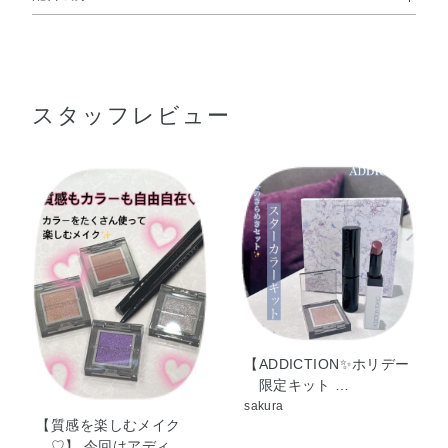
合成フルオロフロゴパイト・ジフェニルシロキシフェニル
トリメチコン・水添ポリイソブテン・デシルテトラデカノ
ール・トリエチルヘキサノイン・ジメチコンクロスポリマ
スタッフレビュー
ー・ナイロン－12・エチルヘキサン酸セチル・オクチルド
デカノール・（ビニルジメチコン／ラウリルジメチコン）
クロスポリマー・シリカ・カニナバラ果実油・ジパルミチ
ン酸アスコルビル・ダマスクバラ花エキス・トコフェロー
ル・BG・DPG・（HDI／トリメチロールヘキシルラクト
ン）クロスポリマー・イソドデカン・エチルセルロース・
スクワラン・セスキイソステアリン酸ソルビタン・タル
ク・トリ（カプリル酸／カプリン酸）グリセリル・酸化ス
ズ・水・水添ポリ（C6－20オレフィン）・クロルフェネシ
ン・Al・グンジョウ・マイカ・酸化チタン・酸化鉄
【ADDICTION✨ホリデー
限定キット …
sakura
【質感を楽しむメイク
♡】 今回はアディ …