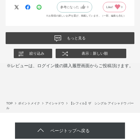
パレットの色より、目の上に乗せた時に映える色だと思いまし
参考になった
0
Like!
0
た。自分で言うのもなんですが、なんか可愛い、、。メイクが楽
しくなりました。
※お客様の嬉しいお声を選び、掲載しています。（一部、編集も含む）
もっと見る
絞り込み
表示：新しい順
※レビューは、ログイン後の購入履歴画面からご投稿頂けます。
TOP
ポイントメイク
アイシャドウ
【レフィル】ザ シングル アイシャドウ パー
ル
ページトップへ戻る