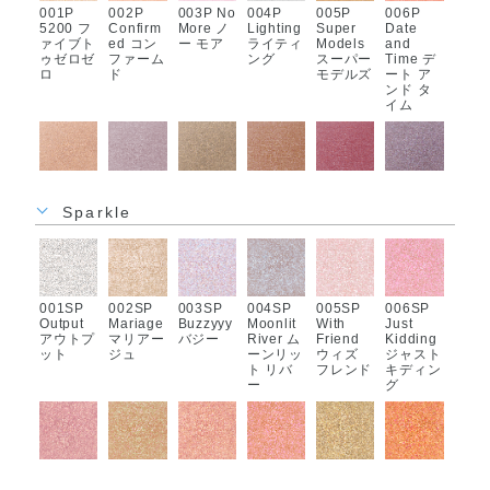
001P
002P
003P No
004P
005P
006P
5200 フ
Confirm
More ノ
Lighting
Super
Date
ァイブト
ed コン
ー モア
ライティ
Models
and
ゥゼロゼ
ファーム
ング
スーパー
Time デ
ロ
ド
モデルズ
ート ア
ンド タ
イム
007P
008P
009P
010P
011P
012P
Laptop
Shutter
3/4 スリ
Not so
Studio
Last
Sparkle
ラップト
Speed
ー クォ
Serious
05 スタ
Shoot ラ
ップ
シャッタ
ーター
ノット
ジオ フ
スト シ
ー スピ
ソー シ
ァイブ
ュート
ード
リアス
001SP
002SP
003SP
004SP
005SP
006SP
Output
Mariage
Buzzyyy
Moonlit
With
Just
アウトプ
マリアー
バジー
River ム
Friend
Kidding
ット
ジュ
ーンリッ
ウィズ
ジャスト
013P
014P
015P
016P 3-
ト リバ
フレンド
キディン
Willow
Agent エ
Soul
6-2 スリ
ー
グ
Tree ウ
ージェン
Food ソ
ーシック
ィロウ
ト
ウル フ
スツー
ツリー
ード
007SP
008SP
009SP
010SP
011SP
012SP
Pickup
Teamwo
Paparaz
Pop the
Wrap
Fun For