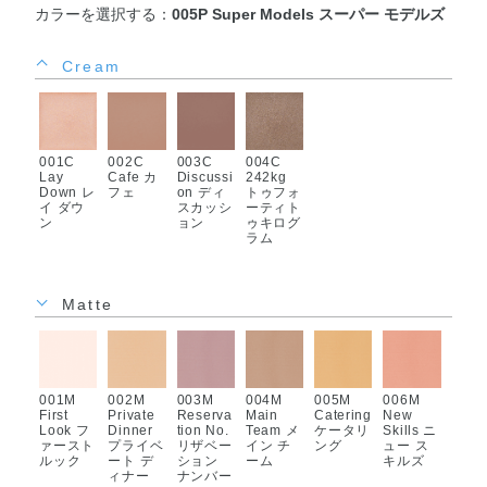
カラーを選択する：
005P Super Models スーパー モデルズ
Cream
001C
002C
003C
004C
Lay
Cafe カ
Discussi
242kg
Down レ
フェ
on ディ
トゥフォ
イ ダウ
スカッシ
ーティト
ン
ョン
ゥキログ
ラム
Matte
001M
002M
003M
004M
005M
006M
First
Private
Reserva
Main
Catering
New
Look フ
Dinner
tion No.
Team メ
ケータリ
Skills ニ
ァースト
プライベ
リザベー
イン チ
ング
ュー ス
ルック
ート デ
ション
ーム
キルズ
ィナー
ナンバー