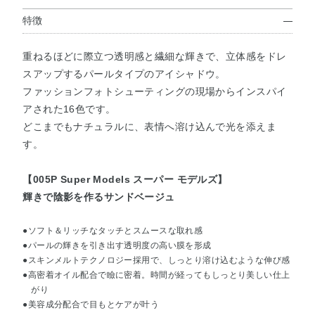
特徴
重ねるほどに際立つ透明感と繊細な輝きで、立体感をドレ
スアップするパールタイプのアイシャドウ。
ファッションフォトシューティングの現場からインスパイ
アされた16色です。
どこまでもナチュラルに、表情へ溶け込んで光を添えま
す。
【005P Super Models スーパー モデルズ】
輝きで陰影を作るサンドベージュ
●ソフト＆リッチなタッチとスムースな取れ感
●パールの輝きを引き出す透明度の高い膜を形成
●スキンメルトテクノロジー採用で、しっとり溶け込むような伸び感
●高密着オイル配合で瞼に密着。時間が経ってもしっとり美しい仕上
がり
●美容成分配合で目もとケアが叶う