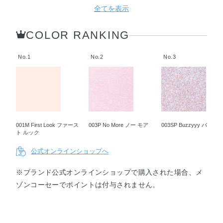
Time ピ
rk チー
ziii パパ
Bottle ポ
Time ラ
Fun ファ
全てを表示
ックアッ
ムワーク
ラッチ
ップ ザ
ップ タ
ン フォ
プ タイ
ボトル
イム
ー ファ
ム
ン
COLOR RANKING
No.1
No.2
No.3
013SP
014SP
015SP
016SP
Be
On the
Spontan
Dont Be
Funny
Boat オ
eous ス
Shy ドン
ビー フ
ン ザ ボ
ポンティ
ト ビー
ァニー
ート
ニアス
シャイ
001M First Look ファース
003P No More ノー モア
003SP Buzzyyy バジー
ト ルック
公式オンラインショップへ
※ブランド公式オンラインショップで購入された場合、メ
ゾンコーセーでポイントは付与されません。