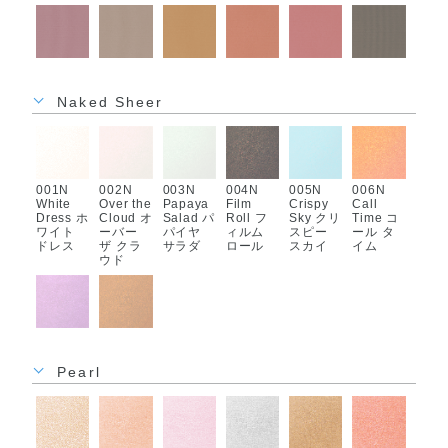
007M
008M
009M
010M
011M
012M
Finder
Photo
On
Same
Hair and
Look
ファイン
Shootin
Location
School
Makeup
Test ル
Naked Sheer
ダー
g フォト
オン ロ
セイム
ヘア ア
ック テ
シューテ
ケーショ
スクール
ンド メ
スト
ィング
ン
イクアッ
プ
001N
002N
003N
004N
005N
006N
White
Over the
Papaya
Film
Crispy
Call
Dress ホ
Cloud オ
Salad パ
Roll フ
Sky クリ
Time コ
ワイト
ーバー
パイヤ
ィルム
スピー
ール タ
013M
014M
015M
016M
ドレス
ザ クラ
サラダ
ロール
スカイ
イム
Apple
Stuck in
Small
Name
ウド
Box アッ
Traffic
Gossip
List ネー
プル ボ
スタック
スモール
ム リス
ックス
イン ト
ゴシップ
ト
ラフィッ
ク
007N
008N
Lunch
Bleachi
Break ラ
ng ブリ
Pearl
ンチ ブ
ーチング
レイク