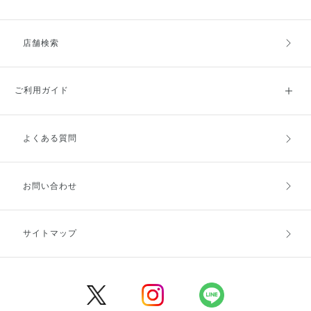
店舗検索
ご利用ガイド
よくある質問
ご利用ガイドトップ
ご注文方法
お支払方法
送料・配送
お問い合わせ
キャンセル・返品・交換
ポイント・クーポン
サイトマップ
定期お届け便
商品レビュー