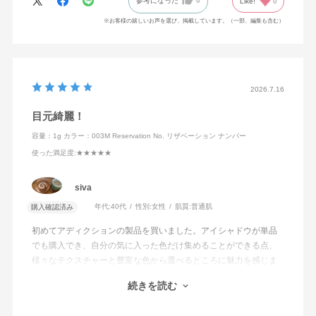
参考になった
0
Like!
0
※お客様の嬉しいお声を選び、掲載しています。（一部、編集も含む）
2026.7.16
目元綺麗！
容量：1g
カラー：003M Reservation No. リザベーション ナンバー
使った満足度
:★★★★★
siva
年代:
40代
性別:
女性
肌質:
普通肌
購入確認済み
初めてアディクションの製品を買いました。アイシャドウが単品
でも購入でき、自分の気に入った色だけ集めることができる点、
様々なテクスチャーと豊富な色から選べるところに魅力を感じま
した。
続きを読む
種類豊富すぎて本当に悩みましたが、このアイシャドウともう一
つ、モーブとかラベンダーの青みが感じられる色にしました。