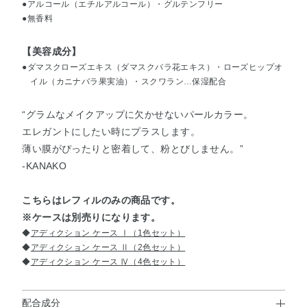
●アルコール（エチルアルコール）・グルテンフリー
●無香料
【美容成分】
●ダマスクローズエキス（ダマスクバラ花エキス）・ローズヒップオ
イル（カニナバラ果実油）・スクワラン…保湿配合
“グラムなメイクアップに欠かせないパールカラー。
エレガントにしたい時にプラスします。
薄い膜がぴったりと密着して、粉とびしません。”
-KANAKO
こちらはレフィルのみの商品です。
※ケースは別売りになります。
◆
アディクション ケース Ⅰ（1色セット）
◆
アディクション ケース Ⅱ（2色セット）
◆
アディクション ケース Ⅳ（4色セット）
配合成分