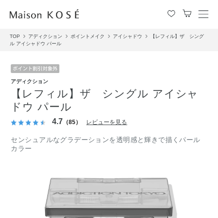
メ
ニ
TOP
アディクション
ポイントメイク
アイシャドウ
【レフィル】ザ シング
ュ
ル アイシャドウ パール
ー
を
開
閉
アディクション
す
【レフィル】ザ シングル アイシャ
る
ドウ パール
4.7
（85）
レビューを見る
センシュアルなグラデーションを透明感と輝きで描くパール
カラー