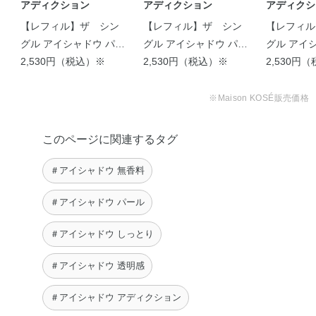
アディクション
アディクション
アディクシ
【レフィル】ザ シン
【レフィル】ザ シン
【レフィル
グル アイシャドウ パー
グル アイシャドウ パー
グル アイ
ル
2,530円（税込）※
ル
2,530円（税込）※
ル
2,530円
【🔥ナチュラルだけど盛
れるアイカラー …
※Maison KOSÉ販売価格
LISA
このページに関連するタグ
＃アイシャドウ 無香料
＃アイシャドウ パール
＃アイシャドウ しっとり
＃アイシャドウ 透明感
＃アイシャドウ アディクション