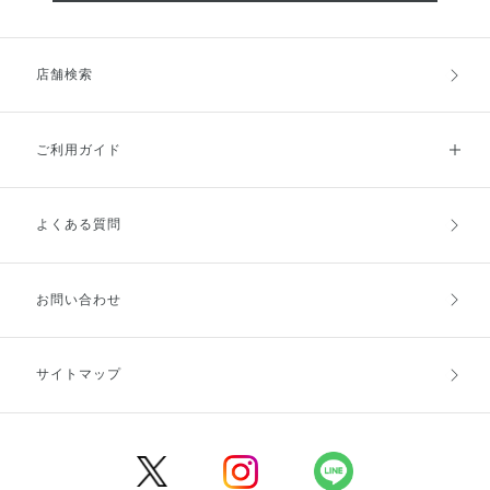
店舗検索
ご利用ガイド
よくある質問
ご利用ガイドトップ
ご注文方法
お支払方法
送料・配送
お問い合わせ
キャンセル・返品・交換
ポイント・クーポン
サイトマップ
定期お届け便
商品レビュー