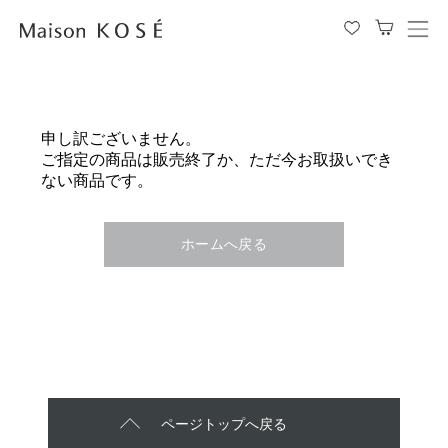
メ
ニ
ュ
ー
を
申し訳ございません。
開
ご指定の商品は販売終了か、ただ今お取扱いでき
閉
ない商品です。
す
る
ホームへ戻る
ページトップへ戻る