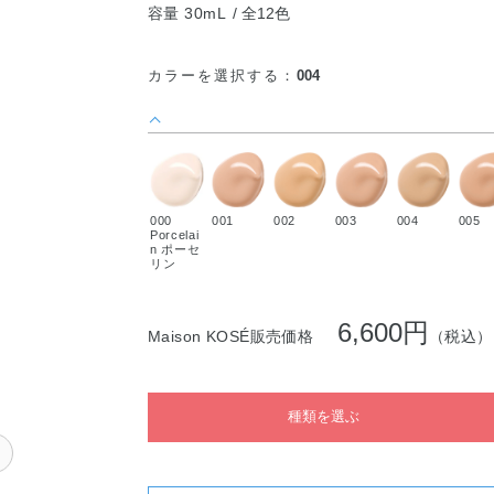
容量 30mL
全12色
カラーを選択する：
004
000
001
002
003
004
005
Porcelai
n ポーセ
リン
6,600円
Maison KOSÉ販売価格
（税込）
種類を選ぶ
ク