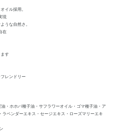
ウオイル採用。
実現
むような自然さ。
自在
ります
ンフレンドリー
実油・ホホバ種子油・サフラワーオイル・ゴマ種子油・ア
・ラベンダーエキス・セージエキス・ローズマリーエキ
）
ン