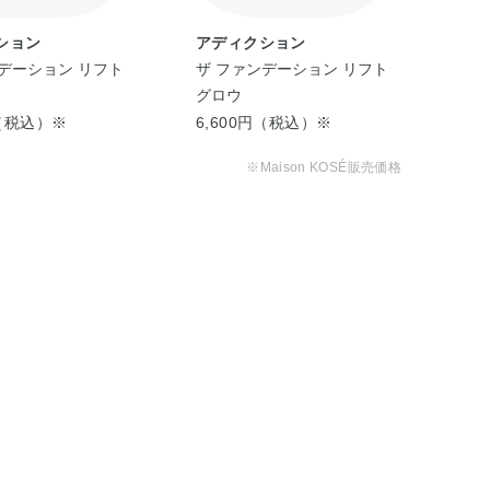
ション
アディクション
ア
デーション リフト
ザ ファンデーション リフト
ザ 
グロウ
グ
円（税込）※
6,600円（税込）※
6,
※Maison KOSÉ販売価格