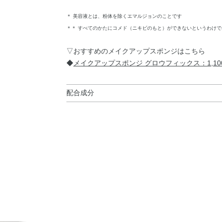
＊ 美容液とは、粉体を除くエマルジョンのことです
＊＊ すべてのかたにコメド（ニキビのもと）ができないというわけ
▽おすすめのメイクアップスポンジはこちら
◆
メイクアップスポンジ グロウフィックス：1,1
配合成分
水・シクロペンタシロキサン・メトキシケイヒ酸
ル・タルク・イソノナン酸イソトリデシル・ジフ
油・トリイソステアリン酸ポリグリセリル－2・
ポリマー・水添ポリイソブテン・合成フルオロフロ
ルジメチコン・ポリヒドロキシステアリン酸・BG
メチコン／メチコンシルセスキオキサン）クロス
サ核油・オリーブ果実油・カニナバラ果実エキス
フラワー油・シロキクラゲエキス・ジパルミチン
ル・ヒアルロン酸Na・プロリン・ホホバ種子油・
PEG－9ポリジメチルシロキシエチルジメチコン