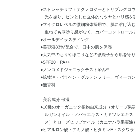
●ストレッチリフトテクノロジーとトリプルグロ
光を操り、ピンとした立体的なツヤとハリ感を
●マイクロレベルの微細粉体採用で、肌に溶け込
重ねても厚塗り感がなく、カバーコントロール
●オールデイラスティング
●美容液83%*配合で、日中の肌を保湿
●大気中のちりやほこりなどの微粒子から肌を守
●SPF20・PA++
●ノンコメドジェニックテスト済み**
●鉱物油・パラベン・グルテンフリー、ヴィーガ
●無香料
- 美容成分 保湿 -
●10種のオーガニック植物由来成分（オリーブ果
ルガンオイル・ノバラエキス・カミツレエキス
ス）とローズヒップオイル（カニナバラ果実油
●ヒアルロン酸・アミノ酸・ビタミンE・スクワラ