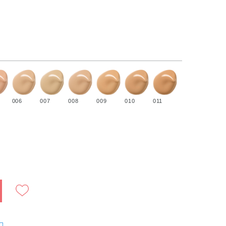
006
007
008
009
010
011