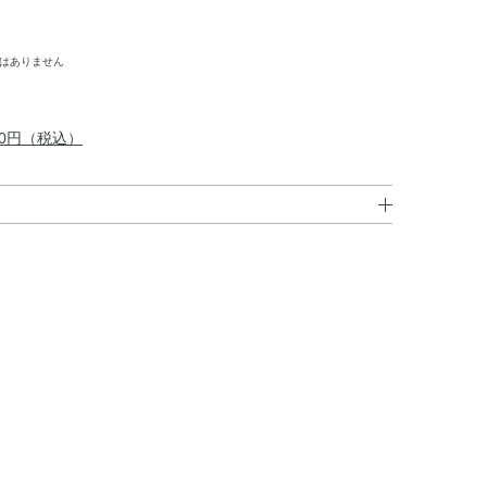
ではありません
00円（税込）
エチルヘキシル・エタノール・リンゴ酸ジイソステアリ
ェニルシロキシフェニルトリメチコン・メドウフォーム
（ジメチコン／ビニルトリメチルシロキシケイ酸）クロス
ゴパイト・ラウリルPEG－9ポリジメチルシロキシエチ
・ジポリヒドロキシステアリン酸PEG－30・（ビニルジ
ポリマー・トリプロピレングリコール・アルガニアスピノ
・カニナバラ果実油・カミツレ花エキス・ゴマ種子油・サ
酸アスコルビル・セージ葉エキス・セリン・トコフェロー
ラベンダー花エキス・ローズマリー葉エキス・BHT・
・（アクリレーツ／アクリル酸エチルヘキシル／メタクリ