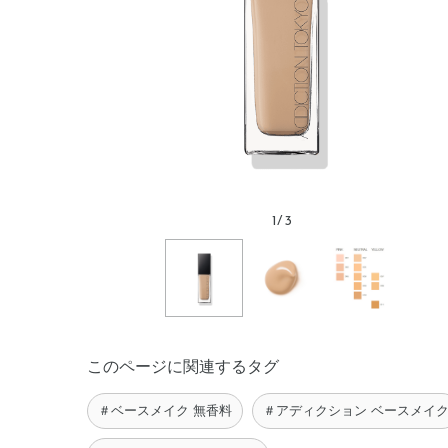
1
/
3
このページに関連するタグ
＃ベースメイク 無香料
＃アディクション ベースメイ