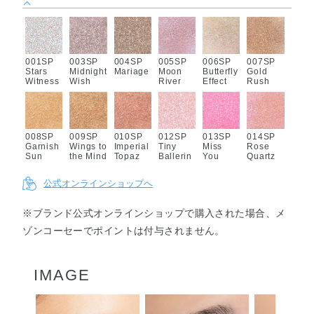
001SP
003SP
004SP
005SP
006SP
007SP
Stars
Midnight
Mariage
Moon
Butterfly
Gold
Witness
Wish
River
Effect
Rush
008SP
009SP
010SP
012SP
013SP
014SP
Garnish
Wings to
Imperial
Tiny
Miss
Rose
Sun
the Mind
Topaz
Ballerin
You
Quartz
a
More
公式オンラインショップへ
※ブランド公式オンラインショップで購入された場合、メ
015SP
016SP
017SP
018SP
019SP
020SP
ゾンコーセーでポイントは付与されません。
Gleamy
Carnelia
Senorita
Brick
Red
Shangri-
Pond
n
Jujube
La
IMAGE