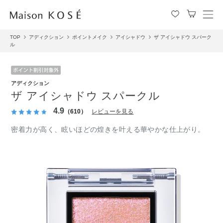
メ
ニ
TOP
アディクション
ポイントメイク
アイシャドウ
ザ アイシャドウ スパーク
ュ
ル
ー
を
開
閉
アディクション
す
ザ アイシャドウ スパークル
る
4.9
（610）
レビューを見る
密着力が高く、眩いほどの煌きを叶える華やかな仕上がり。