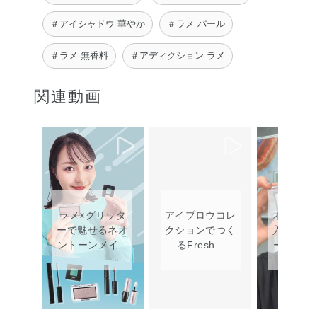
chi.
＃アイシャドウ 華やか
＃ラメ パール
＃ラメ 無香料
＃アディクション ラメ
関連動画
ラメ×グリッタ
アイブロウコレ
オフィス
ーで魅せるネオ
クションでつく
入れやす
ントーンメイ...
るFresh...
ーメイクア