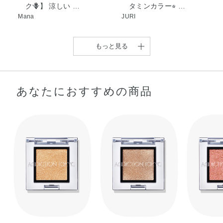
ク🪻】 涼しい …
タミンカラー⭐︎ …
Mana
JURI
もっと見る
あなたにおすすめの商品
【カラーマスカラから限
【ブラウンカラーの印象
定色が登場】 ア …
の違い】 今回は …
ʀɪʀɪʀɪ
chi.
ADDICTION おすすめ夏
【アディクションの冬ス
☆ADDICTION ブラウン
ADDICTION 定番ブラウ
メイク ☆ …
パークル】 アデ …
でサマーを …
ンカラー …
chi.
ʀɪʀɪʀɪ
Sumire
chi.
【赤み系カラーメイク
♩】 今回は赤み …