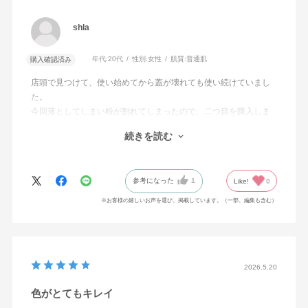
shla
年代:
20代
性別:
女性
肌質:
普通肌
購入確認済み
店頭で見つけて、使い始めてから蓋が壊れても使い続けていまし
た。
今回落としてしまい粉が割れてしまったので、二つ目を購入しま
した。
続きを読む
とてもお気に入りです。
ボカシ用にも、これだけでも使えるのがお気に入りの理由の一つ
です。
参考になった
1
Like!
0
迷ったらとりあえずこれをつけておけば間違いないと思います。
※お客様の嬉しいお声を選び、掲載しています。（一部、編集も含む）
2026.5.20
色がとてもキレイ