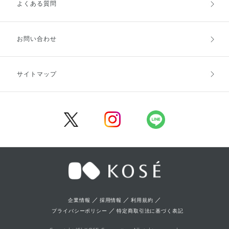
よくある質問
ご利用ガイドトップ
ご注文方法
お支払方法
送料・配送
お問い合わせ
キャンセル・返品・交換
ポイント・クーポン
サイトマップ
定期お届け便
商品レビュー
会員登録
／
／
／
企業情報
採用情報
利用規約
／
プライバシーポリシー
特定商取引法に基づく表記