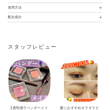
使用方法
配合成分
使用方法
タルク・リンゴ酸ジイソステアリル・合成金雲母・トリエ
●適量をチップ、または指で目元に塗布してください。
チルヘキサノイン・ホウケイ酸（Ca／Al）・メタクリル酸
メチルクロスポリマー・エチルヘキサン酸セチル・ミネラ
スタッフレビュー
ルオイル・ヘキサ（ヒドロキシステアリン酸／ステアリン
酸／ロジン酸）ジペンタエリスリチル・イソドデカン・シ
リカ・酸化スズ・メチルパラベン・グンジョウ・マイカ・
酸化チタン・酸化鉄
【透明感ラベンダーメイ
夏におすすめキラキラビ