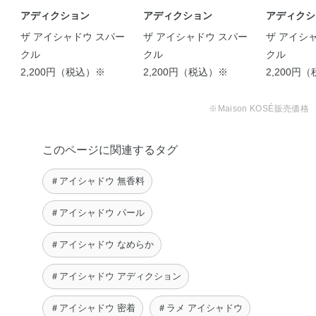
chi.
アディクション
アディクション
アディクシ
ザ アイシャドウ スパー
ザ アイシャドウ スパー
ザ アイシ
クル
クル
クル
2,200円（税込）※
2,200円（税込）※
2,200円
ADDICTION 冬におすす
※Maison KOSÉ販売価格
めなちょい …
chi.
このページに関連するタグ
【秋に使いたい！アディ
＃アイシャドウ 無香料
ADDICTION ニュアンス
【アディクション人気ラ
クションのラメ！】 …
チェンジが …
メ6選】☆スパーク …
ʀɪʀɪʀɪ
＃アイシャドウ パール
chi.
Sumire
ADDICTION グリーンラ
＃アイシャドウ なめらか
イナー ♩ …
chi.
＃アイシャドウ アディクション
ADDICTION SPRING Co
…
＃アイシャドウ 密着
＃ラメ アイシャドウ