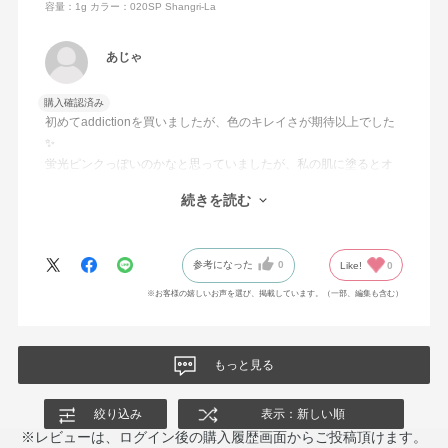
容量：1g
カラー：020SP Shangri-La
あじゃ
購入確認済み
初めてaddictionを買いましたが、色のキレイさが期待以上でした
✨
蛍光ピンクっぽいのかなと思っていましたが、私の肌に塗るとオ
レンジ味があり、イエベの私にはピッタリの発色でした。
続きを読む
ブラウンアイシャドウの上に少しだけ乗せると華やかさが加わ
り、普段使いもできそうだなと感じました?
参考になった
0
Like!
0
※お客様の嬉しいお声を選び、掲載しています。（一部、編集も含む）
もっと見る
絞り込み
表示：新しい順
※レビューは、ログイン後の購入履歴画面からご投稿頂けます。