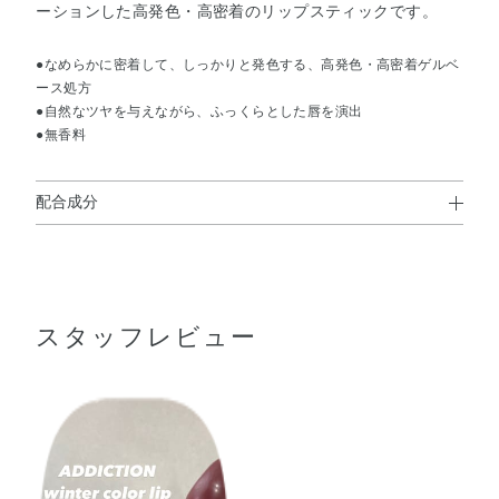
ーションした高発色・高密着のリップスティックです。
●なめらかに密着して、しっかりと発色する、高発色・高密着ゲルベ
ース処方
●自然なツヤを与えながら、ふっくらとした唇を演出
●無香料
配合成分
トリイソステアリン酸ポリグリセリル－2・トリエチルヘ
キサノイン・リンゴ酸ジイソステアリル・デカイソステア
リン酸ポリグリセリル－10・メタクリル酸メチルクロスポ
スタッフレビュー
リマー・（エチレン／プロピレン）コポリマー・PET・イ
ソノナン酸イソトリデシル・水添ポリイソブテン・ダイマ
ージリノール酸（フィトステリル／イソステアリル／セチ
ル／ステアリル／ベヘニル）・合成ワックス・ラウロイル
グルタミン酸ジ（オクチルドデシル／フィトステリル／ベ
ヘニル）・キャンデリラロウ・アストロカリウムムルムル
種子脂・オリーブ果実油・カカオ脂・カニナバラ果実油・