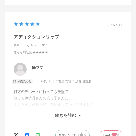
2025.5.19
アディクションリップ
容量：3.8g
カラー：014
使った満足度
:★★★★★
舞ママ
年代:
50代
性別:
女性
肌質:
普通肌
購入確認済み
何方のデパートに行っても廃盤で
無くて伊勢丹さんの売り子さんに、
オンライン通販サイトを紹介していただきました
本当に気に入っているものだったので
続きを読む
とても喜んでおります
迅速に対応していただき
ありがとうございました
参考になった
0
Like!
0