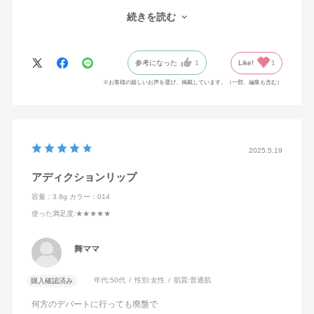
も良く、大満足です。
続きを読む
リップはリピートします！
他のコレクションも試してみたいです。ありがとうございまし
た！
参考になった
1
Like!
1
※お客様の嬉しいお声を選び、掲載しています。（一部、編集も含む）
2025.5.19
アディクションリップ
容量：3.8g
カラー：014
使った満足度
:★★★★★
舞ママ
年代:
50代
性別:
女性
肌質:
普通肌
購入確認済み
何方のデパートに行っても廃盤で