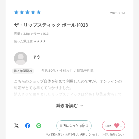
2025.7.14
ザ・リップスティック ボールド013
容量：3.8g
カラー：013
使った満足度
:★★★★
まう
年代:
30代
性別:
女性
肌質:
乾性肌
購入確認済み
こちらのショップ自体を初めて利用したのですが、オンラインの
対応がとても早くて助かりました。
購入させて頂きましたリップスティックは発色も馴染み方もとて
も良く、大満足です。
続きを読む
リップはリピートします！
他のコレクションも試してみたいです。ありがとうございまし
た！
参考になった
1
Like!
1
※お客様の嬉しいお声を選び、掲載しています。（一部、編集も含む）