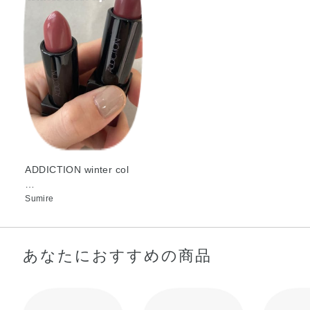
ゴマ種子油・サフラワー油・シア脂・ジパルミチン酸アス
コルビル・トコフェロール・ハチミツ・ホホバ種子油・
BHT・（ビニルジメチコン／ラウリルジメチコン）クロス
ポリマー・ジイソステアリン酸ポリグリセリル－2・ジメ
チコン・ジメチルシリル化シリカ・スクワラン・タルク・
トリイソステアリン酸イソプロピルチタン・ハイドロゲン
ジメチコン・ポリエチレン・レシチン・水酸化Al・炭酸
Ca・フェノキシエタノール・酸化チタン・酸化鉄・硫酸
Ba・黄4・赤202
ADDICTION winter col
…
Sumire
あなたにおすすめの商品