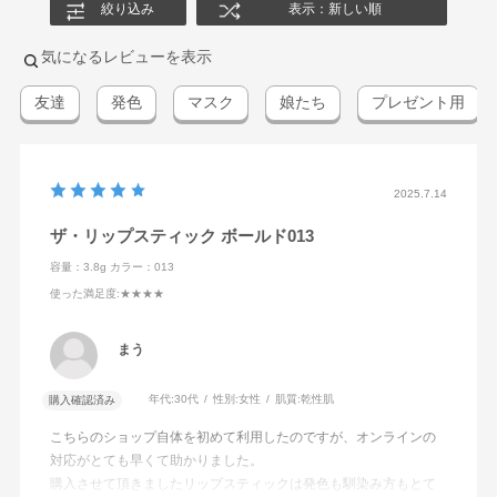
絞り込み
表示：新しい順
気になるレビューを表示
友達
発色
マスク
娘たち
プレゼント用
2025.7.14
ザ・リップスティック ボールド013
容量：3.8g
カラー：013
使った満足度
:★★★★
まう
年代:
30代
性別:
女性
肌質:
乾性肌
購入確認済み
こちらのショップ自体を初めて利用したのですが、オンラインの
対応がとても早くて助かりました。
購入させて頂きましたリップスティックは発色も馴染み方もとて