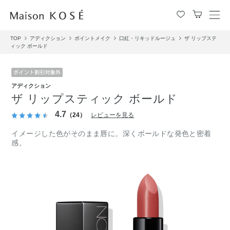
メ
ニ
TOP
アディクション
ポイントメイク
口紅・リキッドルージュ
ザ リップステ
ュ
ィック ボールド
ー
を
開
閉
アディクション
す
ザ リップスティック ボールド
る
4.7
（24）
レビューを見る
イメージした色がそのまま唇に。深くボールドな発色と密着
感。