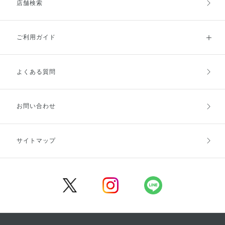
店舗検索
ご利用ガイド
よくある質問
ご利用ガイドトップ
ご注文方法
お支払方法
送料・配送
お問い合わせ
キャンセル・返品・交換
ポイント・クーポン
サイトマップ
定期お届け便
商品レビュー
会員登録