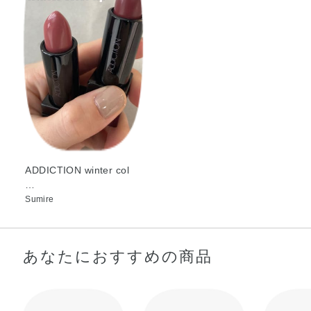
ゴマ種子油・サフラワー油・シア脂・ジパルミチン酸アス
コルビル・トコフェロール・ハチミツ・ホホバ種子油・
BHT・（ビニルジメチコン／ラウリルジメチコン）クロス
ポリマー・ジイソステアリン酸ポリグリセリル－2・ジメ
チルシリル化シリカ・スクワラン・タルク・トリイソステ
アリン酸イソプロピルチタン・ハイドロゲンジメチコン・
ポリエチレン・レシチン・水酸化Al・炭酸Ca・フェノキシ
エタノール・酸化チタン・酸化鉄・硫酸Ba・黄4・黄5・赤
104（1）・赤202
ADDICTION winter col
…
Sumire
あなたにおすすめの商品