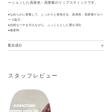
ーションした高発色・高密着のリップスティックです。
●なめらかに密着して、しっかりと発色する、高発色・高密着ゲルベ
ース処方
●自然なツヤを与えながら、ふっくらとした唇を演出
●無香料
配合成分
トリイソステアリン酸ポリグリセリル－2・トリエチルヘ
キサノイン・リンゴ酸ジイソステアリル・デカイソステア
リン酸ポリグリセリル－10・メタクリル酸メチルクロスポ
スタッフレビュー
リマー・（エチレン／プロピレン）コポリマー・PET・イ
ソノナン酸イソトリデシル・水添ポリイソブテン・ダイマ
ージリノール酸（フィトステリル／イソステアリル／セチ
ル／ステアリル／ベヘニル）・合成ワックス・ラウロイル
グルタミン酸ジ（オクチルドデシル／フィトステリル／ベ
ヘニル）・キャンデリラロウ・アストロカリウムムルムル
種子脂・オリーブ果実油・カカオ脂・カニナバラ果実油・