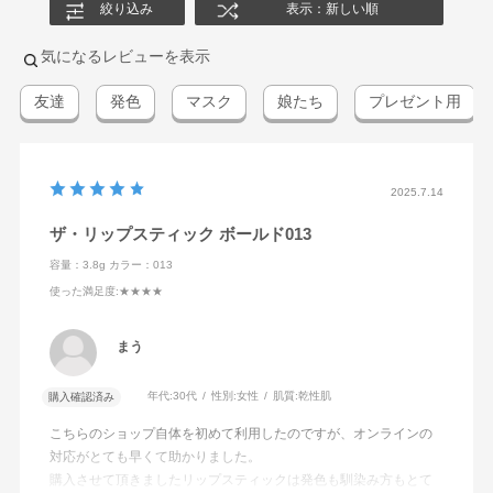
絞り込み
表示：新しい順
気になるレビューを表示
友達
発色
マスク
娘たち
プレゼント用
2025.7.14
ザ・リップスティック ボールド013
容量：3.8g
カラー：013
使った満足度
:★★★★
まう
年代:
30代
性別:
女性
肌質:
乾性肌
購入確認済み
こちらのショップ自体を初めて利用したのですが、オンラインの
対応がとても早くて助かりました。
購入させて頂きましたリップスティックは発色も馴染み方もとて