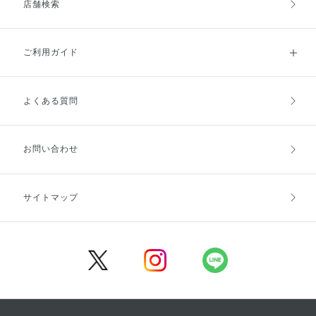
店舗検索
ご利用ガイド
よくある質問
ご利用ガイドトップ
ご注文方法
お支払方法
送料・配送
お問い合わせ
キャンセル・返品・交換
ポイント・クーポン
サイトマップ
定期お届け便
商品レビュー
会員登録