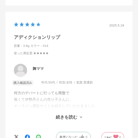
2025.5.19
アディクションリップ
容量：3.8g
カラー：014
使った満足度
:★★★★★
舞ママ
年代:
50代
性別:
女性
肌質:
普通肌
購入確認済み
何方のデパートに行っても廃盤で
無くて伊勢丹さんの売り子さんに、
オンライン通販サイトを紹介していただきました
本当に気に入っているものだったので
続きを読む
とても喜んでおります
迅速に対応していただき
ありがとうございました
参考になった
0
Like!
0