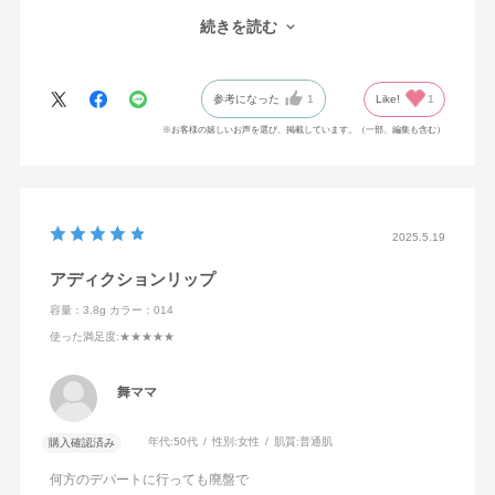
も良く、大満足です。
続きを読む
リップはリピートします！
他のコレクションも試してみたいです。ありがとうございまし
た！
参考になった
1
Like!
1
※お客様の嬉しいお声を選び、掲載しています。（一部、編集も含む）
2025.5.19
アディクションリップ
容量：3.8g
カラー：014
使った満足度
:★★★★★
舞ママ
年代:
50代
性別:
女性
肌質:
普通肌
購入確認済み
何方のデパートに行っても廃盤で