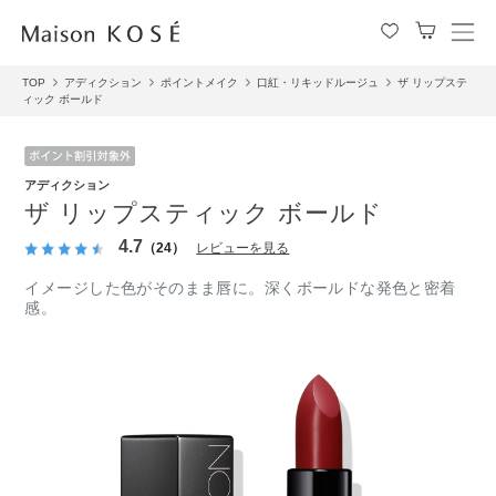
メ
ニ
TOP
アディクション
ポイントメイク
口紅・リキッドルージュ
ザ リップステ
ュ
ィック ボールド
ー
を
開
閉
アディクション
す
ザ リップスティック ボールド
る
4.7
（24）
レビューを見る
イメージした色がそのまま唇に。深くボールドな発色と密着
感。