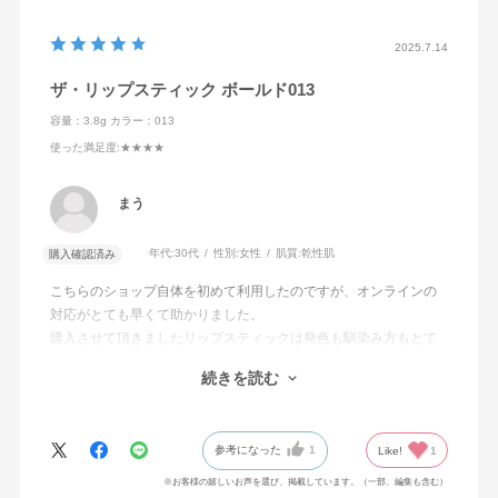
2025.7.14
ザ・リップスティック ボールド013
容量：3.8g
カラー：013
使った満足度
:★★★★
まう
年代:
30代
性別:
女性
肌質:
乾性肌
購入確認済み
こちらのショップ自体を初めて利用したのですが、オンラインの
対応がとても早くて助かりました。
購入させて頂きましたリップスティックは発色も馴染み方もとて
も良く、大満足です。
続きを読む
リップはリピートします！
他のコレクションも試してみたいです。ありがとうございまし
た！
参考になった
1
Like!
1
※お客様の嬉しいお声を選び、掲載しています。（一部、編集も含む）