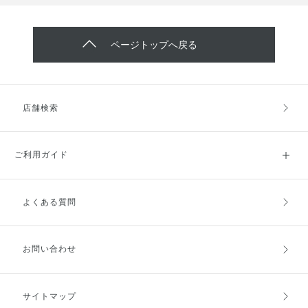
ページトップへ戻る
店舗検索
ご利用ガイド
よくある質問
ご利用ガイドトップ
ご注文方法
お支払方法
送料・配送
お問い合わせ
キャンセル・返品・交換
ポイント・クーポン
サイトマップ