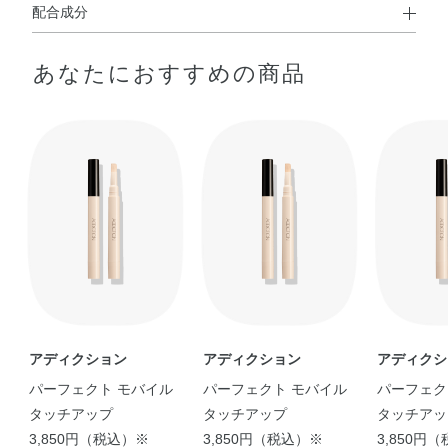
配合成分
使用方法
水・シクロメチコン・エタノール・窒化ホウ素・ジメチコ
●筆先で適量を塗布し、指でのばす
あなたにおすすめの商品
ン・ラウリルPEG－9ポリジメチルシロキシエチルジメチ
コン・イソノナン酸イソトリデシル・BG・メタクリル酸メ
チルクロスポリマー・アスコルビン酸・オリーブ果実油・
カニナバラ果実油・ジパルミチン酸アスコルビル・センチ
フォリアバラ花エキス・トコフェロール・PEG－9ポリジ
メチルシロキシエチルジメチコン・グリセリン・ジステア
ルジモニウムヘクトライト・ジフェニルシロキシフェニル
トリメチコン・ステアラルコニウムヘクトライト・タル
ク・トリエトキシカプリリルシラン・トリプロピレングリ
コール・ポリイソプレン・メチコン・リンゴ酸ジイソステ
アリル・塩化Na・水酸化Al・メチルパラベン・マイカ・酸
化チタン・酸化鉄
アディクション
アディクション
アディクシ
パーフェクト モバイル
パーフェクト モバイル
パーフェク
タッチアップ
タッチアップ
タッチアッ
3,850円（税込）※
3,850円（税込）※
3,850円