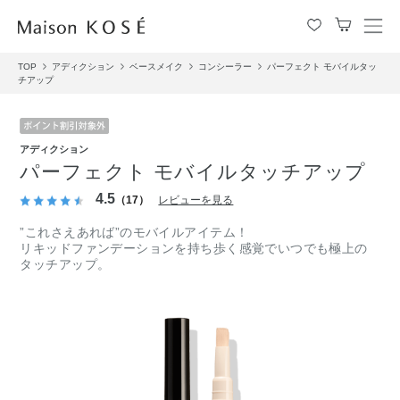
メ
ニ
TOP
アディクション
ベースメイク
コンシーラー
パーフェクト モバイルタッ
ュ
チアップ
ー
を
開
閉
アディクション
す
パーフェクト モバイルタッチアップ
る
4.5
（17）
レビューを見る
”これさえあれば”のモバイルアイテム！
リキッドファンデーションを持ち歩く感覚でいつでも極上の
タッチアップ。