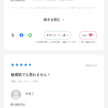
ファンデーションを塗る前に気になるところを筆でなぞるだけで
シミやくすみを修正でき、ファンデーションの色と合わせて使え
ば自然な仕上がりになる。オンラインのみで、店頭で買えなくな
続きを読む
ったのが残念。
参考になった
0
Like!
0
※お客様の嬉しいお声を選び、掲載しています。（一部、編集も含む）
2026.4.27
敏感肌でも荒れません！
容量：2mL
カラー：004
かなこ
購入確認済み