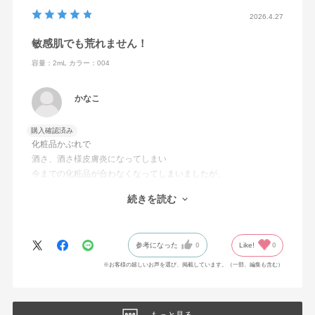
2026.4.27
敏感肌でも荒れません！
容量：2mL
カラー：004
かなこ
購入確認済み
化粧品かぶれで
酒さ、酒さ様皮膚炎になってしまい
今までの化粧品が合わなくなってしまいましたが、
こちらのコンシーラーだけは使えて
続きを読む
とても助かっています。
赤みもカバーしてくれます。
参考になった
0
Like!
0
※お客様の嬉しいお声を選び、掲載しています。（一部、編集も含む）
もっと見る