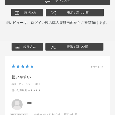
絞り込み
表示：新しい順
※レビューは、ログイン後の購入履歴画面からご投稿頂けます。
絞り込み
表示：新しい順
2026.6.10
使いやすい
容量：2mL
カラー：001
使った満足度
:★★★★★
miki
年代:
60代
性別:
女性
肌質:
乾性肌
購入確認済み