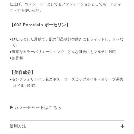
仕上げ。コンシーラーとしてもファンデーションとしても、アディ
クトする使い心地。
【002 Porcelain ポーセリン】
●ぴたっとした薄膜で、肌の凹凸や顔の動きにもフィットし、ヨレな
い
●豊富なカラーバリエーションで、どんな肌色にもマルチに対応
●無香料
【美容成分】
●センチフォリアバラ花エキス・ローズヒップオイル・オリーブ果実
オイル (保湿)
▶カラーチャートはこちら
使用方法