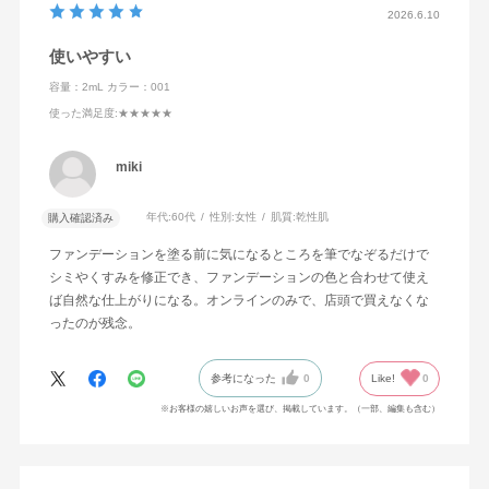
2026.6.10
使いやすい
容量：2mL
カラー：001
使った満足度
:★★★★★
miki
年代:
60代
性別:
女性
肌質:
乾性肌
購入確認済み
ファンデーションを塗る前に気になるところを筆でなぞるだけで
シミやくすみを修正でき、ファンデーションの色と合わせて使え
ば自然な仕上がりになる。オンラインのみで、店頭で買えなくな
ったのが残念。
参考になった
0
Like!
0
※お客様の嬉しいお声を選び、掲載しています。（一部、編集も含む）