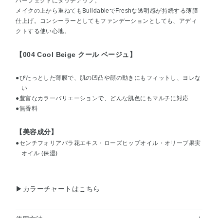
パーフェクトにタッチアップ。
メイクの上から重ねてもBuildableでFreshな透明感が持続する薄膜
仕上げ。コンシーラーとしてもファンデーションとしても、アディ
クトする使い心地。
【004 Cool Beige クール ベージュ】
●ぴたっとした薄膜で、肌の凹凸や顔の動きにもフィットし、ヨレな
い
●豊富なカラーバリエーションで、どんな肌色にもマルチに対応
●無香料
【美容成分】
●センチフォリアバラ花エキス・ローズヒップオイル・オリーブ果実
オイル (保湿)
▶カラーチャートはこちら