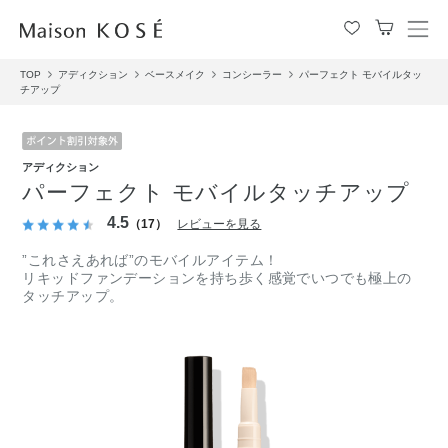
メ
ニ
TOP
アディクション
ベースメイク
コンシーラー
パーフェクト モバイルタッ
ュ
チアップ
ー
を
開
閉
アディクション
す
パーフェクト モバイルタッチアップ
る
4.5
（17）
レビューを見る
”これさえあれば”のモバイルアイテム！
リキッドファンデーションを持ち歩く感覚でいつでも極上の
タッチアップ。