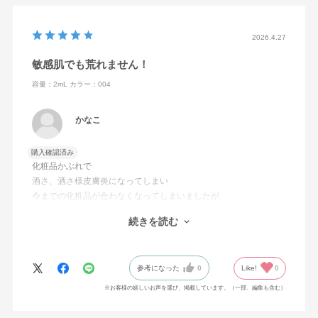
2026.4.27
敏感肌でも荒れません！
容量：2mL
カラー：004
かなこ
購入確認済み
化粧品かぶれで
酒さ、酒さ様皮膚炎になってしまい
今までの化粧品が合わなくなってしまいましたが、
こちらのコンシーラーだけは使えて
続きを読む
とても助かっています。
赤みもカバーしてくれます。
参考になった
0
Like!
0
※お客様の嬉しいお声を選び、掲載しています。（一部、編集も含む）