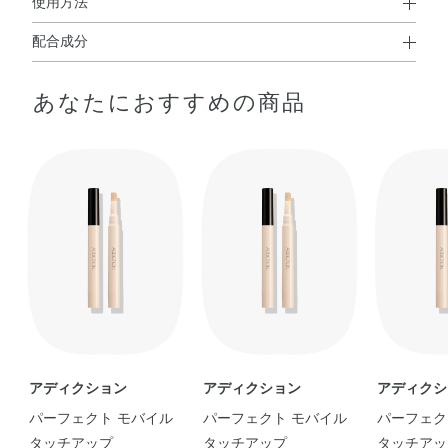
使用方法
配合成分
使用方法
水・シクロメチコン・エタノール・窒化ホウ素・ジメチコ
●筆先で適量を塗布し、指でのばす
あなたにおすすめの商品
ン・ラウリルPEG－9ポリジメチルシロキシエチルジメチ
コン・イソノナン酸イソトリデシル・BG・メタクリル酸メ
チルクロスポリマー・アスコルビン酸・オリーブ果実油・
カニナバラ果実油・ジパルミチン酸アスコルビル・センチ
フォリアバラ花エキス・トコフェロール・PEG－9ポリジ
メチルシロキシエチルジメチコン・グリセリン・ジステア
ルジモニウムヘクトライト・ジフェニルシロキシフェニル
トリメチコン・ステアラルコニウムヘクトライト・タル
ク・トリエトキシカプリリルシラン・トリプロピレングリ
コール・ポリイソプレン・メチコン・リンゴ酸ジイソステ
アリル・塩化Na・水酸化Al・メチルパラベン・マイカ・酸
化チタン・酸化鉄
アディクション
アディクション
アディクシ
パーフェクト モバイル
パーフェクト モバイル
パーフェク
タッチアップ
タッチアップ
タッチアッ