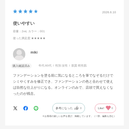
2026.6.10
使いやすい
容量：2mL
カラー：001
使った満足度
:★★★★★
miki
年代:
60代
性別:
女性
肌質:
乾性肌
購入確認済み
ファンデーションを塗る前に気になるところを筆でなぞるだけで
シミやくすみを修正でき、ファンデーションの色と合わせて使え
ば自然な仕上がりになる。オンラインのみで、店頭で買えなくな
ったのが残念。
参考になった
0
Like!
0
※お客様の嬉しいお声を選び、掲載しています。（一部、編集も含む）