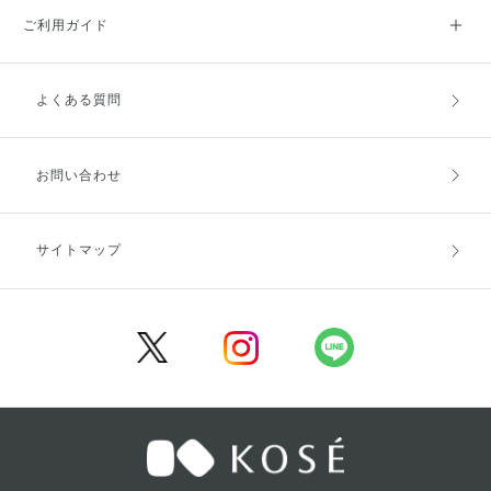
ご利用ガイド
よくある質問
ご利用ガイドトップ
ご注文方法
お支払方法
送料・配送
お問い合わせ
キャンセル・返品・交換
ポイント・クーポン
サイトマップ
定期お届け便
商品レビュー
会員登録