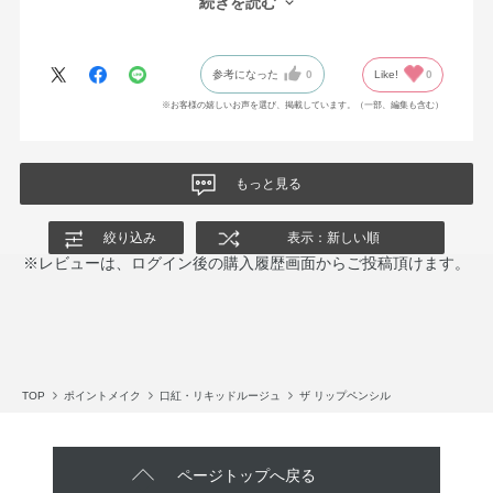
続きを読む
からず、ストレスなく描くことができます。
ただ色が自分が想像していたものとは微妙に違ったので星を1つは
ずしました。
参考になった
0
Like!
0
※お客様の嬉しいお声を選び、掲載しています。（一部、編集も含む）
もっと見る
絞り込み
表示：新しい順
※レビューは、ログイン後の購入履歴画面からご投稿頂けます。
TOP
ポイントメイク
口紅・リキッドルージュ
ザ リップペンシル
ページトップへ戻る