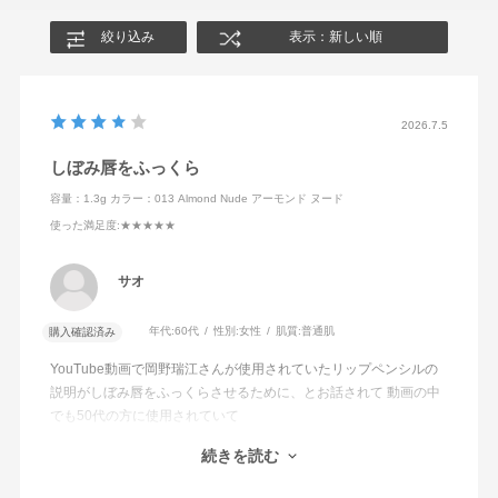
絞り込み
表示：新しい順
2026.7.5
しぼみ唇をふっくら
容量：1.3g
カラー：013 Almond Nude アーモンド ヌード
使った満足度
:★★★★★
サオ
年代:
60代
性別:
女性
肌質:
普通肌
購入確認済み
YouTube動画で岡野瑞江さんが使用されていたリップペンシルの
説明がしぼみ唇をふっくらさせるために、とお話されて 動画の中
でも50代の方に使用されていて
エイジング世代でも使えるペンシルをお探しの方に是非おすすめ
続きを読む
の1本です。
使うと使わないでは唇の若さに差が出ますよ！