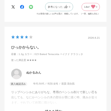
参考になった
0
Like!
0
※お客様の嬉しいお声を選び、掲載しています。（一部、編集も含む）
2026.6.21
ひっかからない。
容量：1.3g
カラー：015 Baked Terracotta ベイクド テラコッタ
使った満足度
:★★★★
ぬかるみん
年代:
50代
性別:
女性
肌質:
混合肌
購入確認済み
リップペンシルにありがちな、専用のペンシル削りで新しい芯を
出しても、なにかペンシルの木の部分が唇に描く時、痛みが走り
ます。それでいて綺麗に描けない。
このアディクションのリップペンシルは、するすると唇に引っか