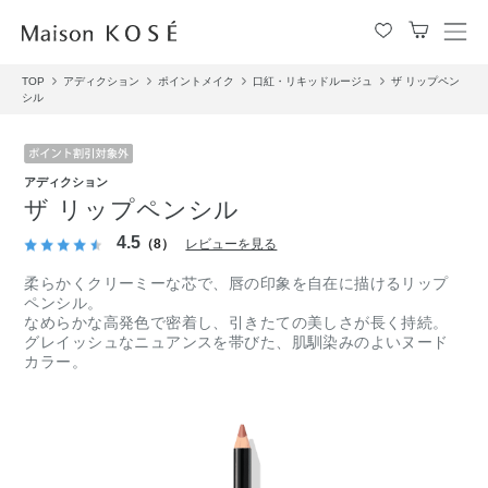
メ
ニ
TOP
アディクション
ポイントメイク
口紅・リキッドルージュ
ザ リップペン
ュ
シル
ー
を
開
閉
アディクション
す
ザ リップペンシル
る
4.5
（8）
レビューを見る
柔らかくクリーミーな芯で、唇の印象を自在に描けるリップ
ペンシル。
なめらかな高発色で密着し、引きたての美しさが長く持続。
グレイッシュなニュアンスを帯びた、肌馴染みのよいヌード
カラー。