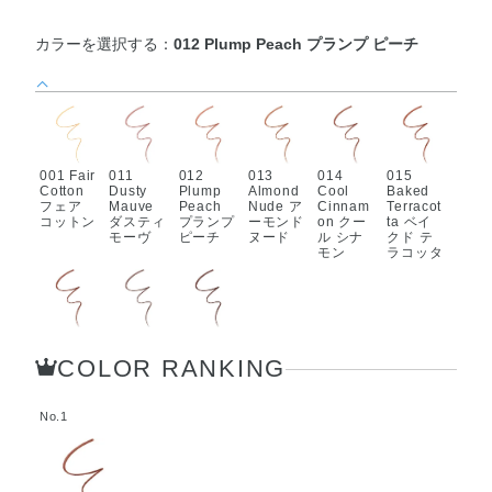
カラーを選択する：
012 Plump Peach プランプ ピーチ
001 Fair
011
012
013
014
015
Cotton
Dusty
Plump
Almond
Cool
Baked
フェア
Mauve
Peach
Nude ア
Cinnam
Terracot
コットン
ダスティ
プランプ
ーモンド
on クー
ta ベイ
モーヴ
ピーチ
ヌード
ル シナ
クド テ
モン
ラコッタ
016
017
018
Spiced
Taupe
Chocola
COLOR RANKING
Cacao
Nude ト
t Nude
スパイス
ープ ヌ
ショコラ
ド カカ
ード
ヌード
オ
No.1