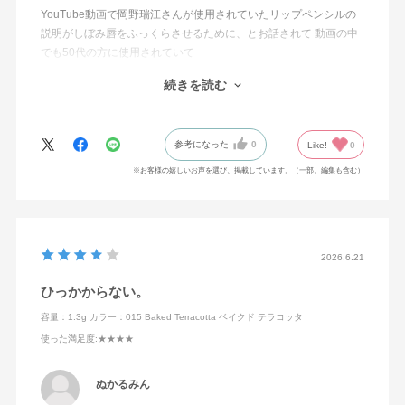
YouTube動画で岡野瑞江さんが使用されていたリップペンシルの
説明がしぼみ唇をふっくらさせるために、とお話されて 動画の中
でも50代の方に使用されていて
エイジング世代でも使えるペンシルをお探しの方に是非おすすめ
続きを読む
の1本です。
使うと使わないでは唇の若さに差が出ますよ！
参考になった
0
Like!
0
※お客様の嬉しいお声を選び、掲載しています。（一部、編集も含む）
2026.6.21
ひっかからない。
容量：1.3g
カラー：015 Baked Terracotta ベイクド テラコッタ
使った満足度
:★★★★
ぬかるみん