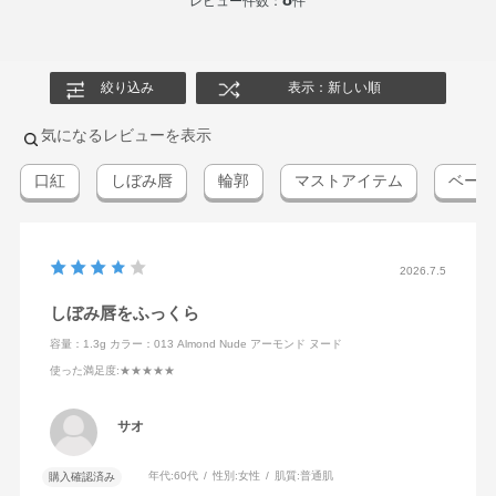
レビュー件数：
件
絞り込み
表示：新しい順
気になるレビューを表示
口紅
しぼみ唇
輪郭
マストアイテム
ベージ
2026.7.5
しぼみ唇をふっくら
容量：1.3g
カラー：013 Almond Nude アーモンド ヌード
使った満足度
:★★★★★
サオ
年代:
60代
性別:
女性
肌質:
普通肌
購入確認済み