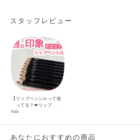
セリルポリアシルアジペート－2・水添オリーブ油セチル
で、ペンシルを軽く回して削ってください。
●折れることがありますので、強い衝撃をあたえたり落としたりしな
エステルズ・ポリエチレン・トリ脂肪酸（C10－18）グリ
いようご注意ください。
スタッフレビュー
セリル・水添オリーブ油デシルエステルズ・水添綿実油・
●温度変化の大きい場所に置くと、芯の形状が変化したり、まれに配
キャンデリラロウ・カルナウバロウ・トコフェロール・パ
合成分の一部が芯の表面にあらわれたりする場合がありますが、
ルミチン酸アスコルビル・カオリン・マイカ・マンガンバ
使用性に問題はありません。削ってからお使いください。
イオレット・酸化チタン・酸化鉄・黄5
【リップペンシルって使
ってる？💋リップ …
Nao
あなたにおすすめの商品