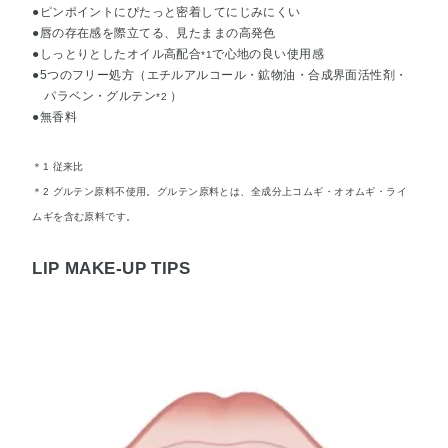
●ピンポイントにぴたっと密着してにじみにくい
●唇の存在感を際立てる、見たままの高発色
●しっとりとしたオイル高配合
で心地の良い使用感
*1
●5つのフリー処方（エチルアルコール・鉱物油・合成界面活性剤・
パラベン・グルテン
）
*2
●無香料
＊1 従来比
＊2 グルテン原料不使用。グルテン原料とは、全成分上コムギ・オオムギ・ライ
ムギを含む原料です。
LIP MAKE-UP TIPS