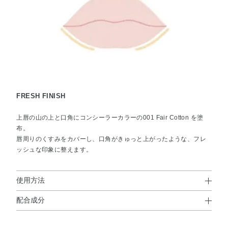
FRESH FINISH
上唇の山の上と口角にコンシーラーカラーの001 Fair Cotton を塗
布。
唇周りのくすみをカバーし、口角がきゅっと上がったような、フレ
ッシュな印象に整えます。
使用方法
配合成分
使用上の注意
トリ（カプリル酸／カプリン酸）グリセリル・ビスジグリ
●シャープナーに強く押し込んで削ると芯が折れることがありますの