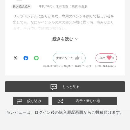
年代:
50代
性別:
女性
肌質:
混合肌
購入確認済み
リップペンシルにありがちな、専用のペンシル削りで新しい芯を
出しても、なにかペンシルの木の部分が唇に描く時、痛みが走り
ます。それでいて綺麗に描けない。
このアディクションのリップペンシルは、するすると唇に引っか
続きを読む
からず、ストレスなく描くことができます。
ただ色が自分が想像していたものとは微妙に違ったので星を1つは
ずしました。
参考になった
0
Like!
0
※お客様の嬉しいお声を選び、掲載しています。（一部、編集も含む）
もっと見る
絞り込み
表示：新しい順
※レビューは、ログイン後の購入履歴画面からご投稿頂けます。