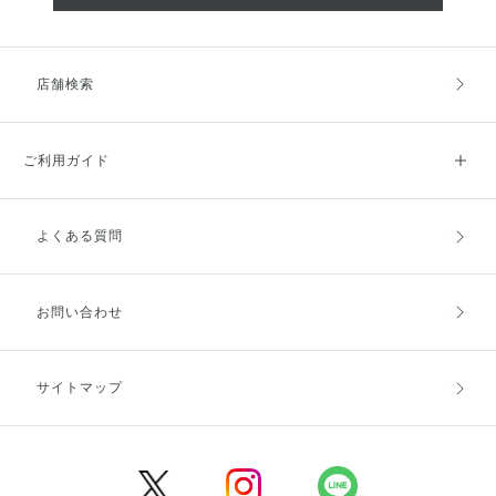
店舗検索
ご利用ガイド
よくある質問
ご利用ガイドトップ
ご注文方法
お支払方法
送料・配送
お問い合わせ
キャンセル・返品・交換
ポイント・クーポン
サイトマップ
定期お届け便
商品レビュー