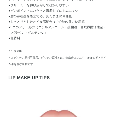
●クリーミーな伸び広がりでぼかしやすい
●ピンポイントにぴたっと密着してにじみにくい
●唇の存在感を際立てる、見たままの高発色
●しっとりとしたオイル高配合
で心地の良い使用感
*1
●5つのフリー処方（エチルアルコール・鉱物油・合成界面活性剤・
パラベン・グルテン
）
*2
●無香料
＊1 従来比
＊2 グルテン原料不使用。グルテン原料とは、全成分上コムギ・オオムギ・ライ
ムギを含む原料です。
LIP MAKE-UP TIPS