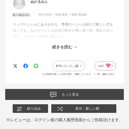
ぬかるみん
年代:
50代
性別:
女性
肌質:
混合肌
購入確認済み
リップペンシルにありがちな、専用のペンシル削りで新しい芯を
出しても、なにかペンシルの木の部分が唇に描く時、痛みが走り
ます。それでいて綺麗に描けない。
このアディクションのリップペンシルは、するすると唇に引っか
続きを読む
からず、ストレスなく描くことができます。
ただ色が自分が想像していたものとは微妙に違ったので星を1つは
ずしました。
参考になった
0
Like!
0
※お客様の嬉しいお声を選び、掲載しています。（一部、編集も含む）
もっと見る
絞り込み
表示：新しい順
※レビューは、ログイン後の購入履歴画面からご投稿頂けます。