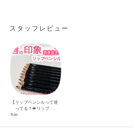
トリ（カプリル酸／カプリン酸）グリセリル・ビスジグリ
●シャープナーに強く押し込んで削ると芯が折れることがありますの
セリルポリアシルアジペート－2・水添オリーブ油セチル
で、ペンシルを軽く回して削ってください。
●折れることがありますので、強い衝撃をあたえたり落としたりしな
エステルズ・ポリエチレン・トリ脂肪酸（C10－18）グリ
いようご注意ください。
スタッフレビュー
セリル・水添オリーブ油デシルエステルズ・水添綿実油・
●温度変化の大きい場所に置くと、芯の形状が変化したり、まれに配
キャンデリラロウ・カルナウバロウ・トコフェロール・パ
合成分の一部が芯の表面にあらわれたりする場合がありますが、
ルミチン酸アスコルビル・マイカ・酸化チタン・酸化鉄・
使用性に問題はありません。削ってからお使いください。
赤201
【リップペンシルって使
ってる？💋リップ …
Nao