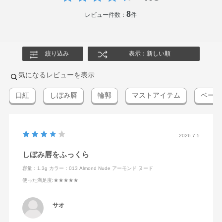
8
レビュー件数：
件
絞り込み
表示：新しい順
気になるレビューを表示
口紅
しぼみ唇
輪郭
マストアイテム
ベージ
2026.7.5
しぼみ唇をふっくら
容量：1.3g
カラー：013 Almond Nude アーモンド ヌード
使った満足度
:★★★★★
サオ