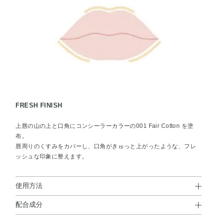
FRESH FINISH
上唇の山の上と口角にコンシーラーカラーの001 Fair Cotton を塗
布。
唇周りのくすみをカバーし、口角がきゅっと上がったような、フレ
ッシュな印象に整えます。
使用方法
配合成分
使用上の注意