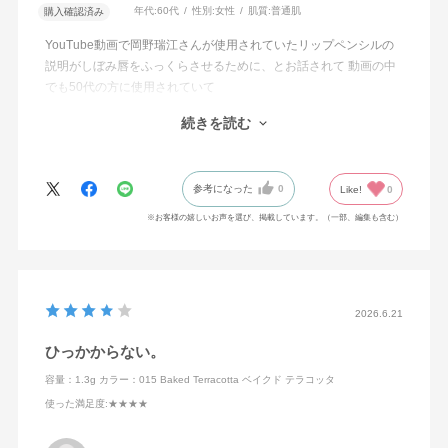
年代:
60代
性別:
女性
肌質:
普通肌
購入確認済み
YouTube動画で岡野瑞江さんが使用されていたリップペンシルの
説明がしぼみ唇をふっくらさせるために、とお話されて 動画の中
でも50代の方に使用されていて
エイジング世代でも使えるペンシルをお探しの方に是非おすすめ
続きを読む
の1本です。
使うと使わないでは唇の若さに差が出ますよ！
参考になった
0
Like!
0
※お客様の嬉しいお声を選び、掲載しています。（一部、編集も含む）
2026.6.21
ひっかからない。
容量：1.3g
カラー：015 Baked Terracotta ベイクド テラコッタ
使った満足度
:★★★★