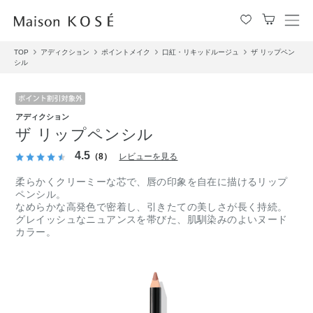
メ
ニ
TOP
アディクション
ポイントメイク
口紅・リキッドルージュ
ザ リップペン
ュ
シル
ー
を
開
閉
アディクション
す
ザ リップペンシル
る
4.5
（8）
レビューを見る
柔らかくクリーミーな芯で、唇の印象を自在に描けるリップ
ペンシル。
なめらかな高発色で密着し、引きたての美しさが長く持続。
グレイッシュなニュアンスを帯びた、肌馴染みのよいヌード
カラー。