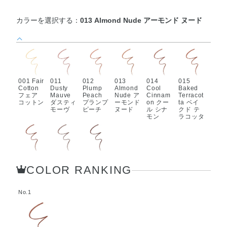
カラーを選択する：
013 Almond Nude アーモンド ヌード
001 Fair
011
012
013
014
015
Cotton
Dusty
Plump
Almond
Cool
Baked
フェア
Mauve
Peach
Nude ア
Cinnam
Terracot
コットン
ダスティ
プランプ
ーモンド
on クー
ta ベイ
モーヴ
ピーチ
ヌード
ル シナ
クド テ
モン
ラコッタ
016
017
018
Spiced
Taupe
Chocola
COLOR RANKING
Cacao
Nude ト
t Nude
スパイス
ープ ヌ
ショコラ
ド カカ
ード
ヌード
オ
No.1