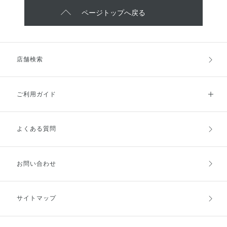
ページトップへ戻る
店舗検索
ご利用ガイド
よくある質問
ご利用ガイドトップ
ご注文方法
お支払方法
送料・配送
お問い合わせ
キャンセル・返品・交換
ポイント・クーポン
サイトマップ