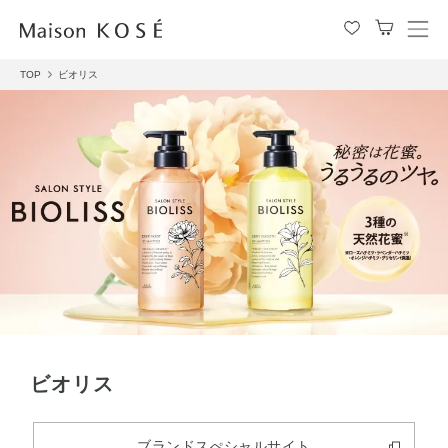
メ
ニ
TOP
ビオリス
ュ
ー
を
開
閉
す
る
ビオリス
ブランドスぺシャルサイト