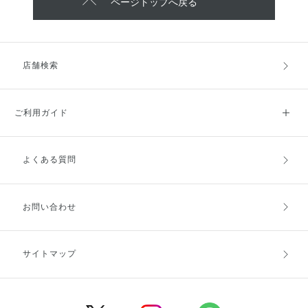
ページトップへ戻る
店舗検索
ご利用ガイド
よくある質問
ご利用ガイドトップ
ご注文方法
お支払方法
送料・配送
お問い合わせ
キャンセル・返品・交換
ポイント・クーポン
サイトマップ
定期お届け便
商品レビュー