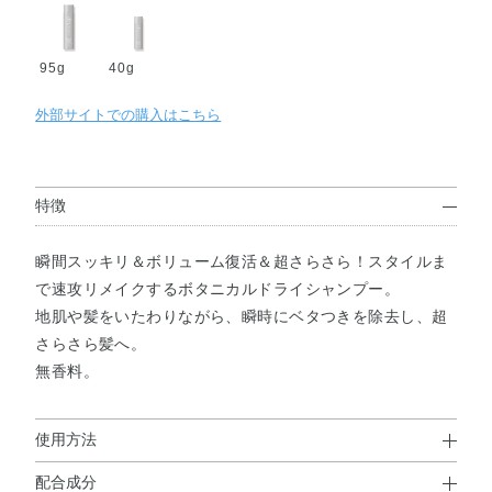
95g
40g
外部サイトでの購入はこちら
特徴
瞬間スッキリ＆ボリューム復活＆超さらさら！スタイルま
で速攻リメイクするボタニカルドライシャンプー。
地肌や髪をいたわりながら、瞬時にベタつきを除去し、超
さらさら髪へ。
無香料。
使用方法
配合成分
使用方法