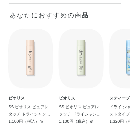
LPG・エタノール・オクテニルコハク酸デンプンAl・アル
●容器を上下によく振ってからお使いください。
あなたにおすすめの商品
ガニアスピノサ核油・オリーブ果実油・カニナバラ果実
①髪から15～20cmくらいはなし、髪を小分けにしながら地肌・髪の
根元に向かって適量をスプレーします。
油・ククイナッツ油・ジパルミチン酸アスコルビル・トコ
②地肌全体にパウダーがいきわたるように、指でなじませます。
フェロール・ホホバ種子油・ラベンダー油・加水分解シル
●手ぐし、またはブラシで髪の根元からとかし、余分なパウダーを取
ク・BG・PG・シロキクラゲ多糖体・ミリスチン酸イソプ
りのぞきながらヘアスタイルをととのえてください。
ロピル・メントール・水・フェノキシエタノール・メチル
パラベン
ビオリス
ビオリス
スティーブ
ーヨーク
SS ビオリス ピュアレ
SS ビオリス ピュアレ
ドライ シ
タッチ ドライシャンプ
タッチ ドライシャンプ
ストタイプ
ー （チュベローズ＆ジ
1,100円（税込）※
ー （ベルガモット＆イ
1,100円（税込）※
ー ブリー
1,320円
ャスミンの香り）
リスの香り）