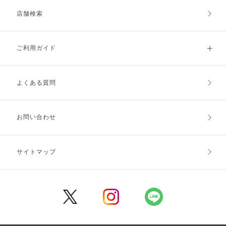
店舗検索
ご利用ガイド
よくある質問
ご利用ガイドトップ
ご注文方法
お支払方法
送料・配送
お問い合わせ
キャンセル・返品・交換
ポイント・クーポン
サイトマップ
定期お届け便
商品レビュー
会員登録