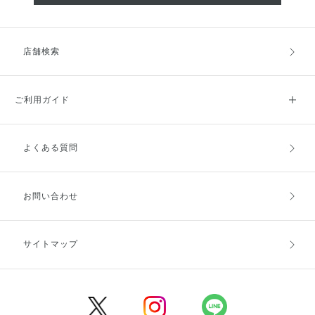
店舗検索
ご利用ガイド
よくある質問
ご利用ガイドトップ
ご注文方法
お支払方法
送料・配送
お問い合わせ
キャンセル・返品・交換
ポイント・クーポン
サイトマップ
定期お届け便
商品レビュー