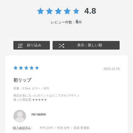
4.8
6
レビュー件数：
件
絞り込み
表示：新しい順
2022.12.15
初リップ
容量：5.5mL
カラー：005
商品を気に入ったポイントはどこですか
:デザイン
使った満足度
:★★★★★
no name
年代:
10代
性別:
女性
肌質:
普通肌
購入確認済み