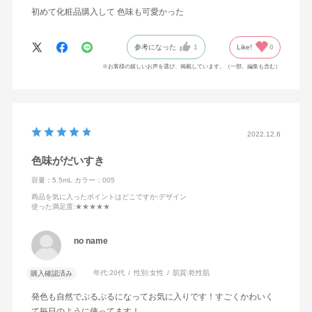
初めて化粧品購入して 色味も可愛かった
参考になった
1
Like!
0
※お客様の嬉しいお声を選び、掲載しています。（一部、編集も含む）
2022.12.6
色味がだいすき
容量：5.5mL
カラー：005
商品を気に入ったポイントはどこですか
:デザイン
使った満足度
:★★★★★
no name
年代:
20代
性別:
女性
肌質:
乾性肌
購入確認済み
発色も自然でぷるぷるになってお気に入りです！すごくかわいく
て毎日のように使ってます！