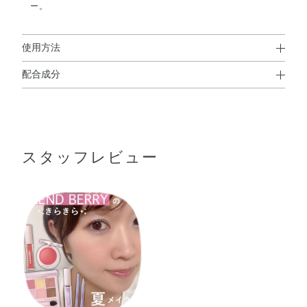
ー。
使用方法
配合成分
使用方法
ポリブテン・トリメリト酸トリトリデシル・ミネラルオイ
●チップに適量をとり、唇に直接お使いください。
ル・パルミチン酸デキストリン・トリイソステアリン酸ポ
リグリセリル－2・リンゴ酸ジイソステアリル・アンズ核
スタッフレビュー
油・トコフェロール・ブドウ種子油・モモ核油・BHT・
DPG・（エチレン／プロピレン）コポリマー・（パルミチ
ン酸／エチルヘキサン酸）デキストリン・シリカ・ジメチ
コン・ジメチルシリル化シリカ・スクワラン・トリイソス
テアリン酸イソプロピルチタン・ハイドロゲンジメチコ
ン・メチコン・水酸化Al・炭酸Ca・香料・酸化チタン・酸
化鉄・黄4・黄5・赤104（1）・赤202