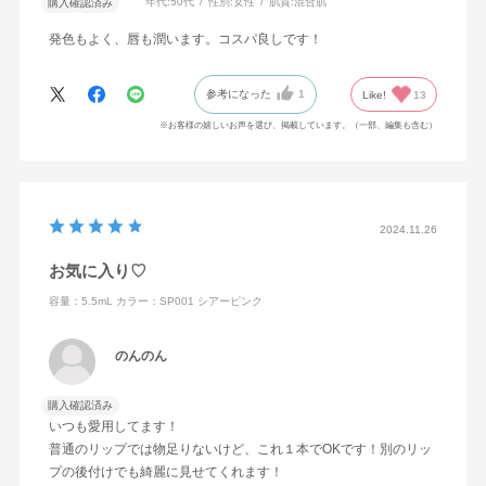
年代:
50代
性別:
女性
肌質:
混合肌
購入確認済み
発色もよく、唇も潤います。コスパ良しです！
参考になった
1
Like!
13
※お客様の嬉しいお声を選び、掲載しています。（一部、編集も含む）
2024.11.26
お気に入り♡
容量：5.5mL
カラー：SP001 シアーピンク
のんのん
購入確認済み
いつも愛用してます！
普通のリップでは物足りないけど、これ１本でOKです！別のリッ
プの後付けでも綺麗に見せてくれます！