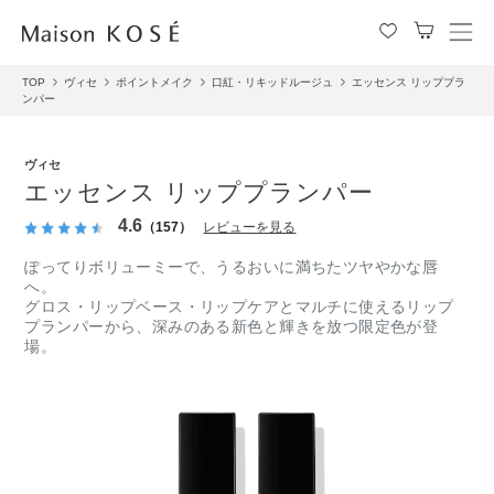
メ
ニ
TOP
ヴィセ
ポイントメイク
口紅・リキッドルージュ
エッセンス リッププラ
ュ
ンパー
ー
を
開
ヴィセ
閉
エッセンス リッププランパー
す
4.6
る
（157）
レビューを見る
ぽってりボリューミーで、うるおいに満ちたツヤやかな唇
へ。
グロス・リップベース・リップケアとマルチに使えるリップ
プランパーから、深みのある新色と輝きを放つ限定色が登
場。