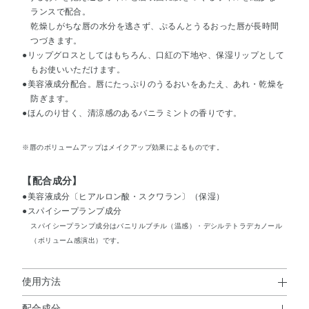
ランスで配合。
乾燥しがちな唇の水分を逃さず、ぷるんとうるおった唇が長時間
つづきます。
●リップグロスとしてはもちろん、口紅の下地や、保湿リップとして
もお使いいただけます。
●美容液成分配合。唇にたっぷりのうるおいをあたえ、あれ・乾燥を
防ぎます。
●ほんのり甘く、清涼感のあるバニラミントの香りです。
※唇のボリュームアップはメイクアップ効果によるものです。
【配合成分】
●美容液成分〔ヒアルロン酸・スクワラン〕（保湿）
●スパイシープランプ成分
スパイシープランプ成分はバニリルブチル（温感）・デシルテトラデカノール
（ボリューム感演出）です。
使用方法
配合成分