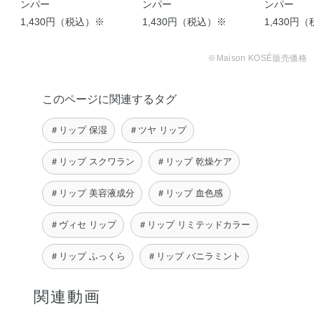
ンパー
ンパー
ンパー
1,430円（税込）※
1,430円（税込）※
1,430円
【唇ぷっくり！プランパ
《2023.11.16 新色追
ー】 本 …
加！！》 …
※Maison KOSÉ販売価格
yuri
JURI
このページに関連するタグ
＃リップ 保湿
＃ツヤ リップ
＃リップ スクワラン
＃リップ 乾燥ケア
＃リップ 美容液成分
＃リップ 血色感
＃ヴィセ リップ
＃リップ リミテッドカラー
＃リップ ふっくら
＃リップ バニラミント
関連動画