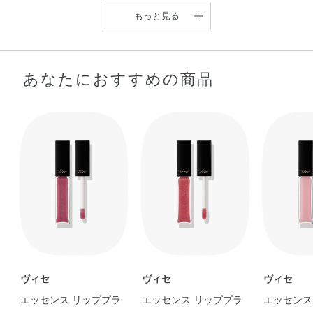
もっと見る
あなたにおすすめの商品
イエベ秋大優勝【お洒落
【清涼感がたまらない
【新色レビュー&限定ミ
【付け心地抜群！ヴィセ
な深みを楽しむブラ …
💋】 私のお気に …
ニキットご紹介】 …
エッセンス リッ …
eri
LISA
taetae
shiori
ヴィセ
ヴィセ
ヴィセ
エッセンス リッププラ
エッセンス リッププラ
エッセンス