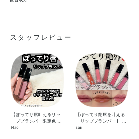
使用方法
トリメリト酸トリトリデシル・リンゴ酸ジイソステアリ
●付属のチップに適量をとり、唇に直接、または口紅のあとにお使い
ル・水添ポリイソブテン・ポリブテン・デシルテトラデカ
ください。
※温感や清涼感が苦手な方や、肌の弱い方はご使用をお控えくださ
ノール・ダイマージリノレイル水添ロジン縮合物・ジメチ
い。
スタッフレビュー
ルシリル化シリカ・パルミチン酸デキストリン・トリイソ
ステアリン酸ポリグリセリル－2・トコフェロール・ヒア
ルロン酸Na・BHT・DPG・（エチレン／プロピレン）コポ
リマー・（パルミチン酸／エチルヘキサン酸）デキストリ
ン・シリカ・ジメチコン・スクワラン・トリイソステアリ
ン酸イソプロピルチタン・ハイドロゲンジメチコン・バニ
リルブチル・メチコン・メントキシプロパンジオール・水
酸化Al・炭酸Ca・香料・酸化チタン・酸化鉄・黄4・赤
201・赤202
【ぽってり唇叶えるリッ
【ぽってり艶唇を叶える
ププランパー限定色 …
リッププランパー】 …
Nao
sari