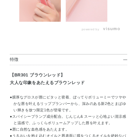
powered by
特徴
【BR301 ブラウンレッド】
大人な印象をあたえるブラウンレッド
●膜厚なグロスが唇にピタッと密着、ぽってりボリューミーでツヤや
かな唇を叶えるリッププランパーから、深みのある新2色とまばゆ
い輝きを放つ限定1色が登場です。
●スパイシープランプ成分配合。じんじん& スーッと心地よい清涼感
と温感で、ふっくらボリュームアップした唇を叶えます。
●唇に自然な血色感をあたえます。
●うるおいを抱え込むオイルと唇表面に膜をつくるオイルを絶妙なバ