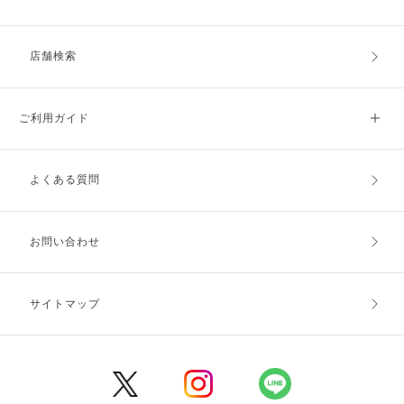
店舗検索
ご利用ガイド
よくある質問
ご利用ガイドトップ
ご注文方法
お支払方法
送料・配送
お問い合わせ
キャンセル・返品・交換
ポイント・クーポン
サイトマップ
定期お届け便
商品レビュー