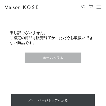
メ
ニ
ュ
ー
を
申し訳ございません。
開
ご指定の商品は販売終了か、ただ今お取扱いでき
閉
ない商品です。
す
る
ホームへ戻る
ページトップへ戻る