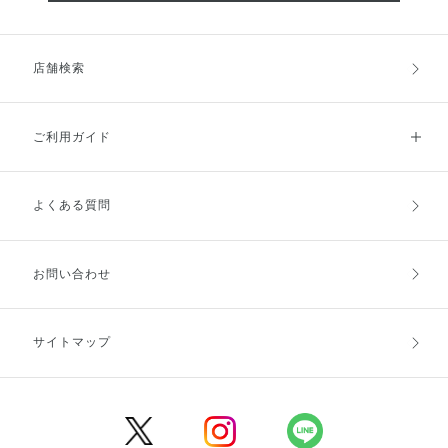
店舗検索
ご利用ガイド
よくある質問
ご利用ガイドトップ
ご注文方法
お支払方法
送料・配送
お問い合わせ
キャンセル・返品・交換
ポイント・クーポン
サイトマップ
定期お届け便
商品レビュー