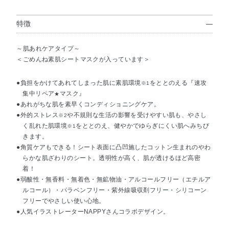
特徴
～肌あれケアタイプ～
＜ごめんね素肌シートマスクが入っています＞
●負担をかけてあれてしまった肌に素肌環境
をととのえる『速攻
※1
集中リペア
マスク』
★
●あれがちな肌を素早くコンディショニングケア。
●外的ストレス
や不規則な生活の影響を受けやすい肌も、やさし
※2
く乱れた肌環境
をととのえ、健やかでゆらぎにくい肌へみちび
※1
きます。
●角質ケアもできる！シート表面に凸凹施したコットン生まれのやわ
らかな肌ざわりのシート。透明性が高く、肌が透けるほど高密
着！
●弱酸性・無香料・無着色・無鉱物油・アルコールフリー（エチルア
ルコール）・パラベンフリー・紫外線吸収剤フリー・シリコーン
フリーでやさしい使い心地。
●人気イラストレーターNAPPYさんコラボデザイン。