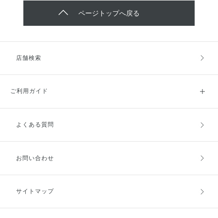
ページトップへ戻る
店舗検索
ご利用ガイド
よくある質問
ご利用ガイドトップ
ご注文方法
お支払方法
送料・配送
お問い合わせ
キャンセル・返品・交換
ポイント・クーポン
サイトマップ