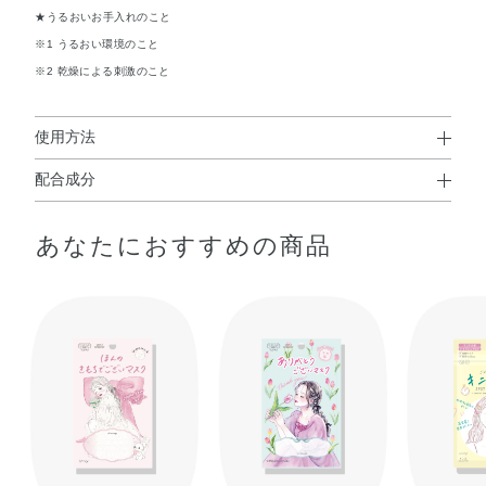
★うるおいお手入れのこと
※1 うるおい環境のこと
※2 乾燥による刺激のこと
使用方法
配合成分
使用方法
水・BG・DPG・PPG－10メチルグルコース・グリセリ
①マスクの突起部分が右側にくるように広げ、凸凹面を肌に密着さ
あなたにおすすめの商品
ン・ウメ果実エキス・ザクロ果皮エキス・ソメイヨシノ葉
せます。
②8分程度おいてから、マスクをとります。
エキス・ヒアルロン酸Na・EDTA－2Na・PEG－8・（アク
リレーツ／アクリル酸アルキル（C10－30））クロスポリ
マー・イソステアリン酸PEG－50水添ヒマシ油・カルボマ
ー・シロキクラゲ多糖体・ジグリセリン・トリエチルヘキ
サノイン・水酸化Na・炭酸ジアルキル（C14，15）・フェ
ノキシエタノール