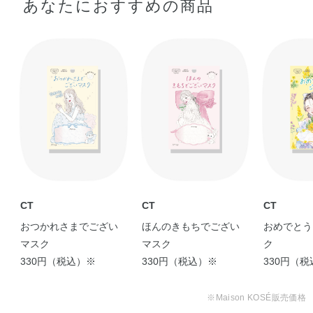
あなたにおすすめの商品
ス・グリシン・スイゼンジノリ多糖体・加水分解ヒアルロ
せます。
②8分程度おいてから、マスクをとります。
ン酸・EDTA－2Na・（アクリレーツ／アクリル酸アルキル
（C10－30））クロスポリマー・（メタクリル酸グリセリ
ルアミドエチル／メタクリル酸ステアリル）コポリマー・
イソステアリン酸PEG－50水添ヒマシ油・カルボマー・シ
ロキクラゲ多糖体・トリエチルヘキサノイン・水酸化Na・
炭酸ジアルキル（C14，15）・フェノキシエタノール・香
料
CT
CT
CT
おつかれさまでござい
ほんのきもちでござい
おめでとう
マスク
マスク
ク
330円（税込）※
330円（税込）※
330円（
※Maison KOSÉ販売価格