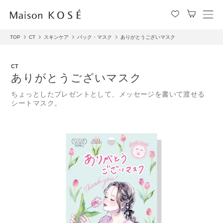
メ
ニ
TOP
CT
スキンケア
パック・マスク
ありがとうございマスク
ュ
ー
を
CT
開
ありがとうございマスク
閉
す
ちょっとしたプレゼントとして、メッセージを書いて渡せる
る
シートマスク。