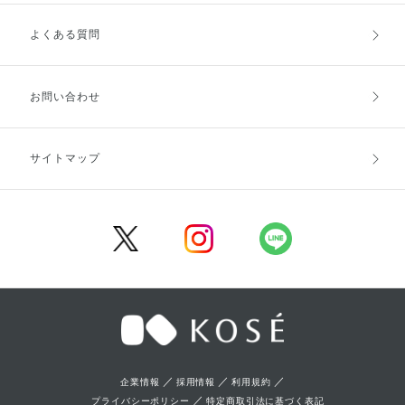
よくある質問
ご利用ガイドトップ
ご注文方法
お支払方法
送料・配送
お問い合わせ
キャンセル・返品・交換
ポイント・クーポン
サイトマップ
定期お届け便
商品レビュー
会員登録
／
／
／
企業情報
採用情報
利用規約
／
プライバシーポリシー
特定商取引法に基づく表記