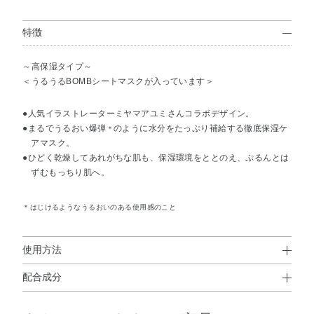
特徴
～高保湿タイプ～
＜うるうるBOMBシートマスクが入っています＞
●人気イラストレーターミヤマアユミさんコラボデザイン。
●まるでうるおい爆弾
のように水分をたっぷり補給する徹底保湿ケ
＊
アマスク。
●ひどく乾燥してあれがちな肌も、保湿環境をととのえ、ぷるんとは
ずむもっちり肌へ。
＊はじけるようなうるおいのある使用感のこと
使用方法
配合成分
使用方法
水・BG・DPG・グリセリン・PPG－10メチルグルコー
①マスクの突起部分が右側にくるように広げ、凸凹面を肌に密着さ