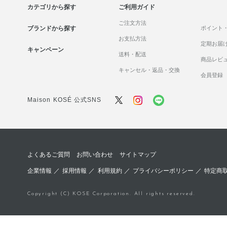
カテゴリから探す
ご利用ガイド
ご注文方法
ブランドから探す
ポイント
お支払方法
定期お届
キャンペーン
送料・配送
商品レビ
キャンセル・返品・交換
会員登録
Maison KOSÉ 公式SNS
よくあるご質問
お問い合わせ
サイトマップ
企業情報
／
採用情報
／
利用規約
／
プライバシーポリシー
／
特定商
Copyright (C) KOSE Corporation. All rights reserved.