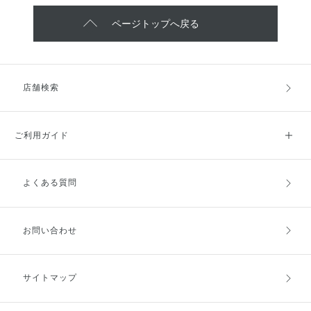
ページトップへ戻る
店舗検索
ご利用ガイド
よくある質問
ご利用ガイドトップ
ご注文方法
お支払方法
送料・配送
お問い合わせ
キャンセル・返品・交換
ポイント・クーポン
サイトマップ