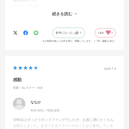
崩れ知らずです
汗をかいても崩れにくく
化粧浮きもなく、1日しっかりカバーしてくれてます。少量でも伸
続きを読む
びが良く使いやすいです！
参考になった
0
Like!
0
※お客様の嬉しいお声を選び、掲載しています。（一部、編集も含む）
2026.7.4
感動
容量：9g
カラー：N16
ななか
年代:
40代
性別:
女性
10年以上ずっとリキッドファンデでしたが、お直し用にとこちら
を購入しました。まずパウダーファンデがこんなに進化している