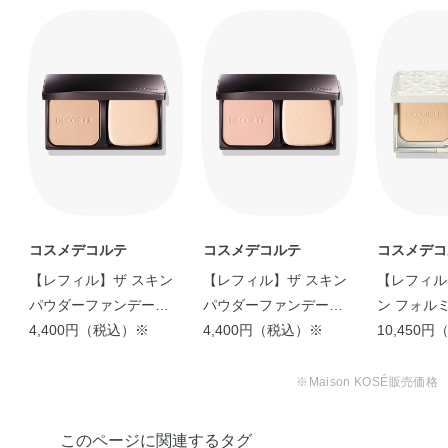
ずつとり、お肌にムラなくのばします。
ポリマー・ジメチコン・ナイロン－12・ジフェニルシロキ
●お化粧なおしのときは、まずティッシュペーパーなどで汗や余分な
シフェニルトリメチコン・ラウロイルグルタミン酸ジ（フ
皮脂をおさえてから、スポンジに少量ずつとってのばすと、ムラ
ィトステリル／オクチルドデシル）・アストロカリウムム
のない美しいベースメイクアップが再現できます。
ルムル種子脂・ウメ果実エキス・ゼニアオイ花／葉／茎エ
■替えスポンジ（コスメデコルテ ゼン ウェア メイクアップ スポンジ
別売り）もあります。スポンジにはヒアルロン酸・スクワランを
キス・ダマスクバラ花エキス・チャ葉エキス・テトラヘキ
配合。しっとりやわらかな肌触りで、均一でなめらかな美しいお
シルデカン酸アスコルビル・トウキ根エキス・トコフェロ
肌に仕上げます。
ール・ナイアシンアミド・ヒアルロン酸Na・プロリン・ホ
※他の紫外線防止効果のある化粧品と併用するとより効果的です。
ホバ種子油・マツリカ花エキス・レモン果実エキス・BG・
BHT・PCAジメチコン・（ジメチコン／ビニルトリメチル
シロキシケイ酸）クロスポリマー・（チタン／酸化チタ
コスメデコルテ
コスメデコルテ
コスメデコ
ン）焼結物・アミノプロピルトリエトキシシラン・アルミ
【レフィル】ザ スキン
【レフィル】ザ スキン
【レフィル
ナ・エタノール・キサンタンガム・グリセリン・シロキク
パウダーファンデーシ
パウダーファンデーシ
ン フォル
ラゲ多糖体・ジメチコノール・スクワラン・ステアリン
ョン エア
4,400円（税込）※
ョン エア
4,400円（税込）※
ーファンデ
10,450
酸・セルロース・ダイマージリノール酸ジ（イソステアリ
ル／フィトステリル）・トリエチルヘキサノイン・ヘキサ
※Maison KOSÉ販売価格
（ヒドロキシステアリン酸／ステアリン酸／ロジン酸）ジ
ペンタエリスリチル・ラウロイルリシン・レシチン・含水
このページに関連するタグ
シリカ・合成フルオロフロゴパイト・酸化スズ・水・水酸