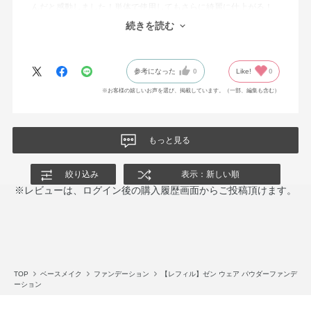
んだと感動しました！単体で使用してもさらに綺麗に仕上がる！
厚塗り感ないのにカバー力もある。愛用していきたいと思えるフ
続きを読む
ァンデでした。
参考になった
0
Like!
0
※お客様の嬉しいお声を選び、掲載しています。（一部、編集も含む）
もっと見る
絞り込み
表示：新しい順
※レビューは、ログイン後の購入履歴画面からご投稿頂けます。
TOP
ベースメイク
ファンデーション
【レフィル】ゼン ウェア パウダーファンデ
ーション