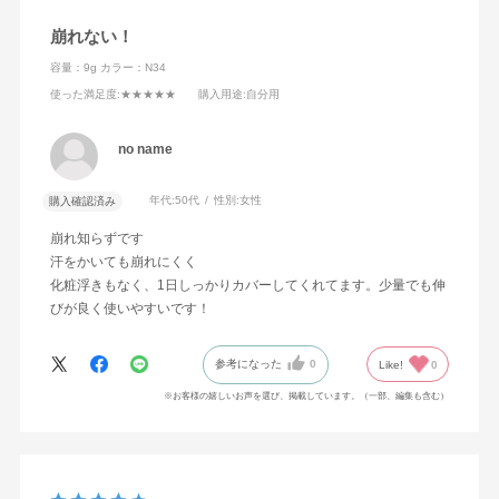
崩れない！
容量：9g
カラー：N34
使った満足度
:★★★★★
購入用途
:自分用
no name
年代:
50代
性別:
女性
購入確認済み
崩れ知らずです
汗をかいても崩れにくく
化粧浮きもなく、1日しっかりカバーしてくれてます。少量でも伸
びが良く使いやすいです！
参考になった
0
Like!
0
※お客様の嬉しいお声を選び、掲載しています。（一部、編集も含む）