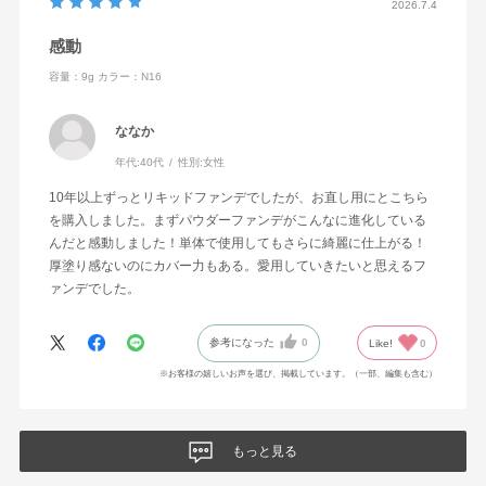
2026.7.4
感動
容量：9g
カラー：N16
ななか
年代:
40代
性別:
女性
10年以上ずっとリキッドファンデでしたが、お直し用にとこちら
を購入しました。まずパウダーファンデがこんなに進化している
んだと感動しました！単体で使用してもさらに綺麗に仕上がる！
厚塗り感ないのにカバー力もある。愛用していきたいと思えるフ
ァンデでした。
参考になった
0
Like!
0
※お客様の嬉しいお声を選び、掲載しています。（一部、編集も含む）
もっと見る