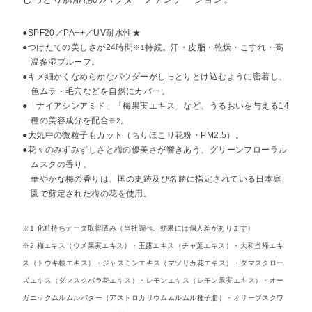
●SPF20／PA++／UV耐水性★
●つけたての美しさが24時間
持続。汗・皮脂・乾燥・こすれ・高
※1
温多湿プルーフ。
●キメ細かくなめらかなパウダーがしっとりとけ込むように密着し、
色ムラ・毛穴などを自然にカバー。
●「ナイアシンアミド」「梅果実エキス」など、うるおいを与える14
種の美容成分を配合
。
※2
●大気中の微粒子もカット（ちりほこり花粉・PM2.5）。
●花々のみずみずしさと梅の優美さが響きあう、グリーンフローラル
ムスクの香り。
華やかな梅の香りは、国の史跡及び名勝に指定されている日本庭
園で剪定された梅の花を使用。
※1 化粧持ちデータ取得済み（当社調べ。効果には個人差があります）
※2 梅エキス（ウメ果実エキス）・玉露エキス（チャ葉エキス）・大和当帰エキ
ス（トウキ根エキス）・ジャスミンエキス（マツリカ花エキス）・ダマスクロー
ズエキス（ダマスクバラ花エキス）・レモンエキス（レモン果実エキス）・オー
ガニックムルムルバター（アストロカリウムムルムル種子脂）・オリーブスクワ