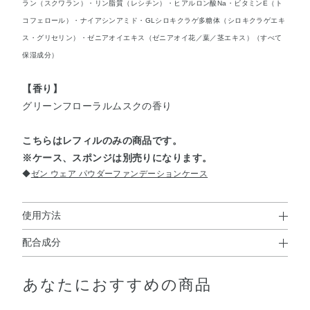
ラン（スクワラン）・リン脂質（レシチン）・ヒアルロン酸Na・ビタミンE（ト
コフェロール）・ナイアシンアミド・GLシロキクラゲ多糖体（シロキクラゲエキ
ス・グリセリン）・ゼニアオイエキス（ゼニアオイ花／葉／茎エキス）（すべて
保湿成分）
【香り】
グリーンフローラルムスクの香り
こちらはレフィルのみの商品です。
※ケース、スポンジは別売りになります。
◆
ゼン ウェア パウダーファンデーションケース
使用方法
配合成分
使用方法
窒化ホウ素・タルク・メトキシケイヒ酸エチルヘキシル・
●スキンケアや化粧下地などでお肌をととのえたあとにお使いくださ
あなたにおすすめの商品
ジメチコンクロスポリマー・（ジフェニルジメチコン／ビ
い。
●ファンデーションの表面をスポンジで軽くおさえるようにして少量
ニルジフェニルジメチコン／シルセスキオキサン）クロス