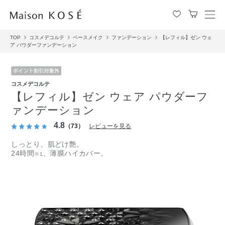
メ
ニ
TOP
コスメデコルテ
ベースメイク
ファンデーション
【レフィル】ゼン ウェ
ュ
ア パウダーファンデーション
ー
を
開
閉
コスメデコルテ
す
【レフィル】ゼン ウェア パウダーフ
る
ァンデーション
4.8
（73）
レビューを見る
しっとり、肌どけ艶。
24時間
、薄膜ハイカバー。
※1