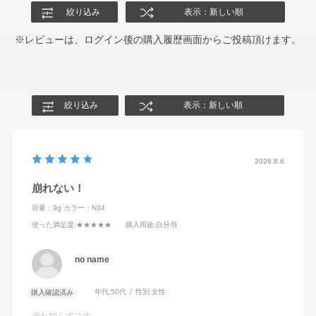
絞り込み
表示：新しい順
※レビューは、ログイン後の購入履歴画面からご投稿頂けます。
絞り込み
表示：新しい順
2026.8.6
崩れない！
容量：9g
カラー：N34
使った満足度
:★★★★★
購入用途
:自分用
no name
年代:
50代
性別:
女性
購入確認済み