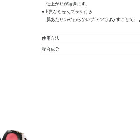
仕上がりが続きます。
●上質ならせんブラシ付き
肌あたりのやわらかいブラシでぼかすことで、
使用方法
配合成分
使用方法
ステアリン酸・水添ヒマシ油・トリエチルヘキサノ
●2mmくらいくり出してお使いください。
／ラノステロール）エステルズ・トリ酢酸テトラ
ホルダー後部のらせんブラシでぼかすと、より
ェロール・マツリカ花エキス・レモン果実エキス・
ル・スクワラン・タルク・トリイソステアリン酸
ウ・水・水酸化Al・水添レシチン・麻セルロー