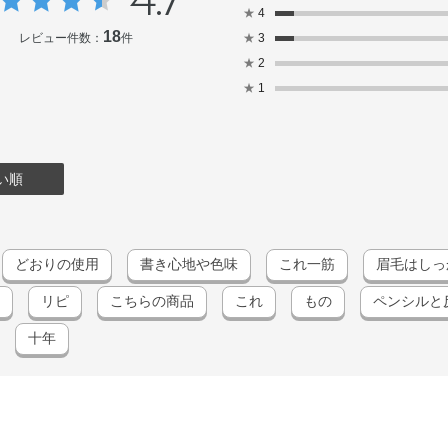
4.7
★
4
18
レビュー件数：
件
★
3
★
2
★
1
い順
どおりの使用
書き心地や色味
これ一筋
眉毛はしっ
リピ
こちらの商品
これ
もの
ペンシルと
十年