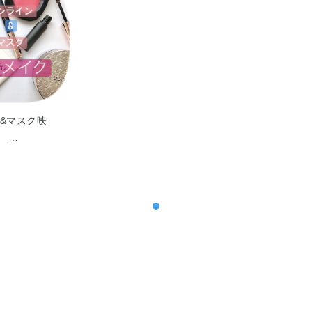
&マスク映
】 …