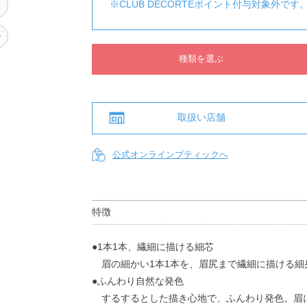
※CLUB DECORTÉポイント付与対象外です
い
ル
種類を選ぶ
取扱い店舗
公式オンラインブティックへ
特徴
●1本1本、繊細に描ける細芯
眉の細かい1本1本を、眉尻まで繊細に描ける細
●ふんわり自然な発色
するするとした描き心地で、ふんわり発色。眉