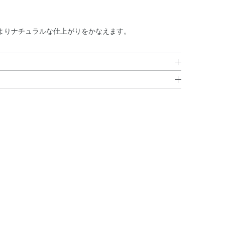
よりナチュラルな仕上がりをかなえます。
イン・モクロウ・脂肪酸（C10－30）（コレステロール
ステアリン酸スクロース・ダマスクバラ花エキス・トコフ
自然な仕上がりになります。
BG・TEA・イソステアリン酸ソルビタン・エタノー
イソプロピルチタン・ハイドロゲンジメチコン・ミツロ
ス・オキシ塩化ビスマス・マイカ・酸化チタン・酸化鉄