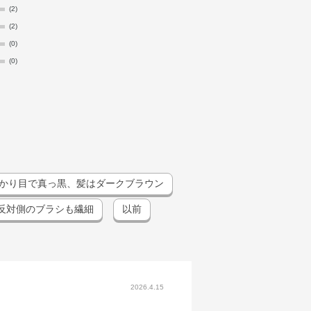
(2)
(2)
(0)
(0)
かり目で真っ黒、髪はダークブラウン
反対側のブラシも繊細
以前
2026.4.15