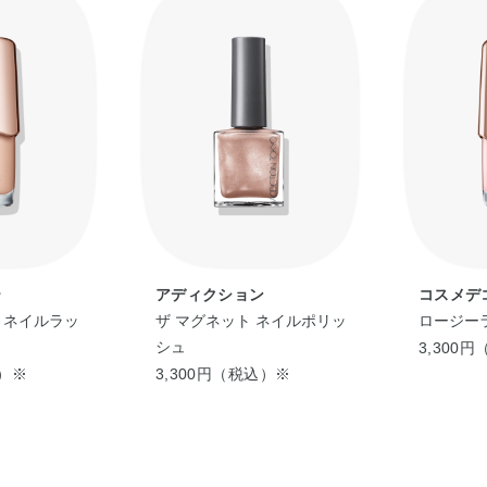
メリト酸／グリコールズ）コポリマー・アクリル
イソドデカン・イソ酪酸酢酸スクロース・エタノ
リチル酸エチルヘキシル・シリカ・ジエチルアミ
ロキシフェニルトリメチコン・ジラウラミドグルタ
ラルコニウムベントナイト・ダイヤモンド末・ト
メチルトリメチコン・リンゴ酸・レシチン・塩化M
黄4・赤226
テ
アディクション
コスメデ
 ネイルラッ
ザ マグネット ネイルポリッ
ロージー
シュ
3,300
込）※
3,300円（税込）※