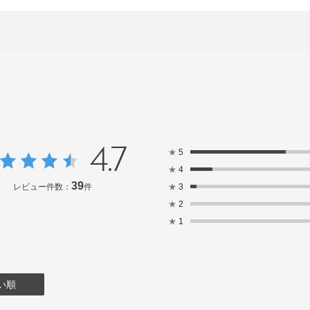
4.7
★
5
★
4
39
レビュー件数：
件
★
3
★
2
★
1
い順