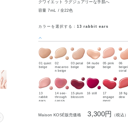
クワイエット ラグジュアリーな手肌へ
容量 7mL
全22色
カラーを選択する：
13 rabbit ears
01 quiet
02
03 petal
04 nude
05 pink
06
beige
macaroo
beige
beige
beige
beige
n beige
coral
13
14 see-
15 plum
16 still
17
18 fig
rabbit
through
blossom
engage
dew
ears
cassis
ment
red
3,300円
Maison KOSÉ販売価格
（税込
ル