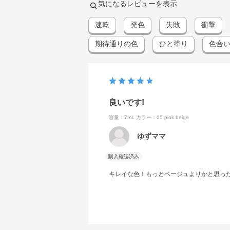
気になるレビューを表示
速乾
発色
失敗
衝撃
期待通りの色
ひと塗り
色合
良いです!
容量：7mL
カラー：05 pink beige
ゆずママ
購入確認済み
キレイな色！もっとベージュよりかと思っ