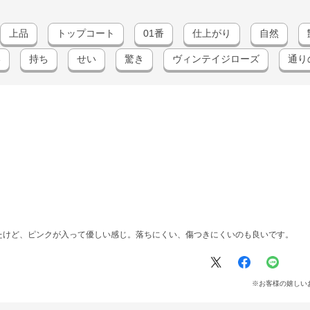
上品
トップコート
01番
仕上がり
自然
い
持ち
せい
驚き
ヴィンテイジローズ
通り
たけど、ピンクが入って優しい感じ。落ちにくい、傷つきにくいのも良いです。
※お客様の嬉しい