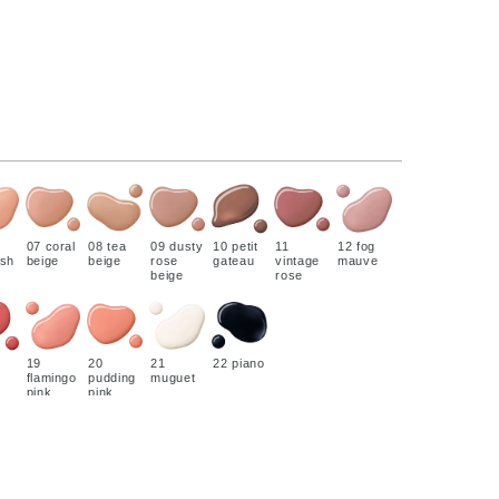
07 coral
08 tea
09 dusty
10 petit
11
12 fog
ish
beige
beige
rose
gateau
vintage
mauve
beige
rose
19
20
21
22 piano
flamingo
pudding
muguet
pink
pink
）