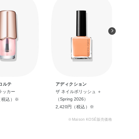
酸アルキルコポリマー・イソステアリン酸デキストリン・
ール・カオリン・カンフル・キャンデリラロウエキス・サ
ノヒドロキシベンゾイル安息香酸ヘキシル・ジフェニルシ
ミドリシンNa・ジ安息香酸DPG・スクワラン・ステア
リエチルヘキサノイン・トリエトキシカプリリルシラン・
g・水・水酸化Al・グンジョウ・酸化チタン・酸化鉄・
コルテ
アディクション
ア
ラッカー
ザ ネイルポリッシュ ＋
ザ 
（Spring 2026）
円（税込）※
2,
2,420円（税込）※
※Maison KOSÉ販売価格