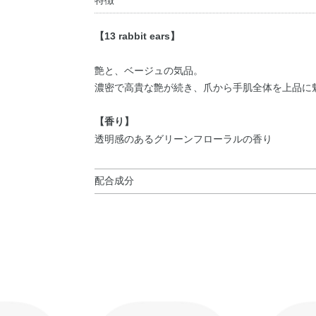
特徴
【13 rabbit ears】
艶と、ベージュの気品。
濃密で高貴な艶が続き、爪から手肌全体を上品に
【香り】
透明感のあるグリーンフローラルの香り
配合成分
酢酸ブチル・酢酸エチル・ニトロセルロース・イ
ン）コポリマー・クエン酸アセチルトリブチル・
ジメチコン）コポリマー・ステアラルコニウムヘ
マスクバラ花エキス・トコフェロール・バオバブ
ロリン・マツリカ花エキス・レモン果実エキス・
シロキシ）シリルプロピル）コポリマー・（アジ
ポリマー・（ジメチコン／ビニルトリメチルシロ