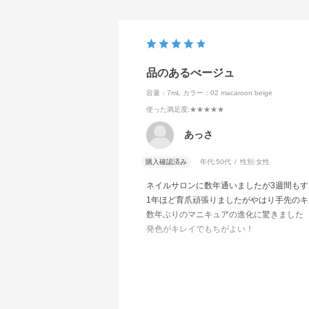
品のあるべージュ
容量：7mL
カラー：02 macaroon beige
使った満足度
:★★★★★
あっさ
購入確認済み
年代:
50代
性別:
女性
ネイルサロンに数年通いましたが3週間も
1年ほど育爪頑張りましたがやはり手先の
数年ぶりのマニキュアの進化に驚きました
発色がキレイでもちがよい！
素手で食器洗いなど家事をこなしても1週間
他の色も揃えていきたいです